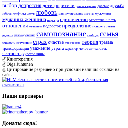
выбор
депрессия
дети-родители
дружба
доверие
детская травма
любовь
мечта
муж-жена
забота
ложь
конфликт
манипулирование
мужчина-женщина
одиночество
ответственность
надежда
отношения
преодоление
подросток
психотерапия
отчаяние
самопознание
семья
разочарование
радость
свобода
страх
теория
счастье
травма
смелость
творчество
сочувствие
уважение
утрата
человек-человек
трансформация
характер
честность
чувство вины
@Кинотерапия
@Olga Juntunen
@Цитирование разрешено при условии наличия ссылки на
сайт.
Наши партнеры
Донаты сюда!