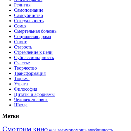
Религия
Самопознание
Самоубийство
Сексуальность
Семья
Смертельная болезнь
Социальная драма
Спорт
Старость
Стремление к цели
Субпассионарность
Счастье
Творчество
Трансформация
Тюрьма
Утрата
Философия
Цитаты и афоризмы
Человек-человек
Школа
Метки
Смотрим кино
взаимопомощь
влюбленность
вера