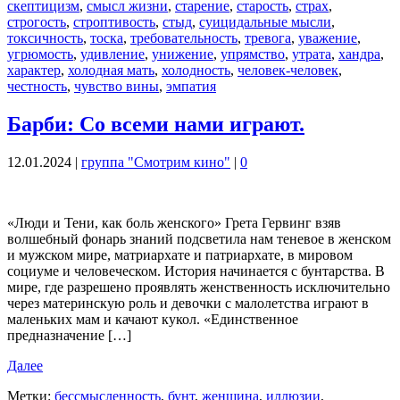
скептицизм
,
смысл жизни
,
старение
,
старость
,
страх
,
строгость
,
строптивость
,
стыд
,
суицидальные мысли
,
токсичность
,
тоска
,
требовательность
,
тревога
,
уважение
,
угрюмость
,
удивление
,
унижение
,
упрямство
,
утрата
,
хандра
,
характер
,
холодная мать
,
холодность
,
человек-человек
,
честность
,
чувство вины
,
эмпатия
Барби: Со всеми нами играют.
12.01.2024
|
группа "Смотрим кино"
|
0
«Люди и Тени, как боль женского» Грета Гервинг взяв
волшебный фонарь знаний подсветила нам теневое в женском
и мужском мире, матриархате и патриархате, в мировом
социуме и человеческом. История начинается с бунтарства. В
мире, где разрешено проявлять женственность исключительно
через материнскую роль и девочки с малолетства играют в
маленьких мам и качают кукол. «Единственное
предназначение […]
Далее
Метки:
бессмысленность
,
бунт
,
женщина
,
иллюзии
,