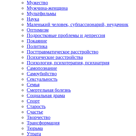
Мужество
Мужчина-женщина
Мультфильмы
Наука
Маленький человек, субпассионарий, неудачник
Оптимизм
Подростковые проблемы и депрессия
Покаяние
Политика
Посттравматическое расстройство
Психические расстройства
Психология, психотерапия, психиатрия
Самопознание
Самоубийство
Сексуальность
Семья
Смертельная болезнь
Социальная драма
Спорт
Старость
Счастье
Творчество
Трансформация
Тюрьма
Утрата