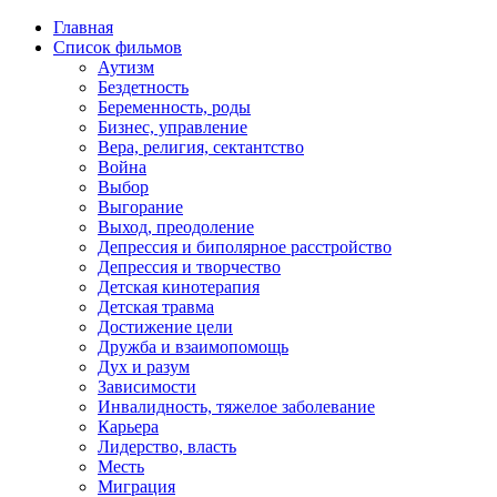
Главная
Список фильмов
Аутизм
Бездетность
Беременность, роды
Бизнес, управление
Вера, религия, сектантство
Война
Выбор
Выгорание
Выход, преодоление
Депрессия и биполярное расстройство
Депрессия и творчество
Детская кинотерапия
Детская травма
Достижение цели
Дружба и взаимопомощь
Дух и разум
Зависимости
Инвалидность, тяжелое заболевание
Карьера
Лидерство, власть
Месть
Миграция