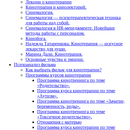
Лекции о кинотерапии
Кинотерапия и кинолекторий.
Синемалогия.
Синемалогия — психотерапевтическая техника
для работы над собой.
Синемалогия в HR-менеджменте. Новейшие
методы работы с персоналом.
Кинойога.
Надежда Татаренкова. Кинотерапия — искусное
лекарство для души.
Марина Дали. Кинотерапия.
Основные чувства и эмоции.
Психоанализ фильма
Как выбрать фильм для кинотерапии?
Программы курсов кинотерапии
Программа кинотренинга по теме
«Родительство».
Программа курса кинотерапии по теме
«Аутизм».
Программа кинотренинга по теме «Зачатие,
беременность, роды».
Программа кинотренинга по теме
«Токсичное родительство».
Отношения с матерью
Программа курса кинотерапии по теме