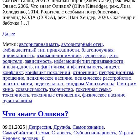
Сьюзен Талли, 2021. Снежный пирог (Snow Cake), реж. Марк
Эванс, 2006. Что знает Оливия? (Olive Kitteridge), реж. Лиза
Холоденко, 2014. Родитель с особыми потребностями,
инвалид КОДА (CODA), реж. Шан Хейдер, 2020. Скафандр и
бабочка […]
Далее
Метки:
авторитарная мать
,
авторитарный отец
,
амбивалентный тип привязанности
,
благополучная
привязанность
,
взаимонепонимание
,
депрессия
,
дети-
родители
,
зависимость
,
избегающий тип привязанности
,
инвалидность
,
инфантилизм
,
инфантильность
,
инцест
,
конфликт
,
конфликт поколений
,
отноешния
,
перфекционизм
,
прощение
,
психическое насилие
,
психическое расстройство
,
психотерапия
,
родительство
,
синдром Мюнхгаузена
,
Смотрим
кино
,
созависимость
,
творчество
,
токсичная семья
,
токсичность
,
токсичные отношения
,
физическое насилие
,
чувство вины
Что знает Оливия?
09.01.2025
|
Депрессия
,
Дружба
,
Самопознание
,
Самоубийство
,
Семья
,
Старость
,
Субпассионарность
,
Утрата
,
Человек-человек
|
0