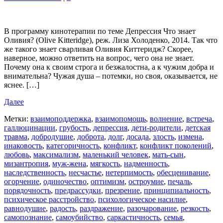
В программу кинотерапии по теме Депрессия Что знает
Оливия? (Olive Kitteridge), реж. Лиза Холоденко, 2014. Так что
же такого знает сварливая Оливия Киттеридж? Скорее,
наверное, можно ответить на вопрос, чего она не знает.
Почему она к своим строга и безжалостна, а к чужим добра и
внимательна? Чужая душа – потемки, но своя, оказывается, не
яснее. […]
Далее
Метки:
взаимоподдержка
,
взаимопомощь
,
волнение
,
встреча
,
галлюцинации
,
грубость
,
депрессия
,
дети-родители
,
детская
травма
,
добродушие
,
доброта
,
долг
,
досада
,
злость
,
измена
,
инаковость
,
категоричность
,
конфликт
,
конфликт поколений
,
любовь
,
максимализм
,
маленький человек
,
мать-сын
,
мизантропия
,
муж-жена
,
мягкость
,
надменность
,
наследственность
,
несчастье
,
нетерпимость
,
обесценивание
,
огорчение
,
одиночество
,
оптимизм
,
остроумие
,
печаль
,
порядочность
,
предрассудки
,
презрение
,
принципиальность
,
психическое расстройство
,
психологическое насилие
,
равнодушие
,
радость
,
раздражение
,
разочарование
,
резкость
,
самопознание
,
самоубийство
,
саркастичность
,
семья
,