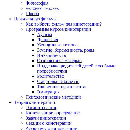
Философия
Человек-человек
Школа
Психоанализ фильма
Как выбрать фильм для кинотерапии?
Программы курсов кинотерапии
Аутизм
Депрессия
Женщина и насилие
Зачатие, беременность, роды
Инвалидность
Отношения с матерью
Поддержка родителей детей с особыми
потребностями
Родительство
Смертельная болезнь
Токсичное родительство
Эмиграция
Психологические методики
Теория кинотерапии
О кинотерапии
Кинотерапия: определение
Задачи кинотерапии
Лекции о кинотерапии
Афоризмы о кинотерапии