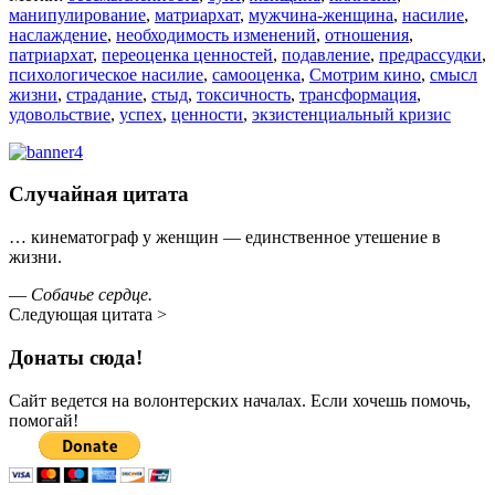
манипулирование
,
матриархат
,
мужчина-женщина
,
насилие
,
наслаждение
,
необходимость изменений
,
отношения
,
патриархат
,
переоценка ценностей
,
подавление
,
предрассудки
,
психологическое насилие
,
самооценка
,
Смотрим кино
,
смысл
жизни
,
страдание
,
стыд
,
токсичность
,
трансформация
,
удовольствие
,
успех
,
ценности
,
экзистенциальный кризис
Случайная цитата
… кинематограф у женщин — единственное утешение в
жизни.
—
Собачье сердце.
Следующая цитата >
Донаты сюда!
Сайт ведется на волонтерских началах. Если хочешь помочь,
помогай!