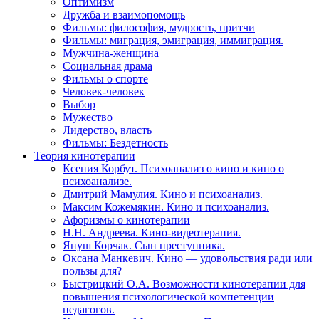
Оптимизм
Дружба и взаимопомощь
Фильмы: философия, мудрость, притчи
Фильмы: миграция, эмиграция, иммиграция.
Мужчина-женщина
Социальная драма
Фильмы о спорте
Человек-человек
Выбор
Мужество
Лидерство, власть
Фильмы: Бездетность
Теория кинотерапии
Ксения Корбут. Психоанализ о кино и кино о
психоанализе.
Дмитрий Мамулия. Кино и психоанализ.
Максим Кожемякин. Кино и психоанализ.
Афоризмы о кинотерапии
Н.Н. Андреева. Кино-видеотерапия.
Януш Корчак. Сын преступника.
Оксана Манкевич. Кино — удовольствия ради или
пользы для?
Быстрицкий О.А. Возможности кинотерапии для
повышения психологической компетенции
педагогов.