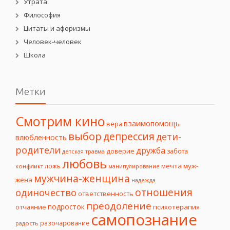
Утрата
Философия
Цитаты и афоризмы
Человек-человек
Школа
Метки
Смотрим кино
взаимопомощь
вера
выбор
депрессия
дети-
влюбленность
родители
дружба
доверие
забота
детская травма
любовь
мечта
муж-
ложь
конфликт
манипулирование
мужчина-женщина
жена
надежда
отношения
одиночество
ответственность
преодоление
подросток
психотерапия
отчаяние
самопознание
разочарование
радость