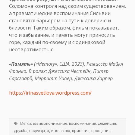
Соломона контроля над своим существованием,
а травматические воспоминания Сильвии
становятся барьером на пути к доверию и
близости. Таким образом, фильм показывает,
что и забывание, и память могут приносить
горе, каждый по-своему и с одинаковой
неотвратимостью.
«
Память
» («Memory», США, 2023). Режиссёр Майкл
Франко. В ролях: Джессика Честейн, Питер
Сарсгаард, Мерритт Уивер, Джессика Харпер.
https://irinasvetlova.wordpress.com/
Метки:
взаимопонимание
,
воспоминания
,
деменция
,
дружба
,
надежда
,
одиночество
,
принятие
,
прощение
,