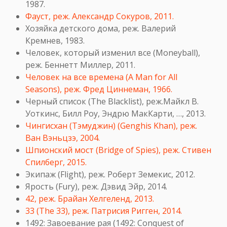
1987.
Фауст, реж. Александр Сокуров, 2011.
Хозяйка детского дома, реж. Валерий
Кремнев, 1983.
Человек, который изменил все (Moneyball),
реж. Беннетт Миллер, 2011.
Человек на все времена (A Man for All
Seasons), реж. Фред Циннеман, 1966.
Черный список (
The Blacklist
), реж.Майкл В.
Уоткинс, Билл Роу, Эндрю МакКарти, …, 2013.
Чингисхан (Тэмуджин) (Genghis Khan), реж.
Ван Вэньцзэ, 2004.
Шпионский мост (Bridge of Spies), реж. Стивен
Спилберг, 2015.
Экипаж (Flight), реж. Роберт Земекис, 2012.
Ярость (Fury), реж. Дэвид Эйр, 2014.
42, реж. Брайан Хелгеленд, 2013.
33 (The 33), реж. Патрисия Ригген, 2014.
1492: Завоевание рая (1492: Conquest of