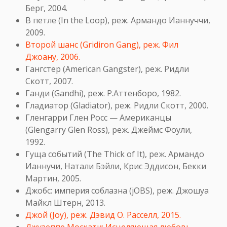
Берг, 2004.
В петле (In the Loop), реж. Армандо Ианнуччи,
2009.
Второй шанс (Gridiron Gang), реж. Фил
Джоану, 2006.
Гангстер (American Gangster), реж. Ридли
Скотт, 2007.
Ганди (Gandhi), реж. Р.Аттенборо, 1982.
Гладиатор (Gladiator), реж. Ридли Скотт, 2000.
Гленгарри Глен Росс — Американцы
(Glengarry Glen Ross), реж. Джеймс Фоули,
1992.
Гуща событий (The Thick of It), реж. Армандо
Ианнучи, Натали Бэйли, Крис Эддисон, Бекки
Мартин, 2005.
Джобс: империя соблазна (jOBS), реж. Джошуа
Майкл Штерн, 2013.
Джой (Joy), реж. Дэвид О. Расселл, 2015.