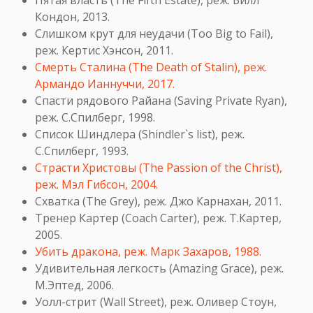
Пятая власть (The Fifth Estate), реж. Билл
Кондон, 2013.
Слишком крут для неудачи (Too Big to Fail),
реж. Кертис Хэнсон, 2011.
Смерть Сталина (The Death of Stalin), реж.
Армандо Ианнуччи, 2017.
Спасти рядового Райана (Saving Private Ryan),
реж. С.Спилберг, 1998.
Список Шиндлера (Shindler`s list), реж.
С.Спилберг, 1993.
Страсти Христовы (The Passion of the Christ),
реж. Мэл Гибсон, 2004.
Схватка (The Grey), реж. Джо Карнахан, 2011.
Тренер Картер (Coach Carter), реж. Т.Картер,
2005.
Убить дракона, реж. Марк Захаров, 1988.
Удивительная легкость (Amazing Grace), реж.
М.Эптед, 2006.
Уолл-стрит (Wall Street), реж. Оливер Стоун,