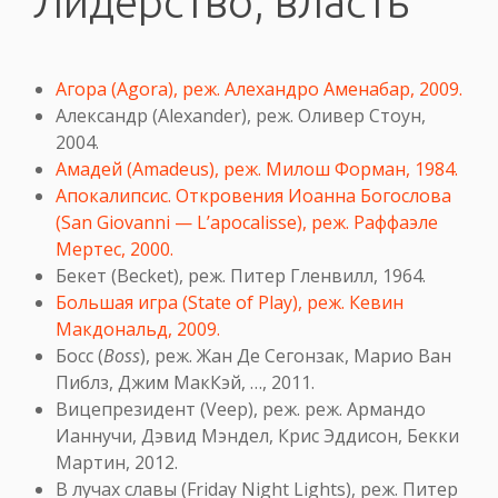
Лидерство, власть
Агора (Agora), реж. Алехандро Аменабар, 2009.
Александр (Alexander), реж. Оливер Стоун,
2004.
Амадей (Amadeus), реж. Милош Форман, 1984.
Апокалипсис. Откровения Иоанна Богослова
(San Giovanni — L’apocalisse), реж. Раффаэле
Мертес, 2000.
Бекет (Becket), реж. Питер Гленвилл, 1964.
Большая игра (State of Play), реж. Кевин
Макдональд, 2009.
Босс (
Boss
), реж. Жан Де Сегонзак, Марио Ван
Пиблз, Джим МакКэй, …, 2011.
Вицепрезидент (Veep), реж. реж. Армандо
Ианнучи, Дэвид Мэндел, Крис Эддисон, Бекки
Мартин, 2012.
В лучах славы (Friday Night Lights), реж. Питер