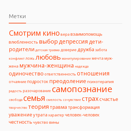
Метки
Смотрим кино
взаимопомощь
вера
выбор
депрессия
дети-
влюбленность
родители
дружба
доверие
забота
детская травма
любовь
мечта
муж-
ложь
конфликт
манипулирование
мужчина-женщина
жена
надежда
отношения
одиночество
ответственность
преодоление
подросток
психотерапия
отчаяние
самопознание
разочарование
радость
семья
страх
счастье
свобода
смелость
сочувствие
теория
травма
трансформация
творчество
уважение
утрата
человек-человек
характер
честность
чувство вины