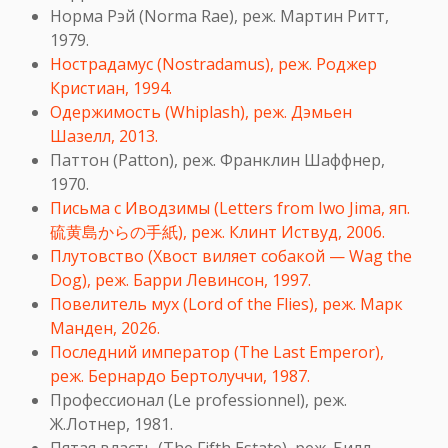
Норма Рэй (Norma Rae), реж. Мартин Ритт,
1979.
Нострадамус (Nostradamus), реж. Роджер
Кристиан, 1994.
Одержимость (Whiplash), реж. Дэмьен
Шазелл, 2013.
Паттон (Patton), реж. Франклин Шаффнер,
1970.
Письма с Иводзимы (Letters from Iwo Jima, яп.
硫黄島からの手紙), реж. Клинт Иствуд, 2006.
Плутовство (Хвост виляет собакой — Wag the
Dog), реж. Барри Левинсон, 1997.
Повелитель мух (Lord of the Flies), реж. Марк
Манден, 2026.
Последний император (The Last Emperor),
реж. Бернардо Бертолуччи, 1987.
Профессионал (Le professionnel), реж.
Ж.Лотнер, 1981.