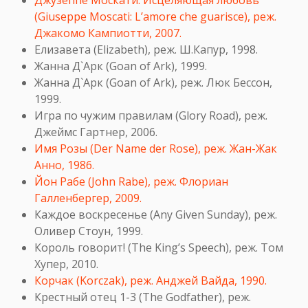
Джузеппе Москати: Исцеляющая любовь
(Giuseppe Moscati: L’amore che guarisce), реж.
Джакомо Кампиотти, 2007.
Елизавета (Elizabeth), реж. Ш.Капур, 1998.
Жанна Д`Арк (Goan of Ark), 1999.
Жанна Д`Арк (Goan of Ark), реж. Люк Бессон,
1999.
Игра по чужим правилам (Glory Road), реж.
Джеймс Гартнер, 2006.
Имя Розы (Der Name der Rose), реж. Жан-Жак
Анно, 1986.
Йон Рабе (John Rabe), реж. Флориан
Галленбергер, 2009.
Каждое воскресенье (Any Given Sunday), реж.
Оливер Стоун, 1999.
Король говорит! (The King’s Speech), реж. Том
Хупер, 2010.
Корчак (Korczak), реж. Анджей Вайда, 1990.
Крестный отец 1-3 (The Godfather), реж.