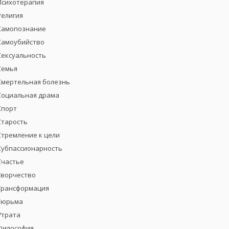
Психотерапия
Религия
Самопознание
Самоубийство
Сексуальность
Семья
Смертельная болезнь
Социальная драма
Спорт
Старость
Стремление к цели
Субпассионарность
Счастье
Творчество
Трансформация
Тюрьма
Утрата
Философия