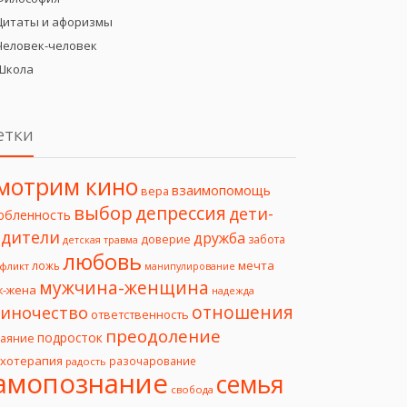
Цитаты и афоризмы
Человек-человек
Школа
етки
мотрим кино
взаимопомощь
вера
выбор
депрессия
дети-
юбленность
дители
дружба
доверие
забота
детская травма
любовь
мечта
ложь
фликт
манипулирование
мужчина-женщина
ж-жена
надежда
отношения
иночество
ответственность
преодоление
подросток
чаяние
ихотерапия
разочарование
радость
амопознание
семья
свобода