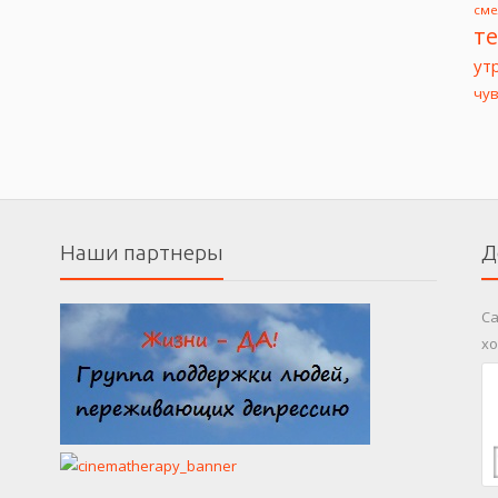
сме
т
ут
чу
Наши партнеры
Д
Са
хо