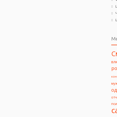
М
С
вл
ро
кон
му
од
от
пс
с