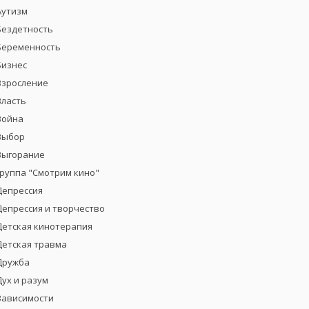
Аутизм
Бездетность
Беременность
Бизнес
Взросление
Власть
Война
Выбор
Выгорание
группа "Смотрим кино"
Депрессия
Депрессия и творчество
Детская кинотерапия
Детская травма
Дружба
Дух и разум
Зависимости