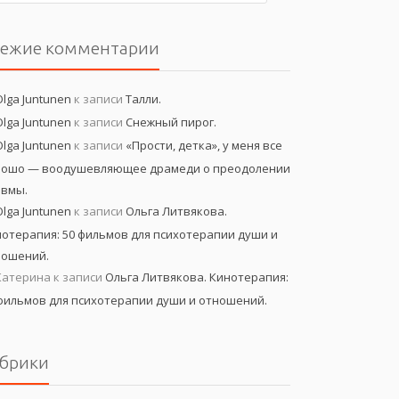
вежие комментарии
Olga Juntunen
к записи
Талли.
Olga Juntunen
к записи
Снежный пирог.
Olga Juntunen
к записи
«Прости, детка», у меня все
рошо — воодушевляющее драмеди о преодолении
авмы.
Olga Juntunen
к записи
Ольга Литвякова.
отерапия: 50 фильмов для психотерапии души и
ношений.
Катерина
к записи
Ольга Литвякова. Кинотерапия:
фильмов для психотерапии души и отношений.
брики