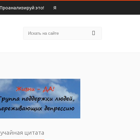
Проанализируй это!
Я
учайная цитата