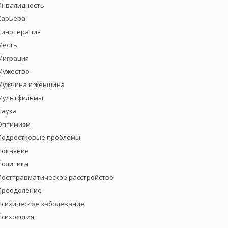
Инвалидность
Карьера
Кинотерапия
Месть
Миграция
Мужество
Мужчина и женщина
Мультфильмы
Наука
Оптимизм
Подростковые проблемы
Покаяние
Политика
Посттравматическое расстройство
Преодоление
Психическое заболевание
Психология