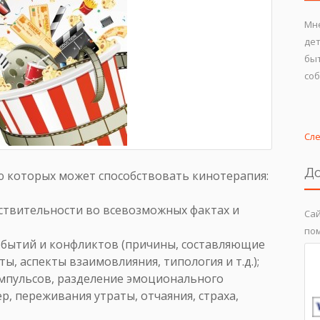
Мне
дет
быт
соб
Сл
До
ю которых может способствовать кинотерапия:
ствительности во всевозможных фактах и
Сай
пом
обытий и конфликтов (причины, составляющие
, аспекты взаимовлияния, типология и т.д.);
мпульсов, разделение эмоционального
, переживания утраты, отчаяния, страха,