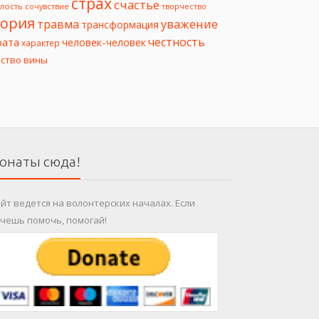
страх
счастье
лость
творчество
сочувствие
еория
уважение
травма
трансформация
честность
рата
человек-человек
характер
вство вины
онаты сюда!
йт ведется на волонтерских началах. Если
чешь помочь, помогай!