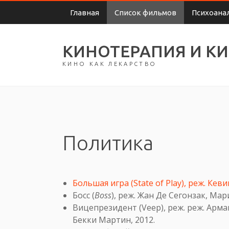
Главная
Список фильмов
Психоана
КИНОТЕРАПИЯ И К
КИНО КАК ЛЕКАРСТВО
Политика
Большая игра (State of Play), реж. Кев
Босс (
Boss
), реж. Жан Де Сегонзак, Мар
Вицепрезидент (Veep), реж. реж. Арм
Бекки Мартин, 2012.