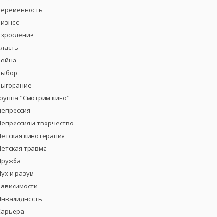
Беременность
Бизнес
Взросление
Власть
Война
Выбор
Выгорание
группа "Смотрим кино"
Депрессия
Депрессия и творчество
Детская кинотерапия
Детская травма
Дружба
Дух и разум
Зависимости
Инвалидность
Карьера