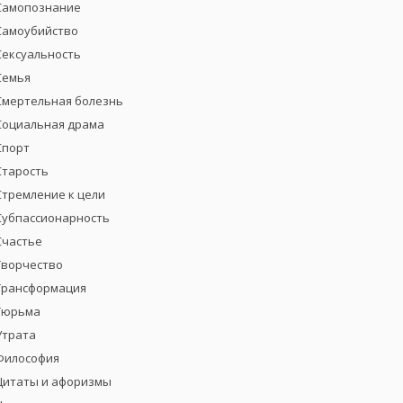
Самопознание
Самоубийство
Сексуальность
Семья
Смертельная болезнь
Социальная драма
Спорт
Старость
Стремление к цели
Субпассионарность
Счастье
Творчество
Трансформация
Тюрьма
Утрата
Философия
Цитаты и афоризмы