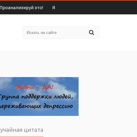
Проанализируй это!
Я
учайная цитата