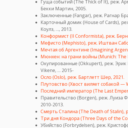
Гуща событий (The Thick of It), реж. 
Бекки Мартин, 2005.
Заключенные (
Fangar
), реж. Рагнар Бр
Карточный домик (House of Cards), р
Коулз, …, 2013.
Конформист (Il Conformista), реж. Бер
Мефисто (Mephisto), реж. Иштван Сабо
Мечтая об Аргентине (Imagining Argent
Мюнхен: на грани войны (Munich: The 
Окупированные (
Okkupert
), реж. Эри
Vikene, … 2015-
Осло (Oslo), реж. Бартлетт Шер, 2021.
Плутовство (Хвост виляет собакой — W
Последний император (The Last Empero
Правительство (
Borgen), реж. Луиза 
2010-2013.
Смерть Сталина (The Death of Stalin),
Три дня Кондора (Three Days of the Co
Убийство (
Forbrydelsen
), реж. Кристо