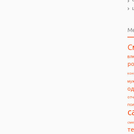
М
С
вл
ро
кон
му
од
от
пс
с
сме
т