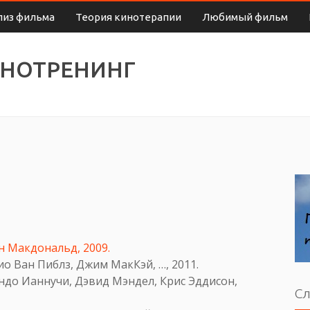
лиз фильма
Теория кинотерапии
Любимый фильм
ИНОТРЕНИНГ
ин Макдональд, 2009.
ио Ван Пиблз, Джим МакКэй, …, 2011.
андо Ианнучи, Дэвид Мэндел, Крис Эддисон,
Сл