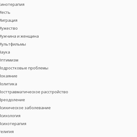
Кинотерапия
Месть
Миграция
Мужество
Мужчина и женщина
Мультфильмы
Наука
Оптимизм
Подростковые проблемы
Покаяние
Политика
Посттравматическое расстройство
Преодоление
Психическое заболевание
Психология
Психотерапия
Религия