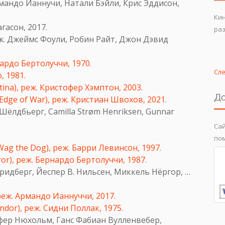
Армандо Ианнучи, Натали Бэйли, Крис Эддисон,
Ки
агасон, 2017.
раз
еж. Джеймс Фоули, Робин Райт, Джон Дэвид
нардо Бертолуччи, 1970.
Сл
, 1981.
ina), реж. Кристофер Хэмптон, 2003.
До
Edge of War), реж. Кристиан Швохов, 2021.
к Шёлдбьерг, Camilla Strøm Henriksen, Gunnar
Сай
пом
ag the Dog), реж. Барри Левинсон, 1997.
r), реж. Бернардо Бертолуччи, 1987.
Фридберг, Йеспер В. Нильсен, Миккель Нёргор, …
 реж. Армандо Ианнуччи, 2017.
ndor), реж. Сидни Поллак, 1975.
ффер Нюхольм, Ганс Фабиан Вулленвебер,