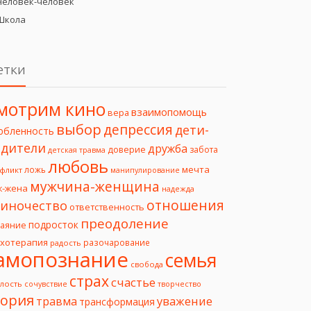
Человек-человек
Школа
етки
мотрим кино
взаимопомощь
вера
выбор
депрессия
дети-
юбленность
дители
дружба
доверие
забота
детская травма
любовь
мечта
ложь
фликт
манипулирование
мужчина-женщина
ж-жена
надежда
отношения
иночество
ответственность
преодоление
подросток
чаяние
ихотерапия
разочарование
радость
амопознание
семья
свобода
страх
счастье
лость
творчество
сочувствие
еория
уважение
травма
трансформация