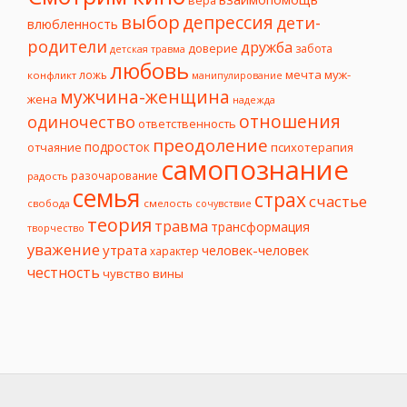
выбор
депрессия
дети-
влюбленность
родители
дружба
доверие
забота
детская травма
любовь
мечта
муж-
ложь
конфликт
манипулирование
мужчина-женщина
жена
надежда
отношения
одиночество
ответственность
преодоление
подросток
психотерапия
отчаяние
самопознание
разочарование
радость
семья
страх
счастье
свобода
смелость
сочувствие
теория
травма
трансформация
творчество
уважение
утрата
человек-человек
характер
честность
чувство вины