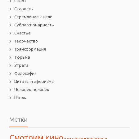
Спорт
Старость
Стремление к цели
Субпассионарность
Счастье
Творчество
Трансформация
Тюрьма
Утрата
Философия
Цитаты и афоризмы
Человек-человек
Школа
Метки
Смотрим кино
взаимопомощь
вера