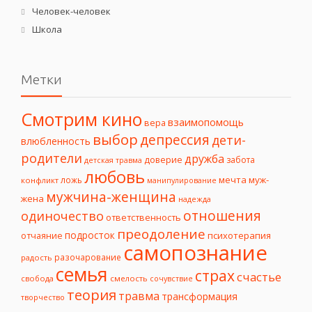
Человек-человек
Школа
Метки
Смотрим кино
взаимопомощь
вера
выбор
депрессия
дети-
влюбленность
родители
дружба
доверие
забота
детская травма
любовь
мечта
муж-
ложь
конфликт
манипулирование
мужчина-женщина
жена
надежда
отношения
одиночество
ответственность
преодоление
подросток
психотерапия
отчаяние
самопознание
разочарование
радость
семья
страх
счастье
свобода
смелость
сочувствие
теория
травма
трансформация
творчество