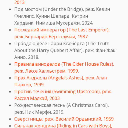
2013.
Под мостом (Under the Bridge), реж.
Кевин
Филлипс
,
Куинн Шепард
,
Кэтрин
Хардвик
,
Нимиша Мукерджи, 2024.
Последний император (The Last Emperor),
реж. Бернардо Бертолуччи, 1987.
Пра́вда о де́ле Га́рри Квебе́рта (The Truth
About the Harry Quebert Affair), реж.
Жан-Жак
Анно, 2018.
Правила виноделов (The Cider House Rules),
реж. Лассе Халльстрём, 1999.
Прах Анджелы (Angela’s Ashes), реж. Алан
Паркер, 1999.
Против течения (Swimming Upstream), реж.
Рассел Малкэй, 2003.
Рождественская песнь (
A Christmas Carol),
реж. Ник Мерфи, 2019.
Сверстницы, реж. Василий Ордынский, 1959.
Сильная женщина (Riding in Cars with Boys),