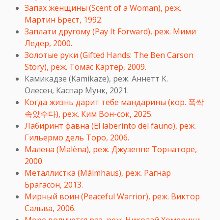
Запах женщины (Scent of a Woman), реж.
Мартин Брест, 1992.
Заплати другому (Pay It Forward), реж. Мими
Ледер, 2000.
Золотые руки (Gifted Hands: The Ben Carson
Story), реж. Томас Картер, 2009.
Камикадзе (Kamikaze), реж. Аннетт К.
Олесен, Каспар Мунк, 2021.
Когда жизнь дарит тебе мандарины (кор. 폭싹
속았수다), реж. Ким Вон-сок, 2025.
Лабиринт фавна (El laberinto del fauno), реж.
Гильермо дель Торо, 2006.
Малена (Malèna), реж. Джузеппе Торнаторе,
2000.
Металлистка (Málmhaus), реж. Рагнар
Брагасон, 2013.
Мирный воин (Peaceful Warrior), реж. Виктор
Сальва, 2006.