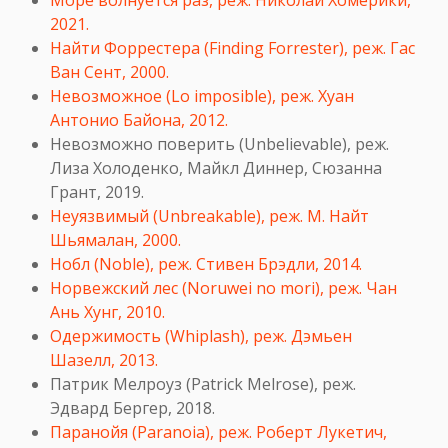
Море волнуется раз, реж. Николай Хомерики,
2021.
Найти Форрестера (Finding Forrester), реж. Гас
Ван Сент, 2000.
Невозможное (Lo imposible), реж. Хуан
Антонио Байона, 2012.
Невозможно поверить (
Unbelievable
), реж.
Лиза Холоденко, Майкл Диннер, Сюзанна
Грант, 2019.
Неуязвимый (Unbreakable), реж. М. Найт
Шьямалан, 2000.
Нобл (Noble), реж. Стивен Брэдли, 2014.
Норвежский лес (Noruwei no mori), реж. Чан
Ань Хунг, 2010.
Одержимость (Whiplash), реж. Дэмьен
Шазелл, 2013.
Патрик Мелроуз (Patrick Melrose), реж.
Эдвард Бергер, 2018.
Паранойя (Paranoia), реж. Роберт Лукетич,