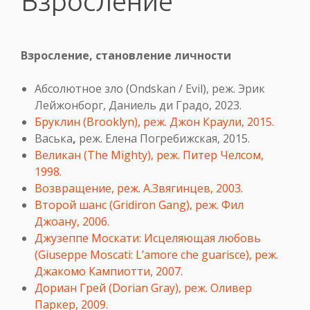
Взросление
Взросление, становление личности
Абсолютное зло (Ondskan / Evil), реж.
Эрик
Лейжонборг
,
Даниель ди Градо, 2023.
Бруклин (Brooklyn), реж. Джон Краули, 2015.
Васька
,
реж. Елена Погребижская, 2015.
Великан (The Mighty), реж. Питер Челсом,
1998.
Возвращение, реж. А.Звягинцев, 2003.
Второй шанс (Gridiron Gang), реж. Фил
Джоану, 2006.
Джузеппе Москати: Исцеляющая любовь
(Giuseppe Moscati: L’amore che guarisce), реж.
Джакомо Кампиотти, 2007.
Дориан Грей (Dorian Gray), реж. Оливер
Паркер, 2009.