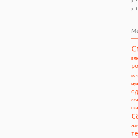
М
С
вл
ро
кон
му
од
от
пс
с
сме
т