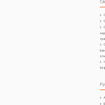
С
хо
тр
Кин
от
50 
Ру