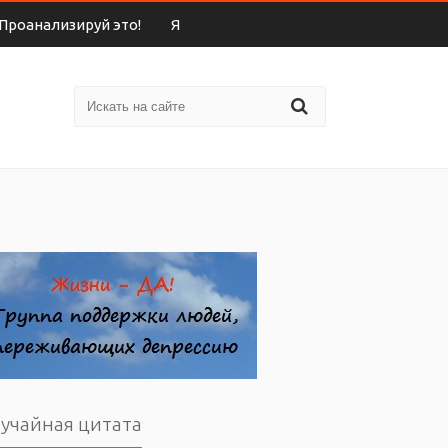
Проанализируй это!
Я
учайная цитата