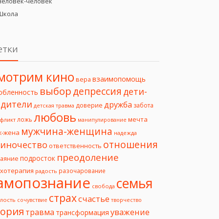
Человек-человек
Школа
етки
мотрим кино
взаимопомощь
вера
выбор
депрессия
дети-
юбленность
дители
дружба
доверие
забота
детская травма
любовь
мечта
ложь
фликт
манипулирование
мужчина-женщина
ж-жена
надежда
отношения
иночество
ответственность
преодоление
подросток
чаяние
ихотерапия
разочарование
радость
амопознание
семья
свобода
страх
счастье
лость
творчество
сочувствие
еория
уважение
травма
трансформация