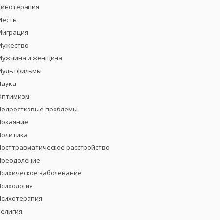
Кинотерапия
Месть
Миграция
Мужество
Мужчина и женщина
Мультфильмы
Наука
Оптимизм
Подростковые проблемы
Покаяние
Политика
Посттравматическое расстройство
Преодоление
Психическое заболевание
Психология
Психотерапия
Религия