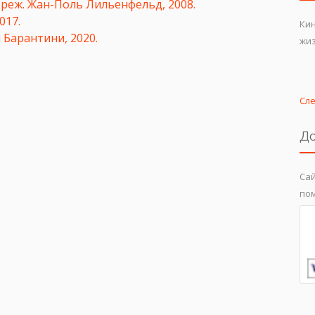
), реж. Жан-Поль Лильенфельд, 2008.
2017
.
Ки
л Барантини, 2020.
жиз
Сл
До
Сай
пом