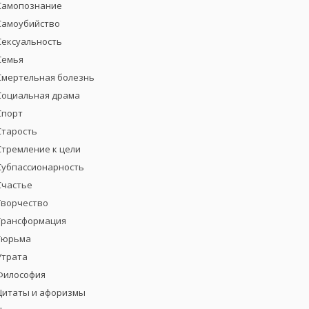
Самопознание
Самоубийство
Сексуальность
Семья
Смертельная болезнь
Социальная драма
Спорт
Старость
Стремление к цели
Субпассионарность
Счастье
Творчество
Трансформация
Тюрьма
Утрата
Философия
Цитаты и афоризмы