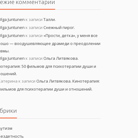
вежие комментарии
Olga Juntunen
к записи
Талли.
Olga Juntunen
к записи
Снежный пирог.
Olga Juntunen
к записи
«Прости, детка», у меня все
рошо — воодушевляющее драмеди о преодолении
авмы.
Olga Juntunen
к записи
Ольга Литвякова.
отерапия: 50 фильмов для психотерапии души и
ношений.
Катерина
к записи
Ольга Литвякова. Кинотерапия:
фильмов для психотерапии души и отношений.
брики
Аутизм
Бездетность