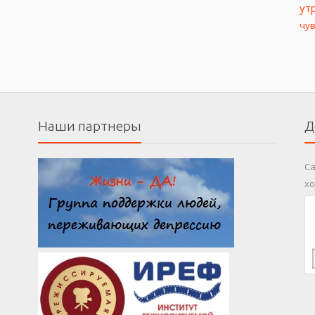
ут
чу
Наши партнеры
Д
Са
хо