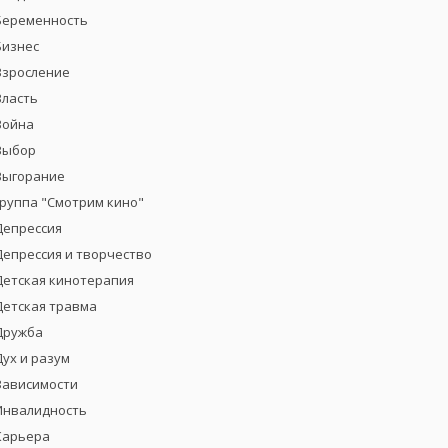
Беременность
Бизнес
Взросление
Власть
Война
Выбор
Выгорание
группа "Смотрим кино"
Депрессия
Депрессия и творчество
Детская кинотерапия
Детская травма
Дружба
Дух и разум
Зависимости
Инвалидность
Карьера