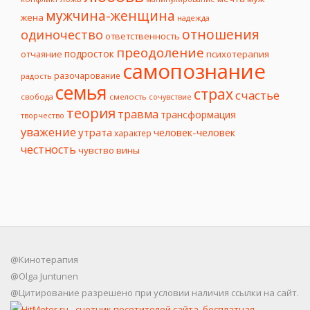
мужчина-женщина
жена
надежда
отношения
одиночество
ответственность
преодоление
подросток
психотерапия
отчаяние
самопознание
разочарование
радость
семья
страх
счастье
свобода
смелость
сочувствие
теория
травма
трансформация
творчество
уважение
утрата
человек-человек
характер
честность
чувство вины
@Кинотерапия
@Olga Juntunen
@Цитирование разрешено при условии наличия ссылки на сайт.