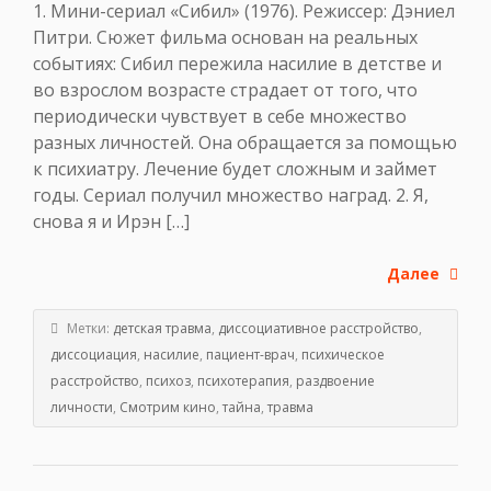
1. Мини-сериал «Сибил» (1976). Режиссер: Дэниел
Питри. Сюжет фильма основан на реальных
событиях: Сибил пережила насилие в детстве и
во взрослом возрасте страдает от того, что
периодически чувствует в себе множество
разных личностей. Она обращается за помощью
к психиатру. Лечение будет сложным и займет
годы. Сериал получил множество наград. 2. Я,
снова я и Ирэн […]
Далее
Метки:
детская травма
,
диссоциативное расстройство
,
диссоциация
,
насилие
,
пациент-врач
,
психическое
расстройство
,
психоз
,
психотерапия
,
раздвоение
личности
,
Смотрим кино
,
тайна
,
травма