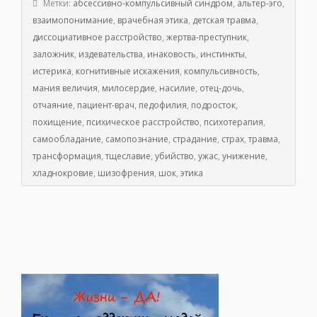
Метки:
абсессивно-компульсивный синдром
,
альтер-эго
,
взаимопонимание
,
врачебная этика
,
детская травма
,
диссоциативное расстройство
,
жертва-преступник
,
заложник
,
издевательства
,
инаковость
,
инстинкты
,
истерика
,
когнитивные искажения
,
компульсивность
,
мания величия
,
милосердие
,
насилие
,
отец-дочь
,
отчаяние
,
пациент-врач
,
педофилия
,
подросток
,
похищение
,
психическое расстройство
,
психотерапия
,
самообладание
,
самопознание
,
страдание
,
страх
,
травма
,
трансформация
,
тщеславие
,
убийство
,
ужас
,
унижение
,
хладнокровие
,
шизофрения
,
шок
,
этика