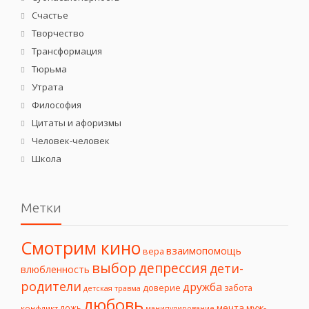
Счастье
Творчество
Трансформация
Тюрьма
Утрата
Философия
Цитаты и афоризмы
Человек-человек
Школа
Метки
Смотрим кино
взаимопомощь
вера
выбор
депрессия
дети-
влюбленность
родители
дружба
доверие
забота
детская травма
любовь
мечта
муж-
ложь
конфликт
манипулирование