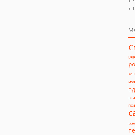
М
С
вл
ро
кон
му
од
от
пс
с
сме
т