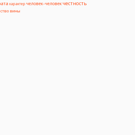
честность
рата
человек-человек
характер
вство вины