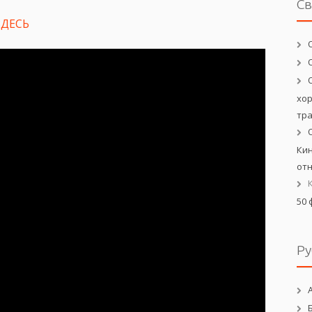
С
ЗДЕСЬ
хо
тр
Кин
от
50 
Ру