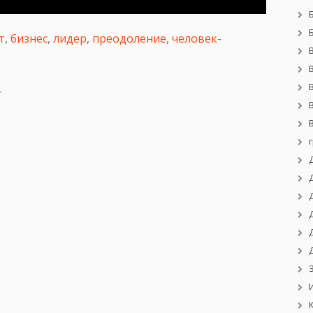
т
,
бизнес
,
лидер
,
преодоление
,
человек-
.