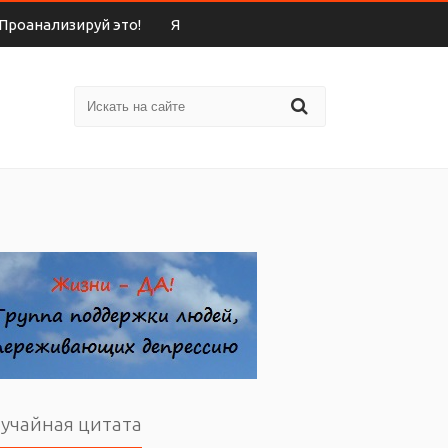
Проанализируй это!
Я
учайная цитата