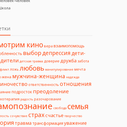
Человек-человек
Школа
етки
мотрим кино
взаимопомощь
вера
выбор
депрессия
дети-
юбленность
дители
дружба
доверие
забота
детская травма
любовь
мечта
ложь
фликт
манипулирование
мужчина-женщина
ж-жена
надежда
отношения
иночество
ответственность
преодоление
подросток
чаяние
ихотерапия
разочарование
радость
амопознание
семья
свобода
страх
счастье
лость
творчество
сочувствие
еория
уважение
травма
трансформация