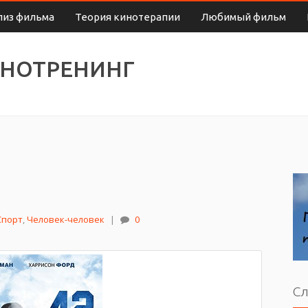
лиз фильма
Теория кинотерапии
Любимый фильм
ИНОТРЕНИНГ
Спорт
,
Человек-человек
|
0
Сл