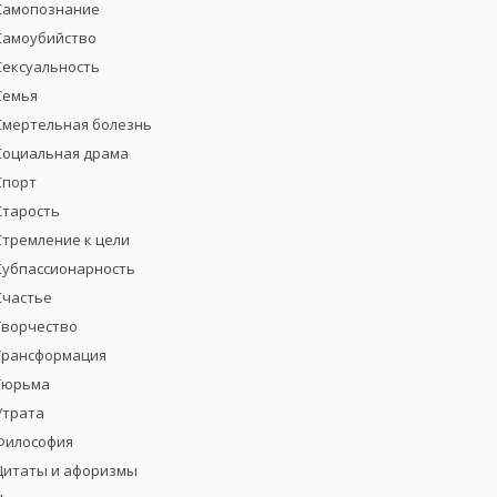
Самопознание
Самоубийство
Сексуальность
Семья
Смертельная болезнь
Социальная драма
Спорт
Старость
Стремление к цели
Субпассионарность
Счастье
Творчество
Трансформация
Тюрьма
Утрата
Философия
Цитаты и афоризмы