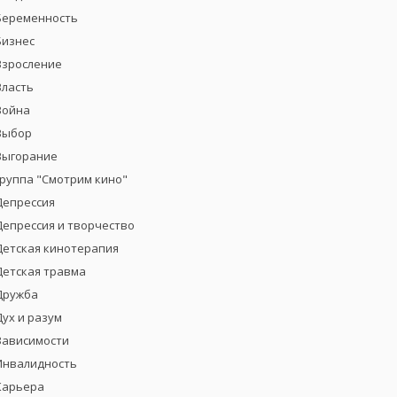
Беременность
Бизнес
Взросление
Власть
Война
Выбор
Выгорание
группа "Смотрим кино"
Депрессия
Депрессия и творчество
Детская кинотерапия
Детская травма
Дружба
Дух и разум
Зависимости
Инвалидность
Карьера