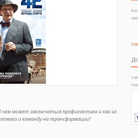
Ког
смо
Сл
До
Сай
пом
В чем может заключаться профилактика и как их
ловека и команду на трансформации?