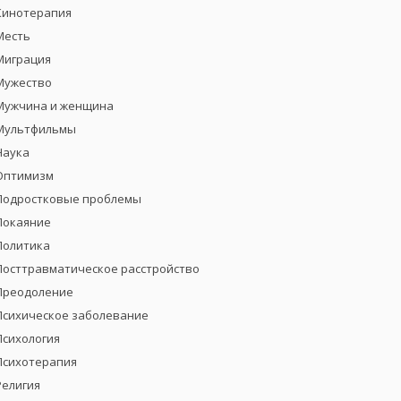
Кинотерапия
Месть
Миграция
Мужество
Мужчина и женщина
Мультфильмы
Наука
Оптимизм
Подростковые проблемы
Покаяние
Политика
Посттравматическое расстройство
Преодоление
Психическое заболевание
Психология
Психотерапия
Религия