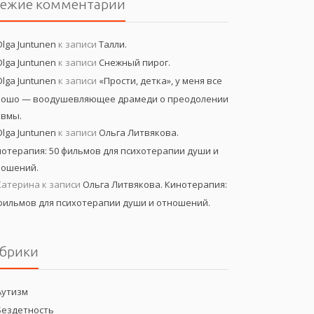
вежие комментарии
Olga Juntunen
к записи
Талли.
Olga Juntunen
к записи
Снежный пирог.
Olga Juntunen
к записи
«Прости, детка», у меня все
рошо — воодушевляющее драмеди о преодолении
авмы.
Olga Juntunen
к записи
Ольга Литвякова.
отерапия: 50 фильмов для психотерапии души и
ношений.
Катерина
к записи
Ольга Литвякова. Кинотерапия:
фильмов для психотерапии души и отношений.
брики
Аутизм
Бездетность