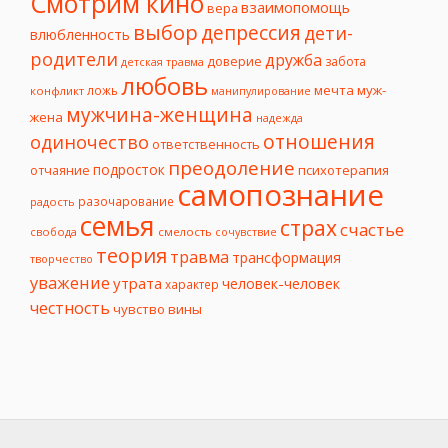
Смотрим кино
взаимопомощь
вера
выбор
депрессия
дети-
влюбленность
родители
дружба
доверие
забота
детская травма
любовь
мечта
муж-
ложь
конфликт
манипулирование
мужчина-женщина
жена
надежда
отношения
одиночество
ответственность
преодоление
подросток
психотерапия
отчаяние
самопознание
разочарование
радость
семья
страх
счастье
свобода
смелость
сочувствие
теория
травма
трансформация
творчество
уважение
утрата
человек-человек
характер
честность
чувство вины