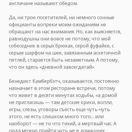
англичане называют обедом.
Да, ни трое посетителей, ни немного сонные
официанты вопреки моим ожиданиям не
обращают на нас внимания. Но, как выясняется,
равнодушны они вовсе не потому, что мой
собеседник в серых брюках, серой фуфайке, с
серым шарфом на шее, завязанным аскетичной
петлей, старается быть незаметным. А потому,
что он здесь «дневной завсегдатай».
Бенедикт Камбербэтч, оказывается, постоянно
назначает в этом ресторане встречи, потому
что живет в десяти минутах ходьбы, «а домой
не пригласишь — там детские крики, вопли,
игры, слезы, уговоры съесть еще чуть-чуть
этого, не есть слишком много того… или
наоборот — не то что тихий, а мертвый час. А
сюда можно прийти чуть не в домашних