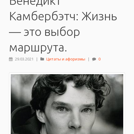
Бенедикт
Камбербэтч: Жизнь
— это выбор
маршрута.
29.03.2021
|
Цитаты и афоризмы
|
0