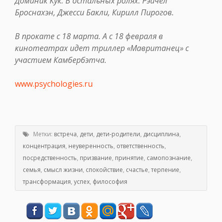
Доминик Кук. В остальных ролях: Рэйчел
Броснахэн, Джесси Бакли, Кирилл Пирогов.
В прокате с 18 марта. А с 18 февраля в
кинотеатрах идет триллер «Мавританец» с
участием Камбербэтча.
www.psychologies.ru
Метки:
встреча
,
дети
,
дети-родители
,
дисциплина
,
концентрация
,
неуверенность
,
ответственность
,
посредственность
,
призвание
,
принятие
,
самопознание
,
семья
,
смысл жизни
,
спокойствие
,
счастье
,
терпение
,
трансформация
,
успех
,
философия