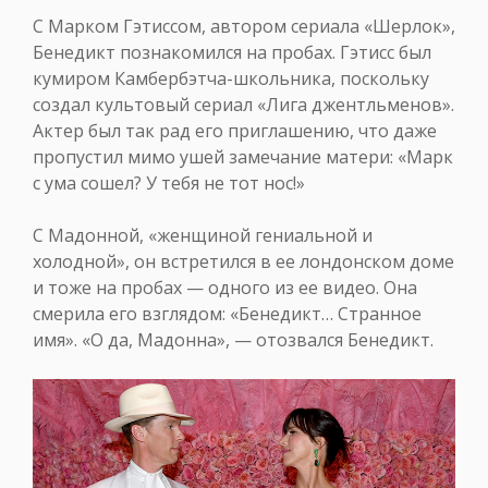
С Марком Гэтиссом, автором сериала «Шерлок»,
Бенедикт познакомился на пробах. Гэтисс был
кумиром Камбербэтча-школьника, поскольку
создал культовый сериал «Лига джентльменов».
Актер был так рад его приглашению, что даже
пропустил мимо ушей замечание матери: «Марк
с ума сошел? У тебя не тот нос!»
С Мадонной, «женщиной гениальной и
холодной», он встретился в ее лондонском доме
и тоже на пробах — одного из ее видео. Она
смерила его взглядом: «Бенедикт… Странное
имя». «О да, Мадонна», — отозвался Бенедикт.