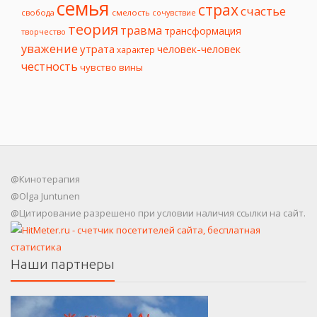
семья
страх
счастье
свобода
смелость
сочувствие
теория
травма
трансформация
творчество
уважение
утрата
человек-человек
характер
честность
чувство вины
@Кинотерапия
@Olga Juntunen
@Цитирование разрешено при условии наличия ссылки на сайт.
Наши партнеры