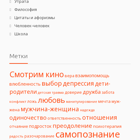
Утрата
Философия
Цитаты и афоризмы
Человек-человек
Школа
Метки
Смотрим кино
взаимопомощь
вера
выбор
депрессия
дети-
влюбленность
родители
дружба
доверие
забота
детская травма
любовь
мечта
муж-
ложь
конфликт
манипулирование
мужчина-женщина
жена
надежда
отношения
одиночество
ответственность
преодоление
подросток
психотерапия
отчаяние
самопознание
разочарование
радость