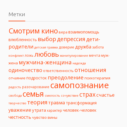
Метки
Смотрим кино
взаимопомощь
вера
выбор
депрессия
дети-
влюбленность
родители
дружба
доверие
забота
детская травма
любовь
мечта
муж-
ложь
конфликт
манипулирование
мужчина-женщина
жена
надежда
отношения
одиночество
ответственность
преодоление
подросток
психотерапия
отчаяние
самопознание
разочарование
радость
семья
страх
счастье
свобода
смелость
сочувствие
теория
травма
трансформация
творчество
уважение
утрата
человек-человек
характер
честность
чувство вины