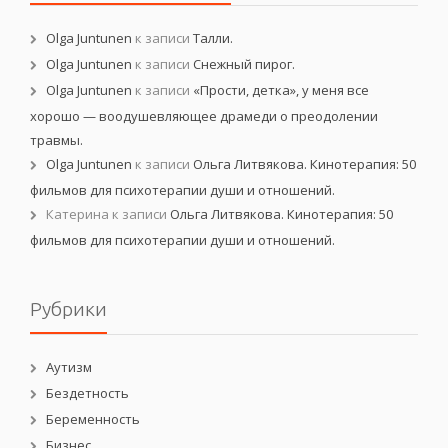
Olga Juntunen
к записи
Талли.
Olga Juntunen
к записи
Снежный пирог.
Olga Juntunen
к записи
«Прости, детка», у меня все
хорошо — воодушевляющее драмеди о преодолении
травмы.
Olga Juntunen
к записи
Ольга Литвякова. Кинотерапия: 50
фильмов для психотерапии души и отношений.
Катерина
к записи
Ольга Литвякова. Кинотерапия: 50
фильмов для психотерапии души и отношений.
Рубрики
Аутизм
Бездетность
Беременность
Бизнес