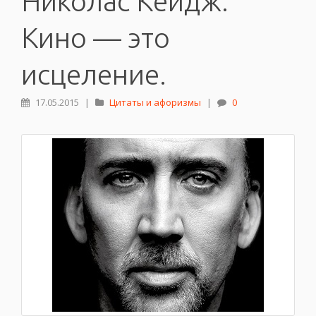
Николас Кейдж:
Кино — это
исцеление.
17.05.2015
|
Цитаты и афоризмы
|
0