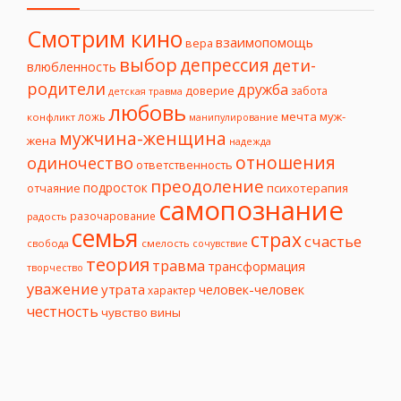
Смотрим кино
взаимопомощь
вера
выбор
депрессия
дети-
влюбленность
родители
дружба
доверие
забота
детская травма
любовь
мечта
муж-
ложь
конфликт
манипулирование
мужчина-женщина
жена
надежда
отношения
одиночество
ответственность
преодоление
подросток
психотерапия
отчаяние
самопознание
разочарование
радость
семья
страх
счастье
свобода
смелость
сочувствие
теория
травма
трансформация
творчество
уважение
утрата
человек-человек
характер
честность
чувство вины