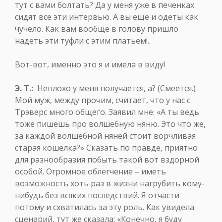
тут с вами болтать? Да у меня уже в печенках
сидят все эти интервью. А вы еще и одеты как
чучело. Как вам вообще в голову пришло
надеть эти туфли с этим платьем!..
Вот-вот, именно это я и имела в виду!
Э. Т.:
Неплохо у меня получается, а? (Смеется.)
Мой муж, между прочим, считает, что у нас с
Трэверс много общего. Заявил мне: «А ты ведь
тоже пишешь про волшебную няню. Это что же,
за каждой волшебной няней стоит ворчливая
старая кошелка?» Сказать по правде, приятно
для разнообразия побыть такой вот вздорной
особой. Огромное облегчение – иметь
возможность хоть раз в жизни нагрубить кому-
нибудь без всяких последствий. Я отчасти
потому и схватилась за эту роль. Как увидела
сценарий, тут же сказала: «Конечно, я буду