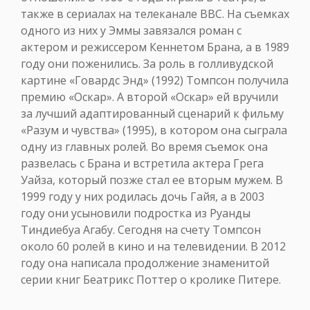
также в сериалах на телеканале ВВС. На съемках
одного из них у Эммы завязался роман с
актером и режиссером Кеннетом Брана, а в 1989
году они поженились. За роль в голливудской
картине «Говардс Энд» (1992) Томпсон получила
премию «Оскар». А второй «Оскар» ей вручили
за лучший адаптированный сценарий к фильму
«Разум и чувства» (1995), в котором она сыграла
одну из главных ролей. Во время съемок она
развелась с Брана и встретила актера Грега
Уайза, который позже стал ее вторым мужем. В
1999 году у них родилась дочь Гайя, а в 2003
году они усыновили подростка из Руанды
Тиндиебуа Агабу. Сегодня на счету Томпсон
около 60 ролей в кино и на телевидении. В 2012
году она написала продолжение знаменитой
серии книг Беатрикс Поттер о кролике Питере.