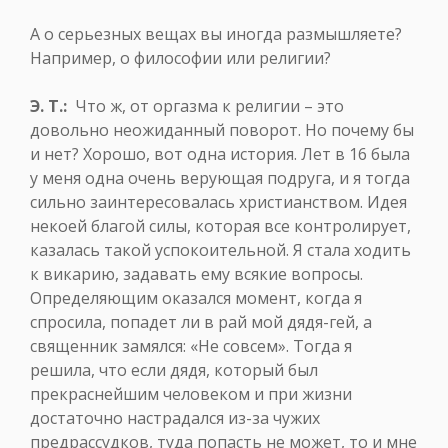
А о серьезных вещах вы иногда размышляете?
Например, о философии или религии?
Э. Т.:
Что ж, от оргазма к религии – это
довольно неожиданный поворот. Но почему бы
и нет? Хорошо, вот одна история. Лет в 16 была
у меня одна очень верующая подруга, и я тогда
сильно заинтересовалась христианством. Идея
некоей благой силы, которая все контролирует,
казалась такой успокоительной. Я стала ходить
к викарию, задавать ему всякие вопросы.
Определяющим оказался момент, когда я
спросила, попадет ли в рай мой дядя-гей, а
священник замялся: «Не совсем». Тогда я
решила, что если дядя, который был
прекраснейшим человеком и при жизни
достаточно настрадался из-за чужих
предрассудков, туда попасть не может, то и мне