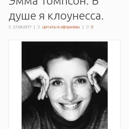
Эмма Томпсон: В
душе я клоунесса.
27.04.2017
|
Цитаты и афоризмы
|
0