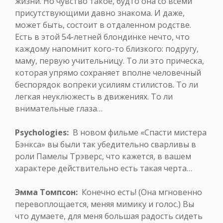
жизни. Но чувство такое, будто она со всеми
присутствующими давно знакома. И даже,
может быть, состоит в отдаленном родстве.
Есть в этой 54-летней блондинке нечто, что
каждому напомнит кого-то близкого: подругу,
маму, первую учительницу. То ли это прическа,
которая упрямо сохраняет вполне человечный
беспорядок вопреки усилиям стилистов. То ли
легкая неуклюжесть в движениях. То ли
внимательные глаза…
Psychologies:
В новом фильме «Спасти мистера
Бэнкса» вы были так убедительно сварливы в
роли Памелы Трэверс, что кажется, в вашем
характере действительно есть такая черта…
Эмма Томпсон:
Конечно есть! (Она мгновенно
перевоплощается, меняя мимику и голос.) Вы
что думаете, для меня большая радость сидеть