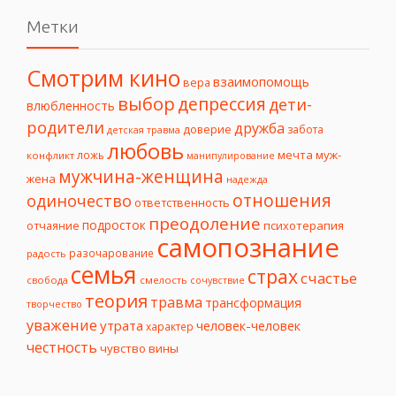
Метки
Смотрим кино
взаимопомощь
вера
выбор
депрессия
дети-
влюбленность
родители
дружба
доверие
забота
детская травма
любовь
мечта
муж-
ложь
конфликт
манипулирование
мужчина-женщина
жена
надежда
отношения
одиночество
ответственность
преодоление
подросток
психотерапия
отчаяние
самопознание
разочарование
радость
семья
страх
счастье
свобода
смелость
сочувствие
теория
травма
трансформация
творчество
уважение
утрата
человек-человек
характер
честность
чувство вины