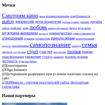
Метки
Смотрим кино
взаимопомощь
влюбленность
вера
выбор
депрессия
дети-родители
дружба
доверие
детская травма
любовь
мечта
муж-жена
забота
ложь
конфликт
манипулирование
мужчина-женщина
одиночество
ответственность
надежда
отношения
преодоление
подросток
психотерапия
отчаяние
самопознание
семья
разочарование
радость
свобода
страх
теория
счастье
травма
смелость
творчество
сочувствие
уважение
утрата
человек-человек
трансформация
характер
честность
чувство вины
@Кинотерапия
@Olga Juntunen
@Цитирование разрешено при условии наличия ссылки на
сайт.
Наши партнеры