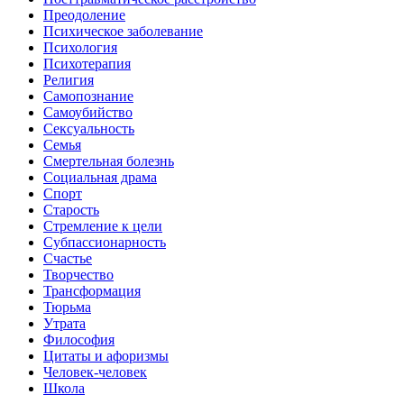
Преодоление
Психическое заболевание
Психология
Психотерапия
Религия
Самопознание
Самоубийство
Сексуальность
Семья
Смертельная болезнь
Социальная драма
Спорт
Старость
Стремление к цели
Субпассионарность
Счастье
Творчество
Трансформация
Тюрьма
Утрата
Философия
Цитаты и афоризмы
Человек-человек
Школа