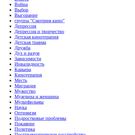
Война
Выбор
Выгорание
группа "Смотрим кино"
Депрессия
Депрессия и творчество
Детская кинотерапия
Детская травма
Дружба
Дух и разум
Зависимости
Инвалидность
Карьера
Кинотерапия
Месть
Миграция
Мужество
Мужчина и женщина
Мультфильмы
Наука
Оптимизм
Подростковые проблемы
Покаяние
Политика
Посттравматическое расстройство