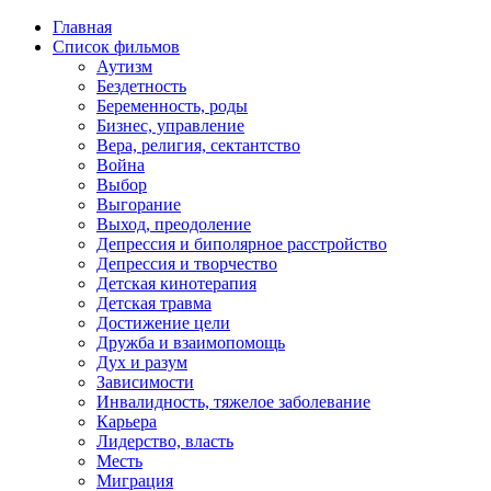
Главная
Список фильмов
Аутизм
Бездетность
Беременность, роды
Бизнес, управление
Вера, религия, сектантство
Война
Выбор
Выгорание
Выход, преодоление
Депрессия и биполярное расстройство
Депрессия и творчество
Детская кинотерапия
Детская травма
Достижение цели
Дружба и взаимопомощь
Дух и разум
Зависимости
Инвалидность, тяжелое заболевание
Карьера
Лидерство, власть
Месть
Миграция