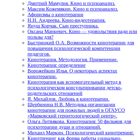
Дмитрий Мамулия. Кино и психоанализ.
Максим Кожемякин. Кино и психоанализ.
Афоризмы о кинотерапии
Н.Н. Андреева. Кино-видеотерапия.
Януш Корчак. Сын преступника.
Оксана Манкевич. Кино — удовольствия ради или
пользы для?
Быстрицкий О.А. Возможности кинотерапии для
повышения психологической компетенции
педагогов.
Кинотерапия. Методология. Применение.
Кинотерапия: определение
Ворожейкин Илья. О некоторых аспектах
кинотерапии.
Кинотерапия как вспомогательный метод в
психологическом консультировании детско-
родительских отношений
Я. Михайлов. Любовь в кинотерапии.
Щербинина Н.В. Методика организации
кинотерапии для пожилых людей в ОГАУСО
«Марковский геронтологический центр».
Ольга Литвякова. Кинотерапия: 50 фильмов для
психотерапии души и отношений.
Михаил Маркин. Психологический кинотренинг.
Кинотренинг как форма работы социально-