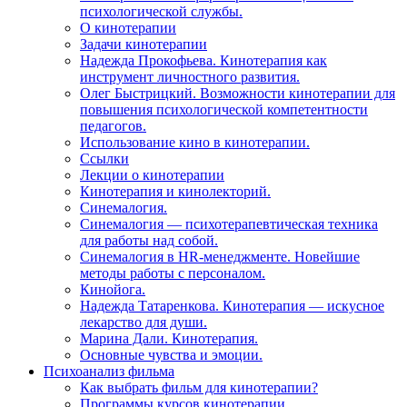
психологической службы.
О кинотерапии
Задачи кинотерапии
Надежда Прокофьева. Кинотерапия как
инструмент личностного развития.
Олег Быстрицкий. Возможности кинотерапии для
повышения психологической компетентности
педагогов.
Использование кино в кинотерапии.
Ссылки
Лекции о кинотерапии
Кинотерапия и кинолекторий.
Синемалогия.
Синемалогия — психотерапевтическая техника
для работы над собой.
Синемалогия в HR-менеджменте. Новейшие
методы работы с персоналом.
Кинойога.
Надежда Татаренкова. Кинотерапия — искусное
лекарство для души.
Марина Дали. Кинотерапия.
Основные чувства и эмоции.
Психоанализ фильма
Как выбрать фильм для кинотерапии?
Программы курсов кинотерапии