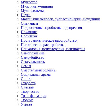
Мужество
Мужчина-женщина
Мультфильмы
Наука
Маленький человек, субпассионарий, неудачник
Оптимизм
Подростковые проблемы и депрессия
Покаяние
Политика
Посттравматическое расстройство
Психические расстройства
Психология, психотерапия, психиатрия
Самопознание
Самоубийство
Сексуальность
Семья
Смертельная болезнь
Социальная драма
Спорт
Старость
Счастье
Творчество
Трансформация
Тюрьма
Утрата