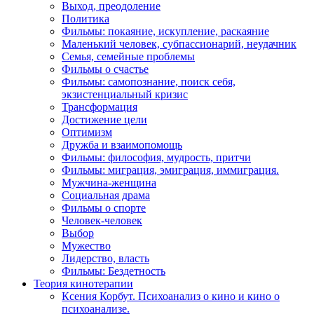
Выход, преодоление
Политика
Фильмы: покаяние, искупление, раскаяние
Маленький человек, субпассионарий, неудачник
Семья, семейные проблемы
Фильмы о счастье
Фильмы: самопознание, поиск себя,
экзистенциальный кризис
Трансформация
Достижение цели
Оптимизм
Дружба и взаимопомощь
Фильмы: философия, мудрость, притчи
Фильмы: миграция, эмиграция, иммиграция.
Мужчина-женщина
Социальная драма
Фильмы о спорте
Человек-человек
Выбор
Мужество
Лидерство, власть
Фильмы: Бездетность
Теория кинотерапии
Ксения Корбут. Психоанализ о кино и кино о
психоанализе.