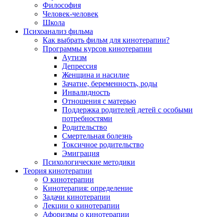
Философия
Человек-человек
Школа
Психоанализ фильма
Как выбрать фильм для кинотерапии?
Программы курсов кинотерапии
Аутизм
Депрессия
Женщина и насилие
Зачатие, беременность, роды
Инвалидность
Отношения с матерью
Поддержка родителей детей с особыми
потребностями
Родительство
Смертельная болезнь
Токсичное родительство
Эмиграция
Психологические методики
Теория кинотерапии
О кинотерапии
Кинотерапия: определение
Задачи кинотерапии
Лекции о кинотерапии
Афоризмы о кинотерапии