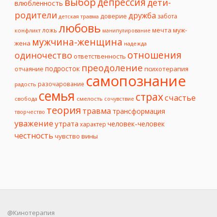
выбор
депрессия
дети-
влюбленность
родители
дружба
доверие
забота
детская травма
любовь
мечта
муж-
ложь
конфликт
манипулирование
мужчина-женщина
жена
надежда
отношения
одиночество
ответственность
преодоление
подросток
психотерапия
отчаяние
самопознание
разочарование
радость
семья
страх
счастье
свобода
смелость
сочувствие
теория
травма
трансформация
творчество
уважение
утрата
человек-человек
характер
честность
чувство вины
@Кинотерапия