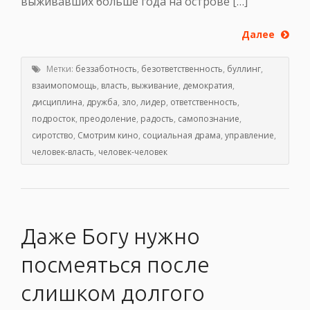
выживавших больше года на острове […]
Далее
Метки:
беззаботность
,
безответственность
,
буллинг
,
взаимопомощь
,
власть
,
выживание
,
демократия
,
дисциплина
,
дружба
,
зло
,
лидер
,
ответственность
,
подросток
,
преодоление
,
радость
,
самопознание
,
сиротство
,
Смотрим кино
,
социальная драма
,
управление
,
человек-власть
,
человек-человек
Даже Богу нужно
посмеяться после
слишком долгого