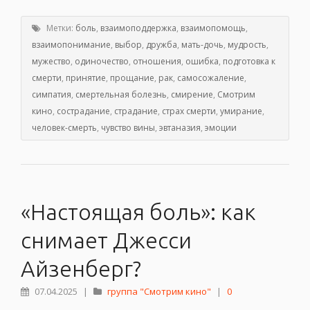
Метки:
боль
,
взаимоподдержка
,
взаимопомощь
,
взаимопонимание
,
выбор
,
дружба
,
мать-дочь
,
мудрость
,
мужество
,
одиночество
,
отношения
,
ошибка
,
подготовка к
смерти
,
принятие
,
прощание
,
рак
,
самосожаление
,
симпатия
,
смертельная болезнь
,
смирение
,
Смотрим
кино
,
сострадание
,
страдание
,
страх смерти
,
умирание
,
человек-смерть
,
чувство вины
,
эвтаназия
,
эмоции
«Настоящая боль»: как
снимает Джесси
Айзенберг?
07.04.2025
|
группа "Смотрим кино"
|
0