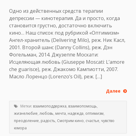
Одно из действенных средств терапии
депрессии — кинотерапия. Да и просто, когда
становится грустно, достаточно включить
кино… Наш список под рубрикой «Оптимизм»
Ангел-хранитель (Delivering Milo), реж. Ник Касл,
2001. Второй шанс (Danny Collins), реж. Дэн
Фогельман, 2014. Джузеппе Москати:
Исцеляющая любовь (Giuseppe Moscati: L’amore
che guarisce), реж. Джакомо Кампиотти, 2007.
Масло Лоренцо (Lorenzo’s Oil), реж. […]
Далее
Метки:
взаимоподдержка
,
взаимопомощь
,
жизнелюбие
,
любовь
,
мечта
,
надежда
,
оптимизм
,
преодоление
,
радость
,
Смотрим кино
,
счастье
,
чувство
юмора