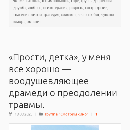
Метки:
боль
,
взаимопомощь
,
горе
,
грусть
,
депрессия
,
дружба
,
любовь
,
психотерапия
,
радость
,
сострадание
,
спасение жизни
,
трагедия
,
холокост
,
человек-бог
,
чувство
юмора
,
эмпатия
«Прости, детка», у меня
все хорошо —
воодушевляющее
драмеди о преодолении
травмы.
18.08.2025
|
группа "Смотрим кино"
|
1