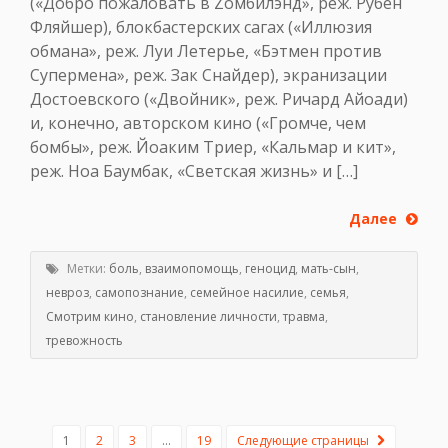
(«Добро пожаловать в Zомбилэнд», реж. Рубен
Фляйшер), блокбастерских сагах («Иллюзия
обмана», реж. Луи Летерье, «Бэтмен против
Супермена», реж. Зак Снайдер), экранизации
Достоевского («Двойник», реж. Ричард Айоади)
и, конечно, авторском кино («Громче, чем
бомбы», реж. Йоаким Триер, «Кальмар и кит»,
реж. Ноа Баумбак, «Светская жизнь» и […]
Далее
Метки:
боль
,
взаимопомощь
,
геноцид
,
мать-сын
,
невроз
,
самопознание
,
семейное насилие
,
семья
,
Смотрим кино
,
становление личности
,
травма
,
тревожность
1
2
3
…
19
Следующие страницы