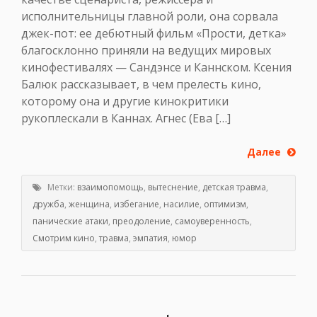
исполнительницы главной роли, она сорвала
джек-пот: ее дебютный фильм «Прости, детка»
благосклонно приняли на ведущих мировых
кинофестивалях — Сандэнсе и Каннском. Ксения
Балюк рассказывает, в чем прелесть кино,
которому она и другие кинокритики
рукоплескали в Каннах. Агнес (Ева […]
Далее
Метки:
взаимопомощь
,
вытеснение
,
детская травма
,
дружба
,
женщина
,
избегание
,
насилие
,
оптимизм
,
панические атаки
,
преодоление
,
самоуверенность
,
Смотрим кино
,
травма
,
эмпатия
,
юмор