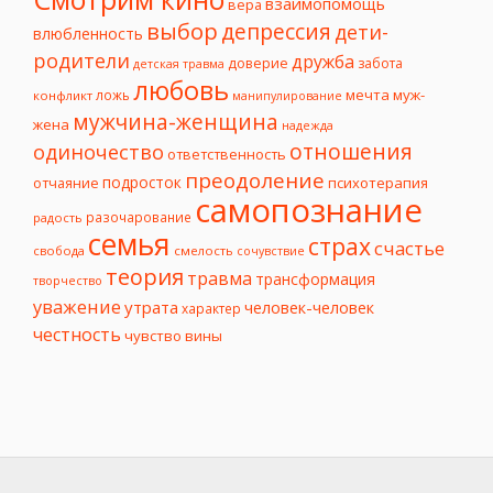
взаимопомощь
вера
выбор
депрессия
дети-
влюбленность
родители
дружба
доверие
забота
детская травма
любовь
мечта
муж-
ложь
конфликт
манипулирование
мужчина-женщина
жена
надежда
отношения
одиночество
ответственность
преодоление
подросток
психотерапия
отчаяние
самопознание
разочарование
радость
семья
страх
счастье
свобода
смелость
сочувствие
теория
травма
трансформация
творчество
уважение
утрата
человек-человек
характер
честность
чувство вины