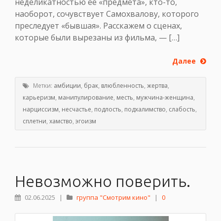
неделикатностью её «предмета», кто-то,
наоборот, сочувствует Самохвалову, которого
преследует «бывшая». Расскажем о сценах,
которые были вырезаны из фильма, — […]
Далее
Метки:
амбиции
,
брак
,
влюбленность
,
жертва
,
карьеризм
,
манипулирование
,
месть
,
мужчина-женщина
,
нарциссизм
,
несчастье
,
подлость
,
подхалимство
,
слабость
,
сплетни
,
хамство
,
эгоизм
Невозможно поверить.
02.06.2025
|
группа "Смотрим кино"
|
0