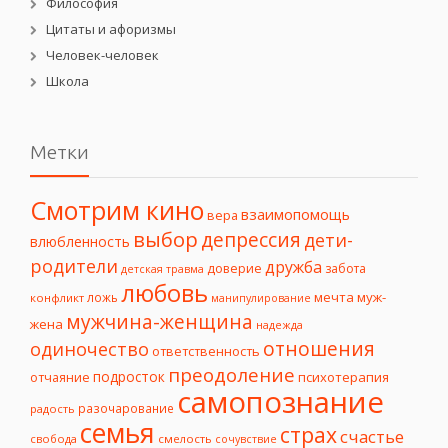
Философия
Цитаты и афоризмы
Человек-человек
Школа
Метки
Смотрим кино
взаимопомощь
вера
выбор
депрессия
дети-
влюбленность
родители
дружба
доверие
забота
детская травма
любовь
мечта
муж-
ложь
конфликт
манипулирование
мужчина-женщина
жена
надежда
отношения
одиночество
ответственность
преодоление
подросток
психотерапия
отчаяние
самопознание
разочарование
радость
семья
страх
счастье
свобода
смелость
сочувствие