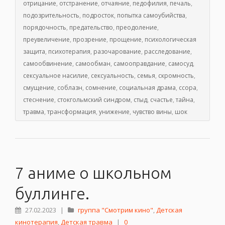
отрицание
,
отстранение
,
отчаяние
,
педофилия
,
печаль
,
подозрительность
,
подросток
,
попытка самоубийства
,
порядочность
,
предательство
,
преодоление
,
преувеличение
,
прозрение
,
прощение
,
психологическая
защита
,
психотерапия
,
разочарование
,
расследование
,
самообвинение
,
самообман
,
самооправдание
,
самосуд
,
сексуальное насилие
,
сексуальность
,
семья
,
скромность
,
смущение
,
соблазн
,
сомнение
,
социальная драма
,
ссора
,
стеснение
,
стокгольмский синдром
,
стыд
,
счастье
,
тайна
,
травма
,
трансформация
,
унижение
,
чувство вины
,
шок
7 аниме о школьном
буллинге.
27.02.2023
|
группа "Смотрим кино"
,
Детская
кинотерапия
,
Детская травма
|
0