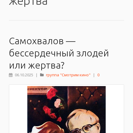
жертва
Самохвалов —
бессердечный злодей
или жертва?
06.10.2025
|
группа "Смотрим кино"
|
0