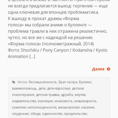
не всегда предлагается выход: терпение — еще
одна ключевая для японцев проблематика.
К выходу в прокат драмы «Форма
голоса» мы собрали аниме о буллинге —
проблема травли в них отражена реалистично,
чутко, но все же с надеждой на решение.
«Форма голоса» (полнометражный, 2014)
Фото: Shochiku / Pony Canyon / Kodansha / Kyoto
Animation […]
Далее
Метки:
бессмысленность
,
брат-сестра
,
буллинг
,
взаимопомощь
,
дети
,
дети-взрослые
,
детская
психотерапия
,
детская травма
,
дружба
,
жертва
,
издевательства
,
изоляция
,
инаковость
,
инвалидность
,
комплекс неполноценности
,
мизантропия
,
насилие
,
неудачник
,
обида
,
одиночество
,
предательство
,