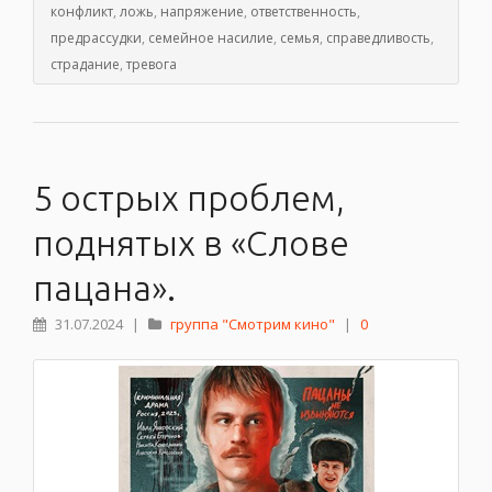
конфликт
,
ложь
,
напряжение
,
ответственность
,
предрассудки
,
семейное насилие
,
семья
,
справедливость
,
страдание
,
тревога
5 острых проблем,
поднятых в «Слове
пацана».
31.07.2024
|
группа "Смотрим кино"
|
0