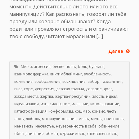
момент». Действительно ли это или это все
манипуляции? Как распознать, говорят ли тебе
правду или коварно обманывают? Когда
родители проявляют строгость и ограничивают
твою свободу, читают морали или […]
Далее
Метки:
агрессия
,
беспечность
,
боль
,
буллинг
,
взаимоподдержка
,
виктимблейминг
,
влюбленность
,
волнение
,
воображение
,
восхищение
,
выбор
,
газлайтинг
,
гнев
,
горе
,
депрессия
,
детская травма
,
доверие
,
долг
,
жажда мести
,
жертва
,
жертва-преступник
,
злость
,
идеал
,
идеализация
,
изнасилование
,
иллюзии
,
использование
,
катастрофизация
,
конформизм
,
кошмар
,
кризис
,
лесть
,
ложь
,
любовь
,
манипулирование
,
месть
,
мечты
,
наивность
,
ненависть
,
несчастье
,
неуверенность в себе
,
обвинение
,
обесценивание
,
обман
,
одержимость
,
ответственность
,