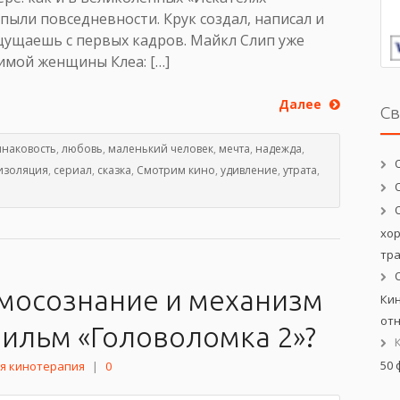
пыли повседневности. Крук создал, написал и
ощущаешь с первых кадров. Майкл Слип уже
имой женщины Клеа: […]
Далее
С
инаковость
,
любовь
,
маленький человек
,
мечта
,
надежда
,
изоляция
,
сериал
,
сказка
,
Смотрим кино
,
удивление
,
утрата
,
хо
тр
амосознание и механизм
Кин
от
фильм «Головоломка 2»?
50 
я кинотерапия
|
0