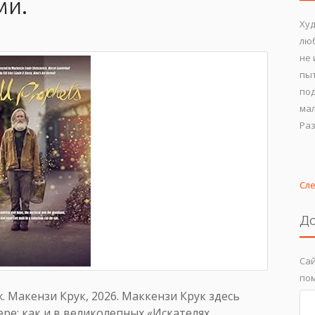
ми.
Худ
люб
не 
пыт
под
мал
Раз
Сл
До
Сай
пом
. Макензи Крук, 2026. Маккензи Крук здесь
ре: как и в великолепных «Искателях