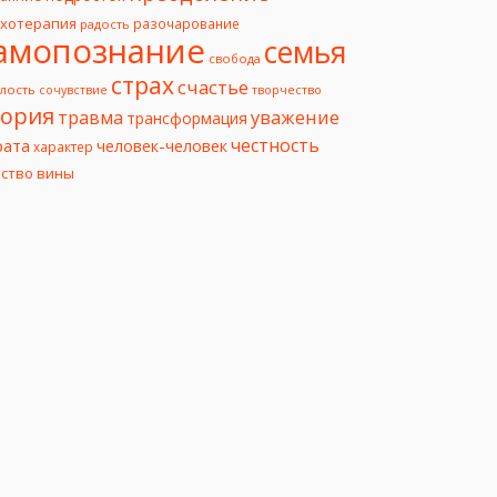
ихотерапия
разочарование
радость
амопознание
семья
свобода
страх
счастье
лость
творчество
сочувствие
еория
уважение
травма
трансформация
честность
рата
человек-человек
характер
вство вины