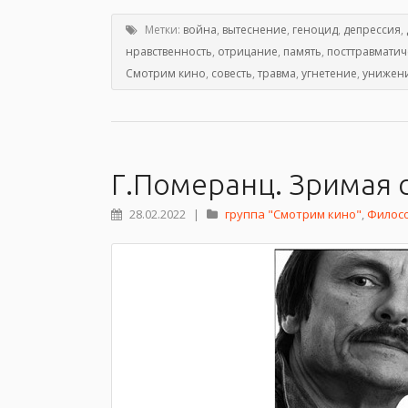
Метки:
война
,
вытеснение
,
геноцид
,
депрессия
,
нравственность
,
отрицание
,
память
,
посттравматич
Смотрим кино
,
совесть
,
травма
,
угнетение
,
унижен
Г.Померанц. Зримая с
28.02.2022
|
группа "Смотрим кино"
,
Филос