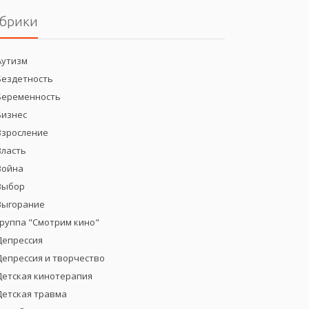
брики
Аутизм
Бездетность
Беременность
Бизнес
Взросление
Власть
Война
Выбор
Выгорание
группа "Смотрим кино"
Депрессия
Депрессия и творчество
Детская кинотерапия
Детская травма