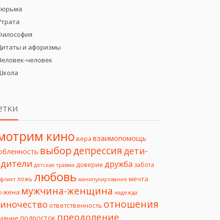
Тюрьма
Утрата
Философия
Цитаты и афоризмы
Человек-человек
Школа
етки
мотрим кино
взаимопомощь
вера
выбор
депрессия
дети-
юбленность
дители
дружба
доверие
забота
детская травма
любовь
мечта
ложь
фликт
манипулирование
мужчина-женщина
ж-жена
надежда
отношения
иночество
ответственность
преодоление
подросток
чаяние