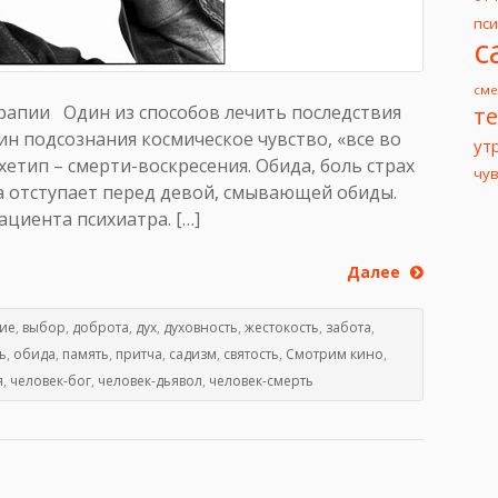
пс
с
сме
ерапии Один из способов лечить последствия
т
бин подсознания космическое чувство, «все во
ут
рхетип – смерти-воскресения. Обида, боль страх
чу
да отступает перед девой, смывающей обиды.
циента психиатра. […]
Далее
ие
,
выбор
,
доброта
,
дух
,
духовность
,
жестокость
,
забота
,
ь
,
обида
,
память
,
притча
,
садизм
,
святость
,
Смотрим кино
,
я
,
человек-бог
,
человек-дьявол
,
человек-смерть