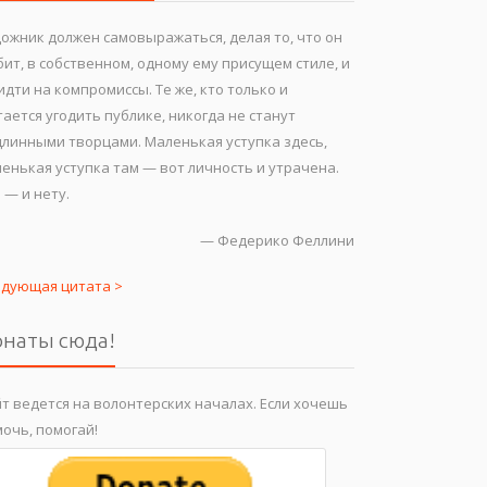
ожник должен самовыражаться, делая то, что он
ит, в собственном, одному ему присущем стиле, и
идти на компромиссы. Те же, кто только и
ается угодить публике, никогда не станут
линными творцами. Маленькая уступка здесь,
енькая уступка там — вот личность и утрачена.
 — и нету.
—
Федерико Феллини
едующая цитата >
наты сюда!
т ведется на волонтерских началах. Если хочешь
очь, помогай!