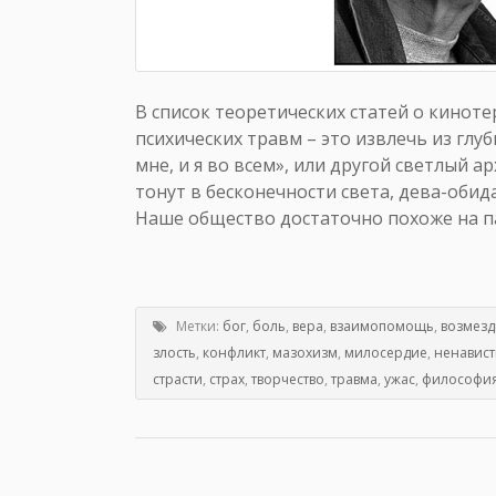
В список теоретических статей о кинот
психических травм – это извлечь из глу
мне, и я во всем», или другой светлый а
тонут в бесконечности света, дева-оби
Наше общество достаточно похоже на па
Метки:
бог
,
боль
,
вера
,
взаимопомощь
,
возмезд
злость
,
конфликт
,
мазохизм
,
милосердие
,
ненавист
страсти
,
страх
,
творчество
,
травма
,
ужас
,
философи