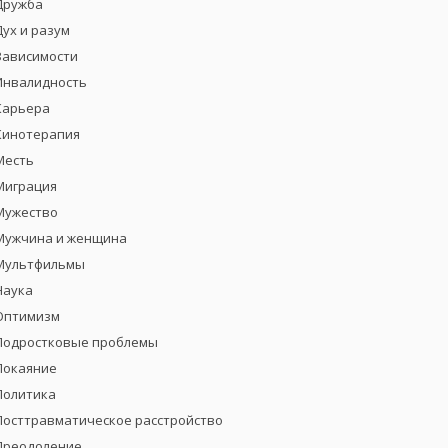
Дружба
Дух и разум
Зависимости
Инвалидность
Карьера
Кинотерапия
Месть
Миграция
Мужество
Мужчина и женщина
Мультфильмы
Наука
Оптимизм
Подростковые проблемы
Покаяние
Политика
Посттравматическое расстройство
Преодоление