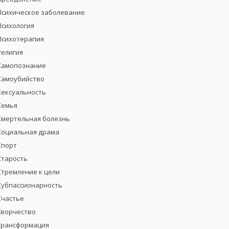
Психическое заболевание
Психология
Психотерапия
Религия
Самопознание
Самоубийство
Сексуальность
Семья
Смертельная болезнь
Социальная драма
Спорт
Старость
Стремление к цели
Субпассионарность
Счастье
Творчество
Трансформация