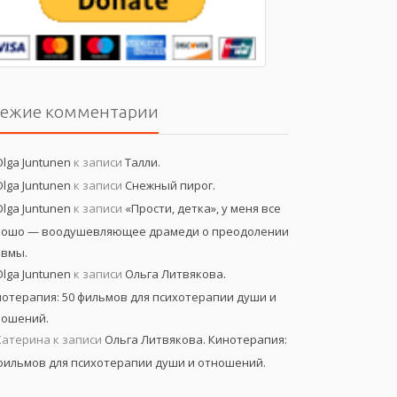
вежие комментарии
Olga Juntunen
к записи
Талли.
Olga Juntunen
к записи
Снежный пирог.
Olga Juntunen
к записи
«Прости, детка», у меня все
рошо — воодушевляющее драмеди о преодолении
авмы.
Olga Juntunen
к записи
Ольга Литвякова.
отерапия: 50 фильмов для психотерапии души и
ношений.
Катерина
к записи
Ольга Литвякова. Кинотерапия:
фильмов для психотерапии души и отношений.