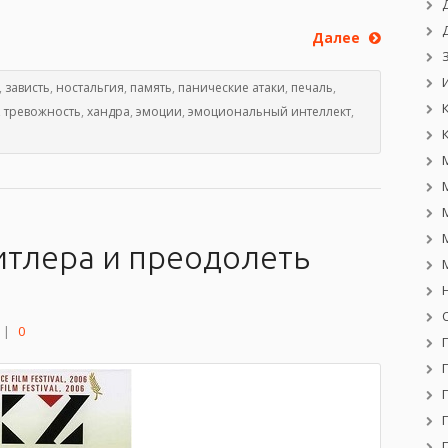
Далее
,
зависть
,
ностальгия
,
память
,
панические атаки
,
печаль
,
,
тревожность
,
хандра
,
эмоции
,
эмоциональный интеллект
,
Гитлера и преодолеть
|
0