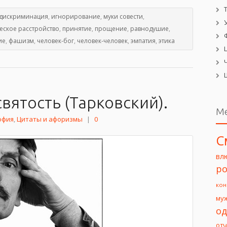
дискриминация
,
игнорирование
,
муки совести
,
еское расстройство
,
принятие
,
прощение
,
равнодушие
,
ие
,
фашизм
,
человек-бог
,
человек-человек
,
эмпатия
,
этика
вятость (Тарковский).
М
офия
,
Цитаты и афоризмы
|
0
С
вл
ро
кон
му
од
от