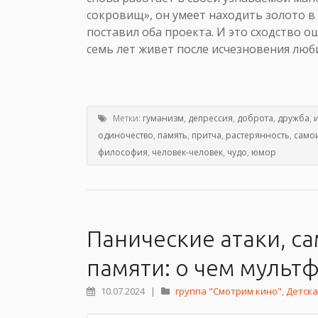
сокровищ», он умеет находить золото в 
поставил оба проекта. И это сходство 
семь лет живет после исчезновения люб
Метки:
гуманизм
,
депрессия
,
доброта
,
дружба
,
одиночество
,
память
,
притча
,
растерянность
,
само
философия
,
человек-человек
,
чудо
,
юмор
Панические атаки, с
памяти: о чем мульт
10.07.2024
|
группа "Смотрим кино"
,
Детска