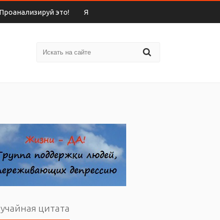
Проанализируй это!
Я
учайная цитата