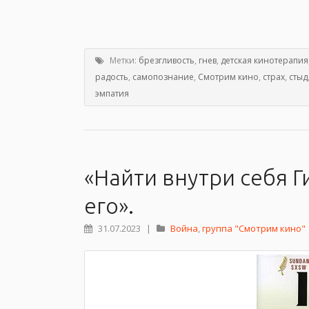
Метки:
брезгливость
,
гнев
,
детская кинотерапия
радость
,
самопознание
,
Смотрим кино
,
страх
,
стыд
эмпатия
«Найти внутри себя 
его».
31.07.2023
|
Война
,
группа "Смотрим кино"