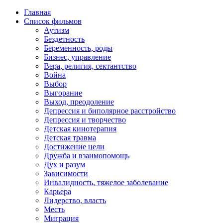
Главная
Список фильмов
Аутизм
Бездетность
Беременность, роды
Бизнес, управление
Вера, религия, сектантство
Война
Выбор
Выгорание
Выход, преодоление
Депрессия и биполярное расстройство
Депрессия и творчество
Детская кинотерапия
Детская травма
Достижение цели
Дружба и взаимопомощь
Дух и разум
Зависимости
Инвалидность, тяжелое заболевание
Карьера
Лидерство, власть
Месть
Миграция