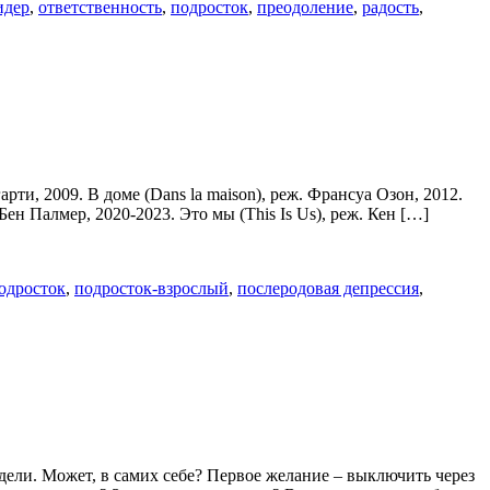
идер
,
ответственность
,
подросток
,
преодоление
,
радость
,
ти, 2009. В доме (Dans la maison), реж. Франсуа Озон, 2012.
 Бен Палмер, 2020-2023. Это мы (This Is Us), реж. Кен […]
одросток
,
подросток-взрослый
,
послеродовая депрессия
,
дели. Может, в самих себе? Первое желание – выключить через