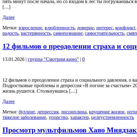
пять минут после начала, но со входом в лес ты погружаешьс
[…]
Далее
Метки:
взросление
,
влюбленность
,
доверие
,
интерес
,
конфликт
радость
,
растерянность
,
самопознание
,
самостоятельность
,
смят
12 фильмов о преодолении страха и соц
13.01.2026
|
группа "Смотрим кино"
|
0
12 фильмов о преодолении страха и социального давления, о в
Подростковые проблемы и депрессия «В погоне за счастьем» 20
жизнь рушится. Столкнувшись […]
Далее
Метки:
буллинг
,
депрессия
,
дисциплина
,
крушение жизни
,
опт
тяжелое заболевание
,
упорство
,
характер
,
целеустремленность
Просмотр мультфильмов Хаяо Миядзаки