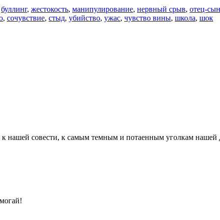
,
буллинг
,
жестокость
,
манипулирование
,
нервный срыв
,
отец-сы
о
,
сочувствие
,
стыд
,
убийство
,
ужас
,
чувство вины
,
школа
,
шок
 к нашей совести, к самым темным и потаенным уголкам нашей д
омогай!