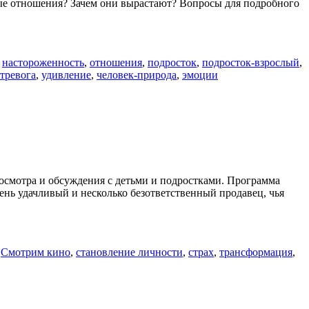
лые отношения? Зачем они вырастают? Вопросы для подробного
,
настороженность
,
отношения
,
подросток
,
подросток-взрослый
,
тревога
,
удивление
,
человек-природа
,
эмоции
росмотра и обсуждения с детьми и подростками. Программа
ень удачливый и несколько безответственный продавец, чья
,
Смотрим кино
,
становление личности
,
страх
,
трансформация
,