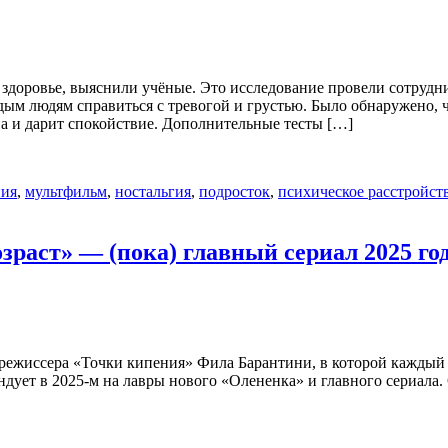
 здоровье, выяснили учёные. Это исследование провели сотру
дым людям справиться с тревогой и грустью. Было обнаружено, 
а и дарит спокойствие. Дополнительные тесты […]
пия
,
мультфильм
,
ностальгия
,
подросток
,
психическое расстройст
раст» — (пока) главный сериал 2025 го
режиссера «Точки кипения» Фила Барантини, в которой каждый 
ендует в 2025-м на лавры нового «Олененка» и главного сериал