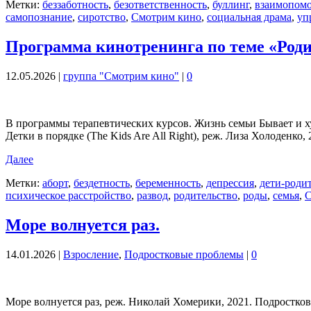
Метки:
беззаботность
,
безответственность
,
буллинг
,
взаимопом
самопознание
,
сиротство
,
Смотрим кино
,
социальная драма
,
уп
Программа кинотренинга по теме «Роди
12.05.2026
|
группа "Смотрим кино"
|
0
В программы терапевтических курсов. Жизнь семьи Бывает и хуж
Детки в порядке (The Kids Are All Right), реж. Лиза Холоденко, 
Далее
Метки:
аборт
,
бездетность
,
беременность
,
депрессия
,
дети-роди
психическое расстройство
,
развод
,
родительство
,
роды
,
семья
,
С
Море волнуется раз.
14.01.2026
|
Взросление
,
Подростковые проблемы
|
0
Море волнуется раз, реж. Николай Хомерики, 2021. Подростков