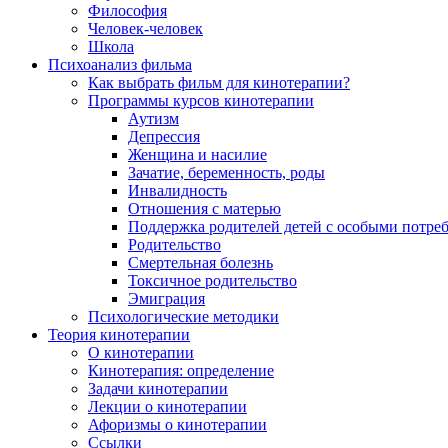
Философия
Человек-человек
Школа
Психоанализ фильма
Как выбрать фильм для кинотерапии?
Программы курсов кинотерапии
Аутизм
Депрессия
Женщина и насилие
Зачатие, беременность, роды
Инвалидность
Отношения с матерью
Поддержка родителей детей с особыми потре
Родительство
Смертельная болезнь
Токсичное родительство
Эмиграция
Психологические методики
Теория кинотерапии
О кинотерапии
Кинотерапия: определение
Задачи кинотерапии
Лекции о кинотерапии
Афоризмы о кинотерапии
Ссылки