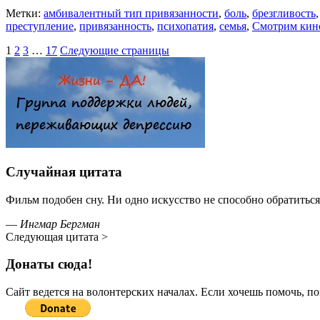
Метки:
амбивалентный тип привязанности
,
боль
,
брезгливость
преступление
,
привязанность
,
психопатия
,
семья
,
Смотрим кин
1
2
3
…
17
Следующие страницы
Случайная цитата
Фильм подобен сну. Ни одно искусство не способно обратиться
—
Ингмар Бергман
Следующая цитата >
Донаты сюда!
Сайт ведется на волонтерских началах. Если хочешь помочь, п