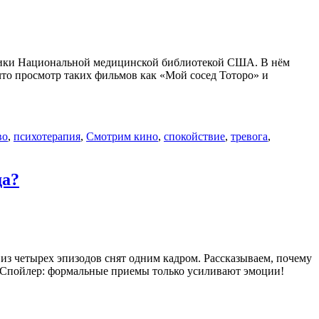
дники Национальной медицинской библиотекой США. В нём
что просмотр таких фильмов как «Мой сосед Тоторо» и
во
,
психотерапия
,
Смотрим кино
,
спокойствие
,
тревога
,
да?
из четырех эпизодов снят одним кадром. Рассказываем, почему
а. Спойлер: формальные приемы только усиливают эмоции!