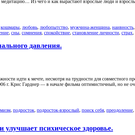
я в медитацию… Из чего и как вырастают взрослые люди и взрос
,
кошмары
,
любовь
,
любопытство
,
мужчина-женщина
,
наивность
ение
,
сны
,
сомнения
,
спокойствие
,
становление личности
,
страх
,
иального давления.
ажности идти к мечте, несмотря на трудности для совместного п
06 г. Крис Гарднер — в начале фильма оптимистичный, но не оч
имизм
,
подросток
,
подросток-взрослый
,
поиск себя
,
преодоление
 улучшает психическое здоровье.