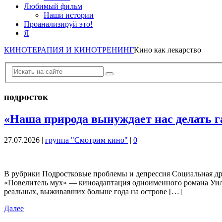
Любимый фильм
Наши истории
Проанализируй это!
Я
КИНОТЕРАПИЯ И КИНОТРЕНИНГ
Кино как лекарство
подросток
«Наша природа вынуждает нас делать г
27.07.2026
|
группа "Смотрим кино"
|
0
В рубрики Подростковые проблемы и депрессия Социальная драм
«Повелитель мух» — киноадаптация одноименного романа Уильям
реальных, выживавших больше года на острове […]
Далее