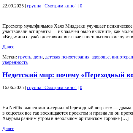
22.09.2025
|
группа "Смотрим кино"
|
0
Просмотр мультфильмов Хаяо Миядзаки улучшает психическое
участвовали аспиранты — их задачей было выяснить, как моло
«Ведьмина служба доставки» вызывает ностальгические чувств
Далее
Метки:
грусть
,
дети
,
детская психотерапия
,
здоровье
,
кинотера
уверенность
Недетский мир: почему «Переходный воз
16.06.2025
|
группа "Смотрим кино"
|
0
На Netflix вышел мини-сериал «Переходный возраст» — драма 
в соцсетях все так восхищаются проектом и правда ли он прет
Хмурым ранним утром в небольшом британском городке […]
Далее