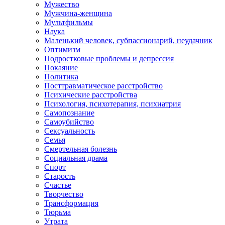
Мужество
Мужчина-женщина
Мультфильмы
Наука
Маленький человек, субпассионарий, неудачник
Оптимизм
Подростковые проблемы и депрессия
Покаяние
Политика
Посттравматическое расстройство
Психические расстройства
Психология, психотерапия, психиатрия
Самопознание
Самоубийство
Сексуальность
Семья
Смертельная болезнь
Социальная драма
Спорт
Старость
Счастье
Творчество
Трансформация
Тюрьма
Утрата