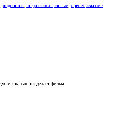
н
,
подросток
,
подросток-взрослый
,
пренебрежение
,
уши так, как это делает фильм.