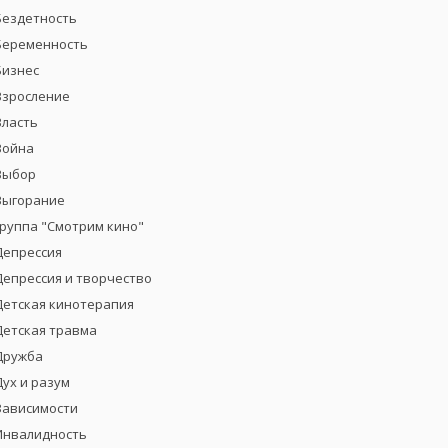
Бездетность
Беременность
Бизнес
Взросление
Власть
Война
Выбор
Выгорание
группа "Смотрим кино"
Депрессия
Депрессия и творчество
Детская кинотерапия
Детская травма
Дружба
Дух и разум
Зависимости
Инвалидность