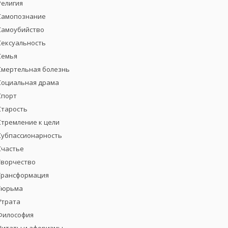
Религия
Самопознание
Самоубийство
Сексуальность
Семья
Смертельная болезнь
Социальная драма
Спорт
Старость
Стремление к цели
Субпассионарность
Счастье
Творчество
Трансформация
Тюрьма
Утрата
Философия