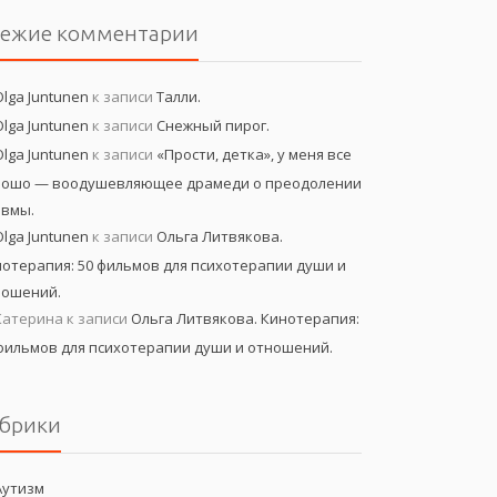
вежие комментарии
Olga Juntunen
к записи
Талли.
Olga Juntunen
к записи
Снежный пирог.
Olga Juntunen
к записи
«Прости, детка», у меня все
рошо — воодушевляющее драмеди о преодолении
авмы.
Olga Juntunen
к записи
Ольга Литвякова.
отерапия: 50 фильмов для психотерапии души и
ношений.
Катерина
к записи
Ольга Литвякова. Кинотерапия:
фильмов для психотерапии души и отношений.
брики
Аутизм