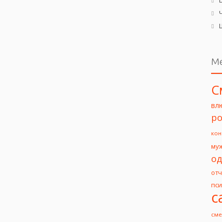
М
С
вл
ро
кон
му
од
от
пс
с
сме