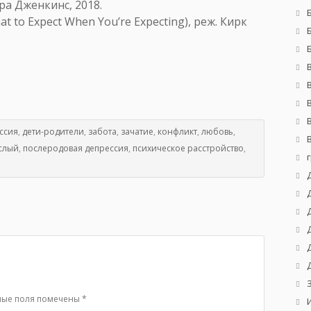
ара Дженкинс, 2018.
 to Expect When You’re Expecting), реж. Кирк
ссия
,
дети-родители
,
забота
,
зачатие
,
конфликт
,
любовь
,
слый
,
послеродовая депрессия
,
психическое расстройство
,
ные поля помечены
*