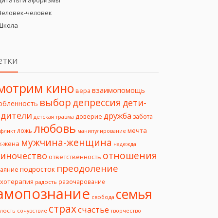
Цитаты и афоризмы
Человек-человек
Школа
етки
мотрим кино
взаимопомощь
вера
выбор
депрессия
дети-
юбленность
дители
дружба
доверие
забота
детская травма
любовь
мечта
ложь
фликт
манипулирование
мужчина-женщина
ж-жена
надежда
отношения
иночество
ответственность
преодоление
подросток
чаяние
ихотерапия
разочарование
радость
амопознание
семья
свобода
страх
счастье
лость
творчество
сочувствие