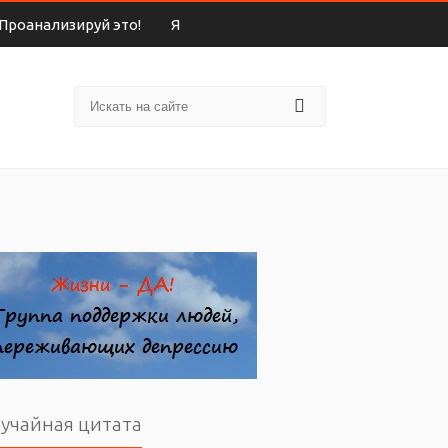
Проанализируй это!
Я
учайная цитата