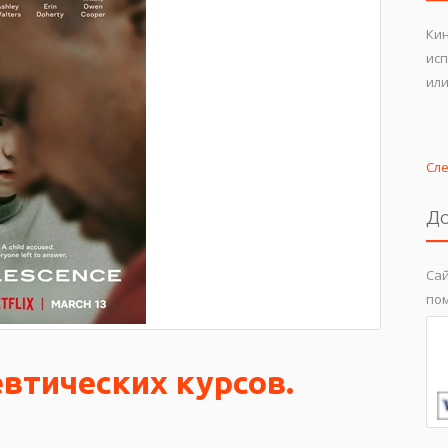
Кин
ис
или
Сл
До
Сай
пом
втических курсов.