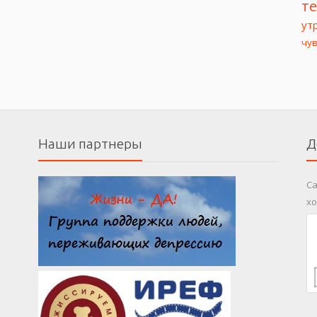
т
ут
чу
Наши партнеры
Д
Са
хо