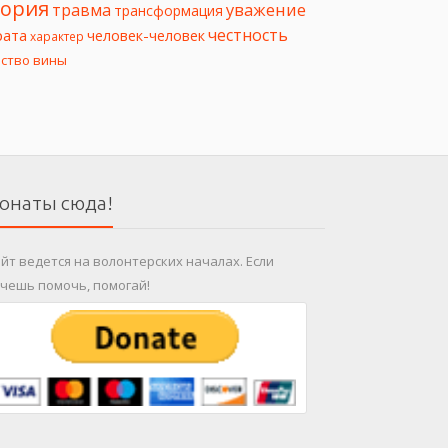
еория
уважение
травма
трансформация
честность
рата
человек-человек
характер
вство вины
онаты сюда!
йт ведется на волонтерских началах. Если
чешь помочь, помогай!