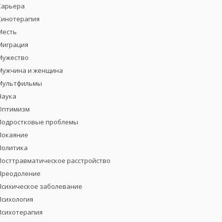
Карьера
Кинотерапия
Месть
Миграция
Мужество
Мужчина и женщина
Мультфильмы
Наука
Оптимизм
Подростковые проблемы
Покаяние
Политика
Посттравматическое расстройство
Преодоление
Психическое заболевание
Психология
Психотерапия