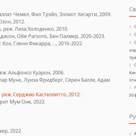
С
аллат Чемел, Фил Трэйл, Эллиот Хегарти, 2009.
Озон, 2012.
), реж. Лиза Холоденко, 2010.
дисон, Ollie Parsons, Бен Палмер, 2020-2023.
с Кох, Гленн Фикарра, …, 2016-2022.
хо
тр
реж. Альфонсо Куарон, 2006.
Кин
спар Мунк, Луиза Фридберг, Сёрен Балле, Адам
от
 реж. Серджио Кастеллитто, 2012.
50 
арит Мум Оне, 2022.
Ру
хер, 2022.