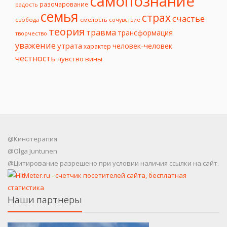
самопознание
разочарование
радость
семья
страх
счастье
свобода
смелость
сочувствие
теория
травма
трансформация
творчество
уважение
утрата
человек-человек
характер
честность
чувство вины
@Кинотерапия
@Olga Juntunen
@Цитирование разрешено при условии наличия ссылки на сайт.
Наши партнеры