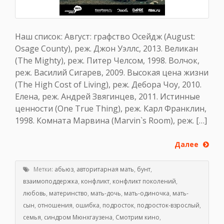
Наш список: Август: графство Осейдж (August:
Osage County), реж. Джон Уэллс, 2013. Великан
(The Mighty), реж. Питер Челсом, 1998. Волчок,
реж. Василий Сигарев, 2009. Высокая цена жизни
(The High Cost of Living), реж. Дебора Чоу, 2010.
Елена, реж. Андрей Звягинцев, 2011. Истинные
ценности (One True Thing), реж. Карл Франклин,
1998. Комната Марвина (Marvin`s Room), реж. […]
Далее
Метки:
абьюз
,
авторитарная мать
,
бунт
,
взаимоподдержка
,
конфликт
,
конфликт поколений
,
любовь
,
материнство
,
мать-дочь
,
мать-одиночка
,
мать-
сын
,
отношения
,
ошибка
,
подросток
,
подросток-взрослый
,
семья
,
синдром Мюнхгаузена
,
Смотрим кино
,