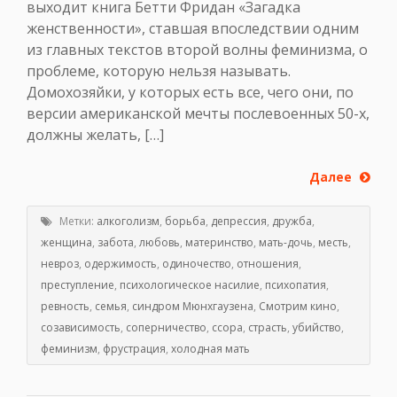
выходит книга Бетти Фридан «Загадка
женственности», ставшая впоследствии одним
из главных текстов второй волны феминизма, о
проблеме, которую нельзя называть.
Домохозяйки, у которых есть все, чего они, по
версии американской мечты послевоенных 50-х,
должны желать, […]
Далее
Метки:
алкоголизм
,
борьба
,
депрессия
,
дружба
,
женщина
,
забота
,
любовь
,
материнство
,
мать-дочь
,
месть
,
невроз
,
одержимость
,
одиночество
,
отношения
,
преступление
,
психологическое насилие
,
психопатия
,
ревность
,
семья
,
синдром Мюнхгаузена
,
Смотрим кино
,
созависимость
,
соперничество
,
ссора
,
страсть
,
убийство
,
феминизм
,
фрустрация
,
холодная мать