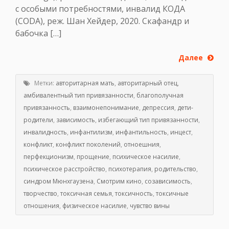
с особыми потребностями, инвалид КОДА
(CODA), реж. Шан Хейдер, 2020. Скафандр и
бабочка […]
Далее
Метки:
авторитарная мать
,
авторитарный отец
,
амбивалентный тип привязанности
,
благополучная
привязанность
,
взаимонепонимание
,
депрессия
,
дети-
родители
,
зависимость
,
избегающий тип привязанности
,
инвалидность
,
инфантилизм
,
инфантильность
,
инцест
,
конфликт
,
конфликт поколений
,
отноешния
,
перфекционизм
,
прощение
,
психическое насилие
,
психическое расстройство
,
психотерапия
,
родительство
,
синдром Мюнхгаузена
,
Смотрим кино
,
созависимость
,
творчество
,
токсичная семья
,
токсичность
,
токсичные
отношения
,
физическое насилие
,
чувство вины