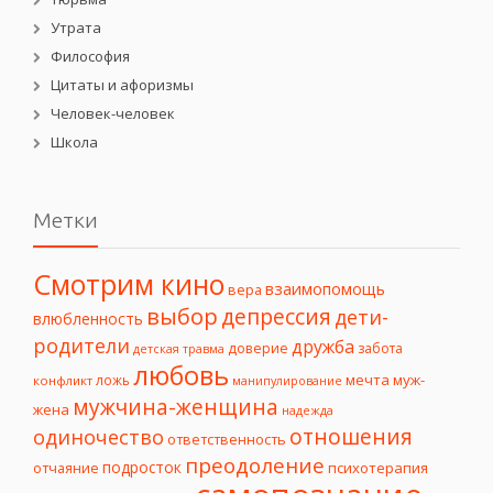
Утрата
Философия
Цитаты и афоризмы
Человек-человек
Школа
Метки
Смотрим кино
взаимопомощь
вера
выбор
депрессия
дети-
влюбленность
родители
дружба
доверие
забота
детская травма
любовь
мечта
муж-
ложь
конфликт
манипулирование
мужчина-женщина
жена
надежда
отношения
одиночество
ответственность
преодоление
подросток
психотерапия
отчаяние