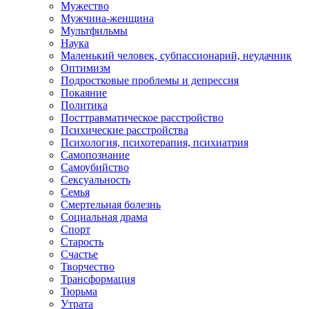
Мужество
Мужчина-женщина
Мультфильмы
Наука
Маленький человек, субпассионарий, неудачник
Оптимизм
Подростковые проблемы и депрессия
Покаяние
Политика
Посттравматическое расстройство
Психические расстройства
Психология, психотерапия, психиатрия
Самопознание
Самоубийство
Сексуальность
Семья
Смертельная болезнь
Социальная драма
Спорт
Старость
Счастье
Творчество
Трансформация
Тюрьма
Утрата