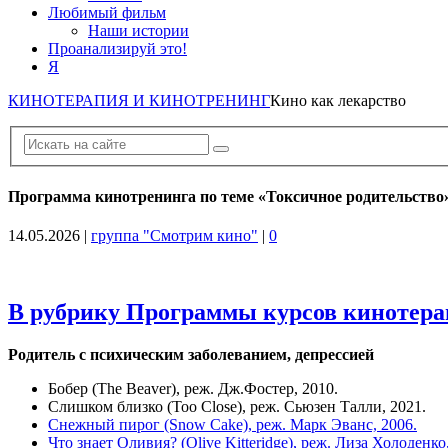
Любимый фильм
Наши истории
Проанализируй это!
Я
КИНОТЕРАПИЯ И КИНОТРЕНИНГ
Кино как лекарство
Программа кинотренинга по теме «Токсичное родительство»
14.05.2026
|
группа "Смотрим кино"
|
0
В рубрику Программы курсов кинотер
Родитель с психическим заболеванием, депрессией
Бобер (The Beaver), реж. Дж.Фостер, 2010.
Слишком близко (Too Close), реж. Сьюзен Талли, 2021.
Снежный пирог (Snow Cake), реж. Марк Эванс, 2006.
Что знает Оливия? (Olive Kitteridge), реж. Лиза Холоденко