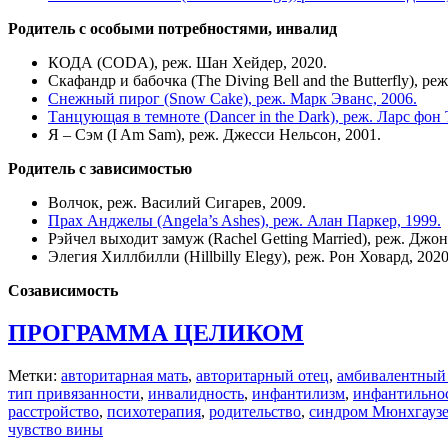
Родитель с особыми потребностями, инвалид
КОДА (CODA), реж. Шан Хейдер, 2020.
Скафандр и бабочка (The Diving Bell and the Butterfly), р
Снежный пирог (Snow Cake), реж. Марк Эванс, 2006.
Танцующая в темноте (Dancer in the Dark), реж. Ларс фон 
Я – Сэм (I Am Sam), реж. Джесси Нельсон, 2001.
Родитель с зависимостью
Волчок, реж. Василий Сигарев, 2009.
Прах Анджелы (Angela’s Ashes), реж. Алан Паркер, 1999.
Рэйчел выходит замуж (Rachel Getting Married), реж. Джо
Элегия Хиллбилли (Hillbilly Elegy), реж. Рон Ховард, 2020
Созависимость
ПРОГРАММА ЦЕЛИКОМ
Метки:
авторитарная мать
,
авторитарный отец
,
амбивалентный 
тип привязанности
,
инвалидность
,
инфантилизм
,
инфантильно
расстройство
,
психотерапия
,
родительство
,
синдром Мюнхгауз
чувство вины