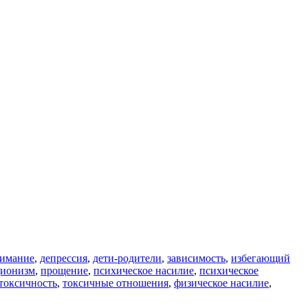
нимание
,
депрессия
,
дети-родители
,
зависимость
,
избегающий
ционизм
,
прощение
,
психическое насилие
,
психическое
токсичность
,
токсичные отношения
,
физическое насилие
,