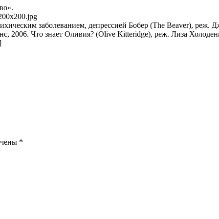
во».
-200x200.jpg
хическим заболеванием, депрессией Бобер (The Beaver), реж. Дж
с, 2006. Что знает Оливия? (Olive Kitteridge), реж. Лиза Холод
]
ечены
*