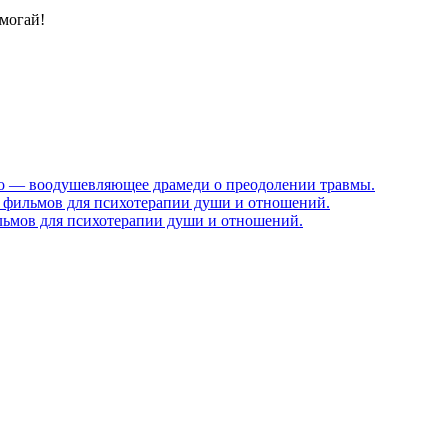
омогай!
ошо — воодушевляющее драмеди о преодолении травмы.
0 фильмов для психотерапии души и отношений.
льмов для психотерапии души и отношений.