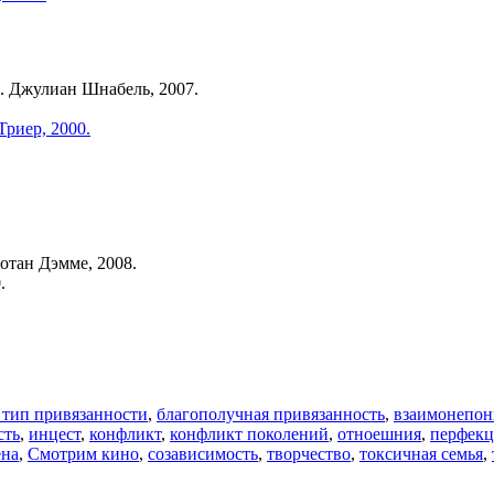
еж. Джулиан Шнабель, 2007.
Триер, 2000.
нотан Дэмме, 2008.
.
тип привязанности
,
благополучная привязанность
,
взаимонепо
сть
,
инцест
,
конфликт
,
конфликт поколений
,
отноешния
,
перфек
ена
,
Смотрим кино
,
созависимость
,
творчество
,
токсичная семья
,