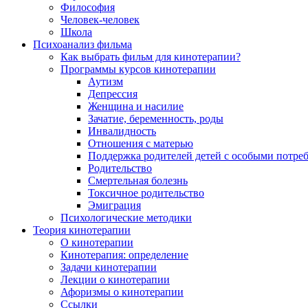
Философия
Человек-человек
Школа
Психоанализ фильма
Как выбрать фильм для кинотерапии?
Программы курсов кинотерапии
Аутизм
Депрессия
Женщина и насилие
Зачатие, беременность, роды
Инвалидность
Отношения с матерью
Поддержка родителей детей с особыми потре
Родительство
Смертельная болезнь
Токсичное родительство
Эмиграция
Психологические методики
Теория кинотерапии
О кинотерапии
Кинотерапия: определение
Задачи кинотерапии
Лекции о кинотерапии
Афоризмы о кинотерапии
Ссылки