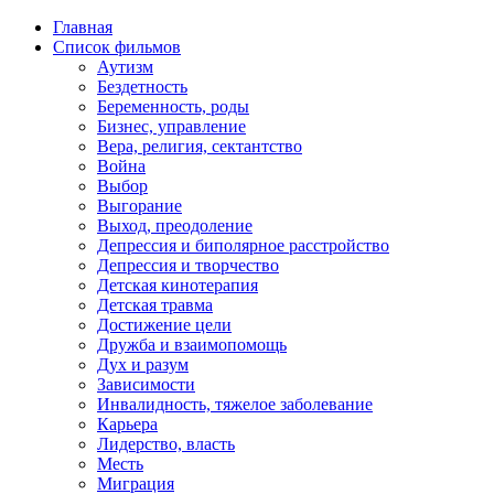
Главная
Список фильмов
Аутизм
Бездетность
Беременность, роды
Бизнес, управление
Вера, религия, сектантство
Война
Выбор
Выгорание
Выход, преодоление
Депрессия и биполярное расстройство
Депрессия и творчество
Детская кинотерапия
Детская травма
Достижение цели
Дружба и взаимопомощь
Дух и разум
Зависимости
Инвалидность, тяжелое заболевание
Карьера
Лидерство, власть
Месть
Миграция