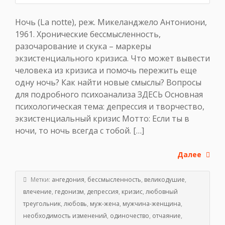
Ночь (La notte), реж. Микеланджело Антониони,
1961. Хронические бессмысленность,
разочарование и скука – маркеры
экзистенциального кризиса. Что может вывести
человека из кризиса и помочь пережить еще
одну ночь? Как найти новые смыслы? Вопросы
для подробного психоанализа ЗДЕСЬ Основная
психологическая тема: депрессия и творчество,
экзистенциальный кризис Мотто: Если ты в
ночи, то ночь всегда с тобой. […]
Далее
Метки:
ангедония
,
бессмысленность
,
великодушие
,
влечение
,
гедонизм
,
депрессия
,
кризис
,
любовный
треугольник
,
любовь
,
муж-жена
,
мужчина-женщина
,
необходимость изменений
,
одиночество
,
отчаяние
,