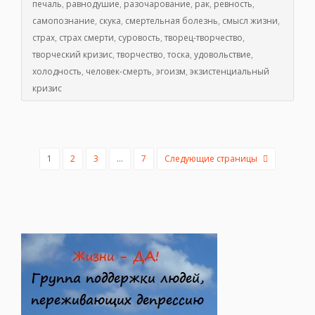
печаль
,
равнодушие
,
разочарование
,
рак
,
ревность
,
самопознание
,
скука
,
смертельная болезнь
,
смысл жизни
,
страх
,
страх смерти
,
суровость
,
творец-творчество
,
творческий кризис
,
творчество
,
тоска
,
удовольствие
,
холодность
,
человек-смерть
,
эгоизм
,
экзистенциальный
кризис
1
2
3
…
7
Следующие страницы