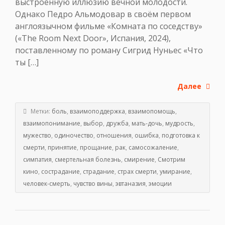
выстроенную иллюзию вечной молодости.
Однако Педро Альмодовар в своём первом
англоязычном фильме «Комната по соседству»
(«The Room Next Door», Испания, 2024),
поставленному по роману Сигрид Нуньес «Что
ты […]
Далее
Метки:
боль
,
взаимоподдержка
,
взаимопомощь
,
взаимопонимание
,
выбор
,
дружба
,
мать-дочь
,
мудрость
,
мужество
,
одиночество
,
отношения
,
ошибка
,
подготовка к
смерти
,
принятие
,
прощание
,
рак
,
самосожаление
,
симпатия
,
смертельная болезнь
,
смирение
,
Смотрим
кино
,
сострадание
,
страдание
,
страх смерти
,
умирание
,
человек-смерть
,
чувство вины
,
эвтаназия
,
эмоции