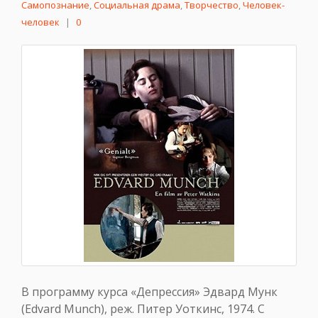
Самопознание
,
Социальная драма
,
Творчество
,
Человек-
человек
|
0
В программу курса «Депрессия» Эдвард Мунк
(Edvard Munch), реж. Питер Уоткинс, 1974. С