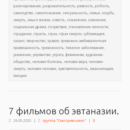
разочарование
,
разражительность
,
ревность
,
робость
,
самоедство
,
самопознание
,
сексуальность
,
семья
,
скорбь
,
смерть
,
смысл жизни
,
совесть
,
сожаления
,
сомнения
,
социальная драма
,
сочувствие
,
становление личности
,
страдание
,
страсть
,
страх
,
страх смерти
,
сублимация
,
талант
,
творчество
,
травля
,
тревожно-амбивалентная
привязанность
,
тревожность
,
тяжелое заболевание
,
унижение
,
упрямство
,
утрата
,
феминизм
,
художник-
общество
,
человек-болезнь
,
человек-вера
,
человек-
смерть
,
человек-человек
,
чувствительность
,
эмансипация
,
эмоции
7 фильмов об эвтаназии.
26.05.2025
|
группа "Смотрим кино"
|
0