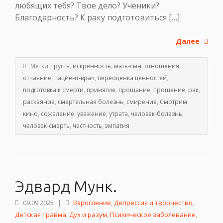
любящих тебя? Твое дело? Ученики?
Благодарность? К раку подготовиться […]
Далее
Метки:
грусть
,
искренность
,
мать-сын
,
отношения
,
отчаяние
,
пациент-врач
,
переоценка ценностей
,
подготовка к смерти
,
принятие
,
прощание
,
прощение
,
рак
,
раскаяние
,
смертельная болезнь
,
смирение
,
Смотрим
кино
,
сожаление
,
уважение
,
утрата
,
человек-болезнь
,
человек-смерть
,
честность
,
эмпатия
Эдвард Мунк.
09.09.2025
|
Взросление
,
Депрессия и творчество
,
Детская травма
,
Дух и разум
,
Психическое заболевание
,