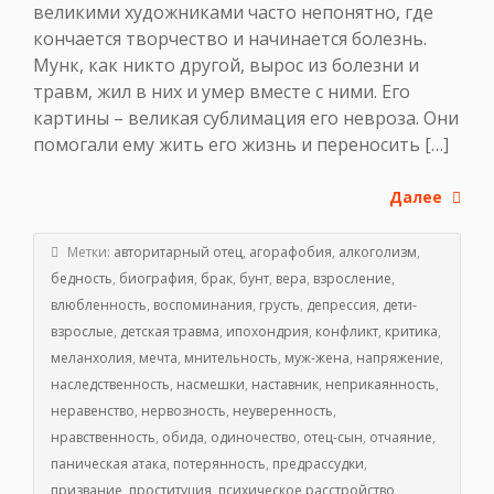
великими художниками часто непонятно, где
кончается творчество и начинается болезнь.
Мунк, как никто другой, вырос из болезни и
травм, жил в них и умер вместе с ними. Его
картины – великая сублимация его невроза. Они
помогали ему жить его жизнь и переносить […]
Далее
Метки:
авторитарный отец
,
агорафобия
,
алкоголизм
,
бедность
,
биография
,
брак
,
бунт
,
вера
,
взросление
,
влюбленность
,
воспоминания
,
грусть
,
депрессия
,
дети-
взрослые
,
детская травма
,
ипохондрия
,
конфликт
,
критика
,
меланхолия
,
мечта
,
мнительность
,
муж-жена
,
напряжение
,
наследственность
,
насмешки
,
наставник
,
неприкаянность
,
неравенство
,
нервозность
,
неуверенность
,
нравственность
,
обида
,
одиночество
,
отец-сын
,
отчаяние
,
паническая атака
,
потерянность
,
предрассудки
,
призвание
,
проституция
,
психическое расстройство
,