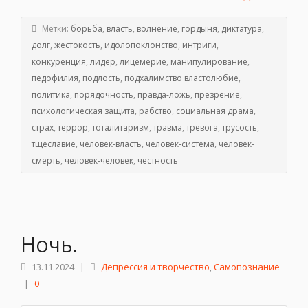
Метки:
борьба
,
власть
,
волнение
,
гордыня
,
диктатура
,
долг
,
жестокость
,
идолопоклонство
,
интриги
,
конкуренция
,
лидер
,
лицемерие
,
манипулирование
,
педофилия
,
подлость
,
подхалимство властолюбие
,
политика
,
порядочность
,
правда-ложь
,
презрение
,
психологическая защита
,
рабство
,
социальная драма
,
страх
,
террор
,
тоталитаризм
,
травма
,
тревога
,
трусость
,
тщеславие
,
человек-власть
,
человек-система
,
человек-
смерть
,
человек-человек
,
честность
Ночь.
13.11.2024
|
Депрессия и творчество
,
Самопознание
|
0