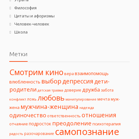
Философия
Цитаты и афоризмы
Человек-человек
Школа
Метки
Смотрим кино
взаимопомощь
вера
выбор
депрессия
дети-
влюбленность
родители
дружба
доверие
забота
детская травма
любовь
мечта
муж-
ложь
конфликт
манипулирование
мужчина-женщина
жена
надежда
отношения
одиночество
ответственность
преодоление
подросток
психотерапия
отчаяние
самопознание
разочарование
радость