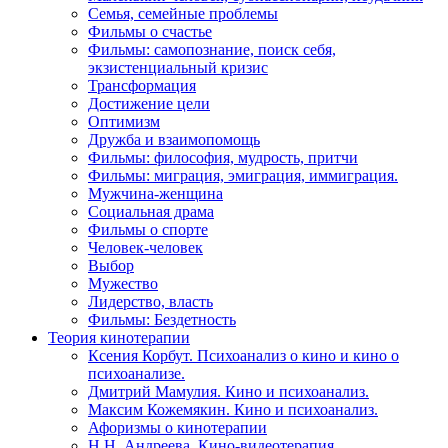
Семья, семейные проблемы
Фильмы о счастье
Фильмы: самопознание, поиск себя,
экзистенциальный кризис
Трансформация
Достижение цели
Оптимизм
Дружба и взаимопомощь
Фильмы: философия, мудрость, притчи
Фильмы: миграция, эмиграция, иммиграция.
Мужчина-женщина
Социальная драма
Фильмы о спорте
Человек-человек
Выбор
Мужество
Лидерство, власть
Фильмы: Бездетность
Теория кинотерапии
Ксения Корбут. Психоанализ о кино и кино о
психоанализе.
Дмитрий Мамулия. Кино и психоанализ.
Максим Кожемякин. Кино и психоанализ.
Афоризмы о кинотерапии
Н.Н. Андреева. Кино-видеотерапия.