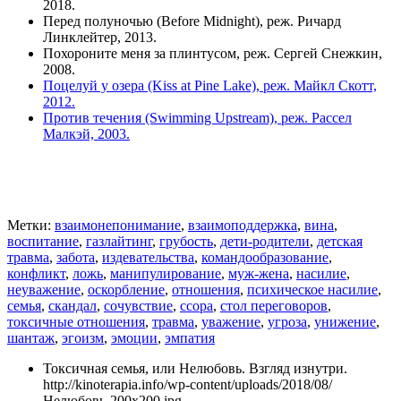
2018.
Перед полуночью (Before Midnight), реж. Ричард
Линклейтер, 2013.
Похороните меня за плинтусом, реж. Сергей Снежкин,
2008.
Поцелуй у озера (Kiss at Pine Lake), реж. Майкл Скотт,
2012.
Против течения (Swimming Upstream), реж. Рассел
Малкэй, 2003.
Метки:
взаимонепонимание
,
взаимоподдержка
,
вина
,
воспитание
,
газлайтинг
,
грубость
,
дети-родители
,
детская
травма
,
забота
,
издевательства
,
командообразование
,
конфликт
,
ложь
,
манипулирование
,
муж-жена
,
насилие
,
неуважение
,
оскорбление
,
отношения
,
психическое насилие
,
семья
,
скандал
,
сочувствие
,
ссора
,
стол переговоров
,
токсичные отношения
,
травма
,
уважение
,
угроза
,
унижение
,
шантаж
,
эгоизм
,
эмоции
,
эмпатия
Токсичная семья, или Нелюбовь. Взгляд изнутри.
http://kinoterapia.info/wp-content/uploads/2018/08/
Нелюбовь-200x200.jpg