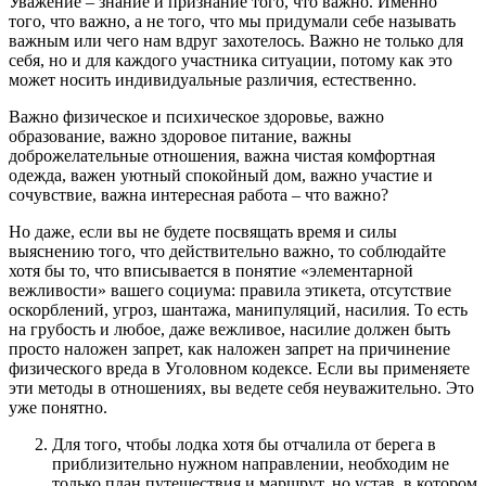
Уважение – знание и признание того, что важно. Именно
того, что важно, а не того, что мы придумали себе называть
важным или чего нам вдруг захотелось. Важно не только для
себя, но и для каждого участника ситуации, потому как это
может носить индивидуальные различия, естественно.
Важно физическое и психическое здоровье, важно
образование, важно здоровое питание, важны
доброжелательные отношения, важна чистая комфортная
одежда, важен уютный спокойный дом, важно участие и
сочувствие, важна интересная работа – что важно?
Но даже, если вы не будете посвящать время и силы
выяснению того, что действительно важно, то соблюдайте
хотя бы то, что вписывается в понятие «элементарной
вежливости» вашего социума: правила этикета, отсутствие
оскорблений, угроз, шантажа, манипуляций, насилия. То есть
на грубость и любое, даже вежливое, насилие должен быть
просто наложен запрет, как наложен запрет на причинение
физического вреда в Уголовном кодексе. Если вы применяете
эти методы в отношениях, вы ведете себя неуважительно. Это
уже понятно.
Для того, чтобы лодка хотя бы отчалила от берега в
приблизительно нужном направлении, необходим не
только план путешествия и маршрут, но устав, в котором