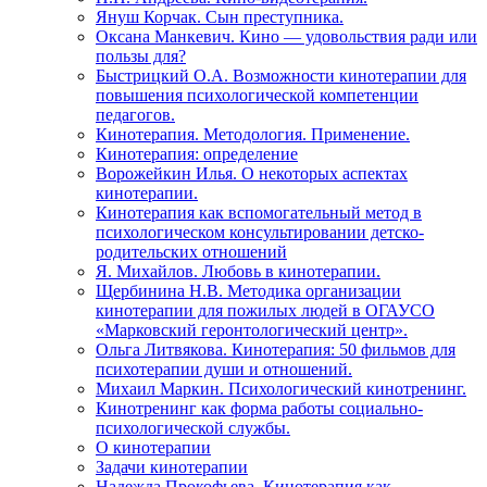
Януш Корчак. Сын преступника.
Оксана Манкевич. Кино — удовольствия ради или
пользы для?
Быстрицкий О.А. Возможности кинотерапии для
повышения психологической компетенции
педагогов.
Кинотерапия. Методология. Применение.
Кинотерапия: определение
Ворожейкин Илья. О некоторых аспектах
кинотерапии.
Кинотерапия как вспомогательный метод в
психологическом консультировании детско-
родительских отношений
Я. Михайлов. Любовь в кинотерапии.
Щербинина Н.В. Методика организации
кинотерапии для пожилых людей в ОГАУСО
«Марковский геронтологический центр».
Ольга Литвякова. Кинотерапия: 50 фильмов для
психотерапии души и отношений.
Михаил Маркин. Психологический кинотренинг.
Кинотренинг как форма работы социально-
психологической службы.
О кинотерапии
Задачи кинотерапии
Надежда Прокофьева. Кинотерапия как