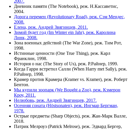
2007.
Дневник памяти (The Notebook), реж. Н.Кассаветис,
2004.
Дорога перемен (Revolutionary Road), реж. Сэм Мендес,
2008.
Елена, реж. Андрей Звягинцев, 2011.
Зимой будет год (Im Winter ein Jahr), реж. Каролина
Линк, 2008.
Зона военных действий (The War Zone), реж. Тим Рот,
1998.
Истинные ценности (One True Thing), реж. Карл
Франклин, 1998.
История о нас (The Story of Us), реж. Р.Райнер, 1999.
Когда Гарри встретил Салли (When Harry met Sally), реж.
Р.Райнер, 1998.
Крамер против Крамера (Kramer vs. Kramer), реж. Роберт
Бентон.
Мы купили зоопарк (We Bought a Zoo), реж. Кэмерон
Кроу, 2011.
Нелюбовь, реж. Андрей Звягинцев, 2017.
Осенняя соната (Höstsonaten), реж. Ингмар Бергман,
1978.
Острые предметы (Sharp Objects), реж. Жан-Марк Валле,
2018.
Патрик Мелроуз (Patrick Melrose), реж. Эдвард Бергер,