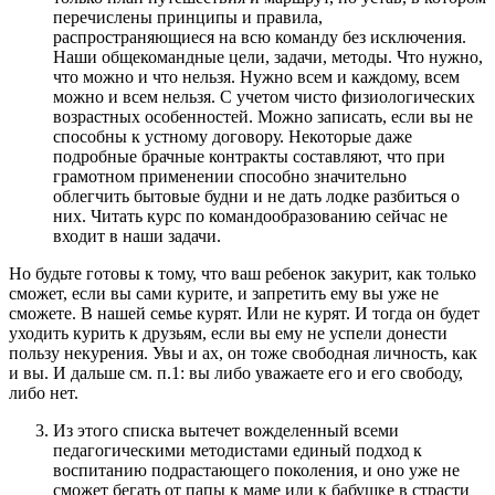
перечислены принципы и правила,
распространяющиеся на всю команду без исключения.
Наши общекомандные цели, задачи, методы. Что нужно,
что можно и что нельзя. Нужно всем и каждому, всем
можно и всем нельзя. С учетом чисто физиологических
возрастных особенностей. Можно записать, если вы не
способны к устному договору. Некоторые даже
подробные брачные контракты составляют, что при
грамотном применении способно значительно
облегчить бытовые будни и не дать лодке разбиться о
них. Читать курс по командообразованию сейчас не
входит в наши задачи.
Но будьте готовы к тому, что ваш ребенок закурит, как только
сможет, если вы сами курите, и запретить ему вы уже не
сможете. В нашей семье курят. Или не курят. И тогда он будет
уходить курить к друзьям, если вы ему не успели донести
пользу некурения. Увы и ах, он тоже свободная личность, как
и вы. И дальше см. п.1: вы либо уважаете его и его свободу,
либо нет.
Из этого списка вытечет вожделенный всеми
педагогическими методистами единый подход к
воспитанию подрастающего поколения, и оно уже не
сможет бегать от папы к маме или к бабушке в страсти