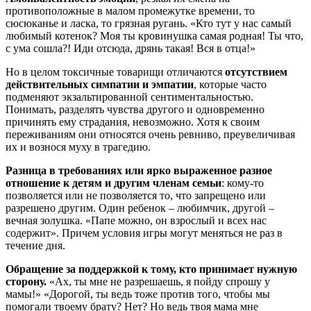
противоположные в малом промежутке времени, то
сюсюканье и ласка, то грязная ругань. «Кто тут у нас самый
любимый котенок? Моя ты кровинушка самая родная! Ты что,
с ума сошла?! Иди отсюда, дрянь такая! Вся в отца!»
Но в целом токсичные товарищи отличаются
отсутствием
действительных симпатии и эмпатии
, которые часто
подменяют экзальтированной сентиментальностью.
Понимать, разделять чувства другого и одновременно
причинять ему страдания, невозможно. Хотя к своим
переживаниям они относятся очень ревниво, преувеличивая
их и вознося муху в трагедию.
Разница в требованиях или ярко выраженное разное
отношение к детям и другим членам семьи
: кому-то
позволяется или не позволяется то, что запрещено или
разрешено другим. Один ребенок – любимчик, другой –
вечная золушка. «Папе можно, он взрослый и всех нас
содержит». Причем условия игры могут меняться не раз в
течение дня.
Обращение за поддержкой к тому, кто принимает нужную
сторону.
«Ах, ты мне не разрешаешь, я пойду спрошу у
мамы!» «Дорогой, ты ведь тоже против того, чтобы мы
помогали твоему брату? Нет? Но ведь твоя мама мне