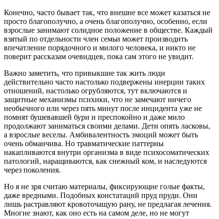
Конечно, часто бывает так, что внешне все может казаться не
просто благополучно, а очень благополучно, особенно, если
взрослые занимают солидное положение в обществе. Каждый
взятый по отдельности член семьи может производить
впечатление порядочного и милого человека, и никто не
поверит рассказам очевидцев, пока сам этого не увидит.
Важно заметить, что привыкшие так жить люди
действительно часто настолько подвержены инерции таких
отношений, настолько огрубляются, тут включаются и
защитные механизмы психики, что не замечают ничего
необычного или через пять минут после инцидента уже не
помнят бушевавшей бури и преспокойно и даже мило
продолжают заниматься своими делами. Дети опять ласковы,
а взрослые веселы. Амбивалентность эмоций может быть
очень обманчива. Но травматические паттерны
накапливаются внутри организма в виде психосоматических
патологий, наращиваются, как снежный ком, и наследуются
через поколения.
Но я не зря считаю материалы, фиксирующие голые факты,
даже вредными. Подобных констатаций пруд пруди. Они
лишь растравляют кровоточащую рану, не предлагая лечения.
Многие знают, как оно есть на самом деле, но не могут