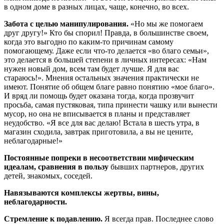
в одном доме в разных лицах, чаще, конечно, во всех.
Забота с целью манипулирования.
«Но мы же помогаем
друг другу!» Кто бы спорил! Правда, в большинстве своем,
когда это выгодно по каким-то причинам самому
помогающему. Даже если что-то делается «во благо семьи»,
это делается в большей степени в личных интересах: «Нам
нужен новый дом, всем там будет лучше. Я для вас
стараюсь!». Мнения остальных значения практически не
имеют. Понятие об общем благе равно понятию «мое благо».
И вряд ли помощь будет оказана тогда, когда прозвучит
просьба, самая пустяковая, типа принести чашку или вынести
мусор, но она не вписывается в планы и представляет
неудобство. «Я все для вас делаю! Встала в шесть утра, в
магазин сходила, завтрак приготовила, а вы не цените,
неблагодарные!»
Постоянные попреки в несоответствии мифическим
идеалам, сравнения в пользу
бывших партнеров, других
детей, знакомых, соседей.
Навязываются комплексы жертвы, вины,
неблагодарности.
Стремление к подавлению.
Я всегда прав. Последнее слово