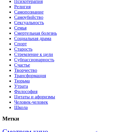
Психотерапия
Религия
Самопознание
Самоубийство
Сексуальность
Семья
Смертельная болезнь
Социальная драма
Спорт
Старость
Стремление к цели
Субпассионарность
Счастье
Творчество
Трансформация
Тюрьма
Утрата
Философия
Цитаты и афоризмы
Человек-человек
Школа
Метки
Смотрим кино