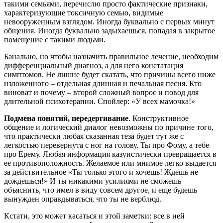
такими семьями, перечислю просто фактические признаки,
характеризующие токсичную семью, видимые
невооруженным взглядом. Иногда буквально с первых минут
общения. Иногда буквально задыхаешься, попадая в закрытое
помещение с такими людьми.
Банально, но чтобы назначить правильное лечение, необходим
дифференциальный диагноз, а для него констатация
симптомов. Не лишне будет скатать, что причины всего ниже
изложенного – отдельная длинная и печальная песня. Кто
виноват и почему – второй сложный вопрос и повод для
длительной психотерапии. Спойлер: «У всех мамочка!»
Подмена понятий, передергивание
. Конструктивное
общение и логический диалог невозможны по причине того,
что практически любая сказанная теза будет тут же с
легкостью перевернута с ног на голову. Ты про Фому, а тебе
про Ерему. Любая информация казуистически превращается в
ее противоположность. Желаемое или мнимое легко выдается
за действительное «Ты только этого и хочешь! Ждешь не
дождешься!» И ты никакими усилиями не сможешь
объяснить, что имел в виду совсем другое, и еще будешь
вынужден оправдываться, что ты не верблюд.
Кстати, это может касаться и этой заметки: все в ней