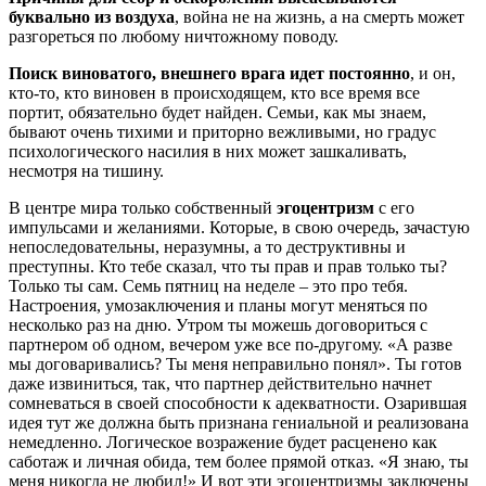
буквально из воздуха
, война не на жизнь, а на смерть может
разгореться по любому ничтожному поводу.
Поиск виноватого, внешнего врага идет постоянно
, и он,
кто-то, кто виновен в происходящем, кто все время все
портит, обязательно будет найден. Семьи, как мы знаем,
бывают очень тихими и приторно вежливыми, но градус
психологического насилия в них может зашкаливать,
несмотря на тишину.
В центре мира только собственный
эгоцентризм
с его
импульсами и желаниями. Которые, в свою очередь, зачастую
непоследовательны, неразумны, а то деструктивны и
преступны. Кто тебе сказал, что ты прав и прав только ты?
Только ты сам. Семь пятниц на неделе – это про тебя.
Настроения, умозаключения и планы могут меняться по
несколько раз на дню. Утром ты можешь договориться с
партнером об одном, вечером уже все по-другому. «А разве
мы договаривались? Ты меня неправильно понял». Ты готов
даже извиниться, так, что партнер действительно начнет
сомневаться в своей способности к адекватности. Озарившая
идея тут же должна быть признана гениальной и реализована
немедленно. Логическое возражение будет расценено как
саботаж и личная обида, тем более прямой отказ. «Я знаю, ты
меня никогда не любил!» И вот эти эгоцентризмы заключены