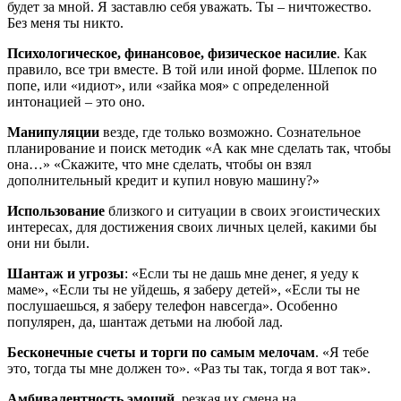
будет за мной. Я заставлю себя уважать. Ты – ничтожество.
Без меня ты никто.
Психологическое, финансовое, физическое насилие
. Как
правило, все три вместе. В той или иной форме. Шлепок по
попе, или «идиот», или «зайка моя» с определенной
интонацией – это оно.
Манипуляции
везде, где только возможно. Сознательное
планирование и поиск методик «А как мне сделать так, чтобы
она…» «Скажите, что мне сделать, чтобы он взял
дополнительный кредит и купил новую машину?»
Использование
близкого и ситуации в своих эгоистических
интересах, для достижения своих личных целей, какими бы
они ни были.
Шантаж и угрозы
: «Если ты не дашь мне денег, я уеду к
маме», «Если ты не уйдешь, я заберу детей», «Если ты не
послушаешься, я заберу телефон навсегда». Особенно
популярен, да, шантаж детьми на любой лад.
Бесконечные счеты и торги по самым мелочам
. «Я тебе
это, тогда ты мне должен то». «Раз ты так, тогда я вот так».
Амбивалентность эмоций
, резкая их смена на