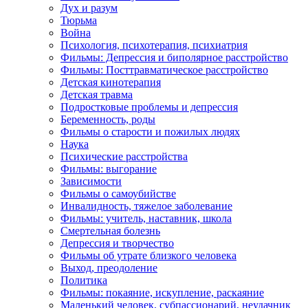
Дух и разум
Тюрьма
Война
Психология, психотерапия, психиатрия
Фильмы: Депрессия и биполярное расстройство
Фильмы: Посттравматическое расстройство
Детская кинотерапия
Детская травма
Подростковые проблемы и депрессия
Беременность, роды
Фильмы о старости и пожилых людях
Наука
Психические расстройства
Фильмы: выгорание
Зависимости
Фильмы о самоубийстве
Инвалидность, тяжелое заболевание
Фильмы: учитель, наставник, школа
Смертельная болезнь
Депрессия и творчество
Фильмы об утрате близкого человека
Выход, преодоление
Политика
Фильмы: покаяние, искупление, раскаяние
Маленький человек, субпассионарий, неудачник