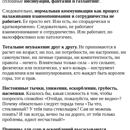
сплошные
инсинуации, фантазии и газлайтинг
.
Следовательно,
нормальная коммуникация как процесс
налаживания взаимопонимания и сотрудничества не
работает.
Ее просто нет. Или есть, но спорадически и
кратковременно. Следовательно, не работают
взаимопонимание и сотрудничество. Или работают, но
малоэффективно или патологично.
Тотальное неуважение друг к другу.
Не принимаются в
расчет ни возраст, ни пол, ни потребности, ни настроение, ни
самочувствие, ни личные границы, ни компетентность, ни
правота – ничего. Влиятельна только сила – кто сильнее,
физически или психически, у кого козырь – инструмент
подавления или манипулирования, кто жаждет быть королем
горы, тот и прав.
Постоянные тычки, унижения, оскорбления, грубость,
насмешки
. Казалось бы, какая сложность в том, чтобы
попросить спокойно «Отойди, пожалуйста, мне не видно»?
Почему обязательно следует тирада типа «Ты что,
стеклянный? У тебя папа стекольщик? Сам не можешь
понять? И так всегда, вечно ты на дороге, от тебя только
проблемы, идиот несчастный!»
Причины для ссор и оскорблений высасываются