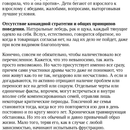
говорила, что и она против». Дети бегают от взрослого к
взрослому с ябедами, жалобами, вопросами, выторговывая
лучшие условия.
Отсутствие командной стратегии и общих принципов
поведения.
Натуральные лебедь, рак и щука, каждый тянущие
одеяло на себя. Вслух, естественно, говорится обратное, но
когда в товарищах согласья нет, на лад их дело не пойдет, даже
при всем видимом благополучии.
Конечно, совсем не обязательно, чтобы наличествовало все
перечисленное. Кажется, что это невыносимо, так жить
просто невозможно. Но часто присутствует именно все сразу,
причем сами участники драмы часто даже не понимают, что
они живут как-то не так, нездорово или несчастливо. А если и
догадываются, то активно отрицают наличие проблем или
переносят все на детей или социум. Отдельные черты или
единичные факты, впрочем, могут встречаться и внутри
вполне себе компенсированных семей, отравляя лишь
некоторые критические периоды. Токсичной же семья
становится тогда, когда все это повторяется изо дня в день
постоянно и по кругу много лет. Хроническая травмирующая
обстановка. Но это их обычный и давно привычный образ
жизни. Мало того, теряя его, как в случае с любой
зависимостью, начинают испытывать фрустрацию.