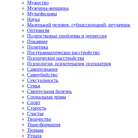
Мужество
Мужчина-женщина
Мультфильмы
Наука
Маленький человек, субпассионарий, неудачник
Оптимизм
Подростковые проблемы и депрессия
Покаяние
Политика
Посттравматическое расстройство
Психические расстройства
Психология, психотерапия, психиатрия
Самопознание
Самоубийство
Сексуальность
Семья
Смертельная болезнь
Социальная драма
Спорт
Старость
Счастье
Творчество
Трансформация
Тюрьма
Утрата