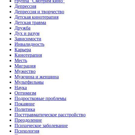
группа "Смотрим кино"
Депрессия
Депрессия и творчество
Детская кинотерапия
Детская травма
Дружба
Дух и разум
Зависимости
Инвалидность
Карьера
Кинотерапия
Месть
Миграция
Мужество
Мужчина и женщина
Мультфильмы
Наука
Оптимизм
Подростковые проблемы
Покаяние
Политика
Посттравматическое расстройство
Преодоление
Психическое заболевание
Психология