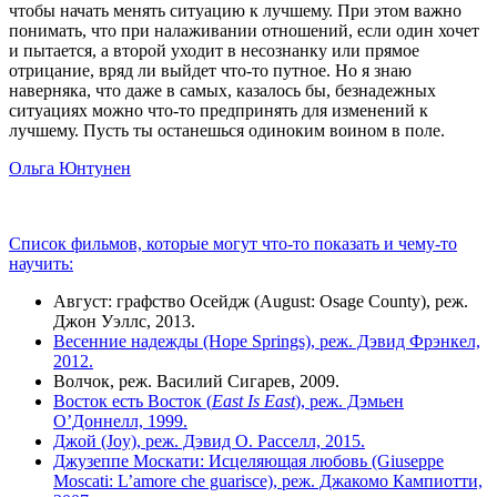
чтобы начать менять ситуацию к лучшему. При этом важно
понимать, что при налаживании отношений, если один хочет
и пытается, а второй уходит в несознанку или прямое
отрицание, вряд ли выйдет что-то путное. Но я знаю
наверняка, что даже в самых, казалось бы, безнадежных
ситуациях можно что-то предпринять для изменений к
лучшему. Пусть ты останешься одиноким воином в поле.
Ольга Юнтунен
Список фильмов, которые могут что-то показать и чему-то
научить:
Август: графство Осейдж (August: Osage County), реж.
Джон Уэллс, 2013.
Весенние надежды (Hope Springs), реж. Дэвид Фрэнкел,
2012.
Волчок, реж. Василий Сигарев, 2009.
Восток есть Восток (
East
Is
East
), реж. Дэмьен
О’Доннелл, 1999.
Джой (Joy), реж. Дэвид О. Расселл, 2015.
Джузеппе Москати: Исцеляющая любовь (Giuseppe
Moscati: L’amore che guarisce), реж. Джакомо Кампиотти,