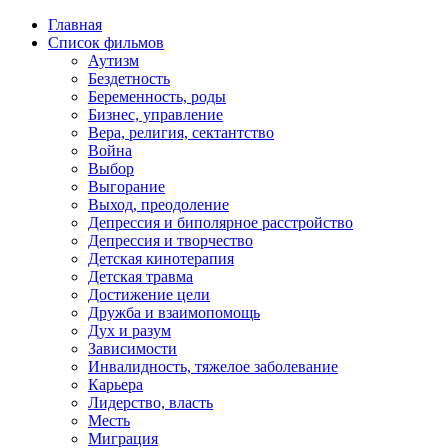
Главная
Список фильмов
Аутизм
Бездетность
Беременность, роды
Бизнес, управление
Вера, религия, сектантство
Война
Выбор
Выгорание
Выход, преодоление
Депрессия и биполярное расстройство
Депрессия и творчество
Детская кинотерапия
Детская травма
Достижение цели
Дружба и взаимопомощь
Дух и разум
Зависимости
Инвалидность, тяжелое заболевание
Карьера
Лидерство, власть
Месть
Миграция