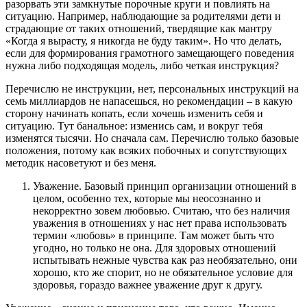
разорвать эти замкнутые порочные круги и повлиять на
ситуацию. Например, наблюдающие за родителями дети и
страдающие от таких отношений, твердящие как мантру
«Когда я вырасту, я никогда не буду таким». Но что делать,
если для формирования грамотного замещающего поведения
нужна либо подходящая модель, либо четкая инструкция?
Перечислю не инструкции, нет, персональных инструкций на
семь миллиардов не напасешься, но рекомендации – в какую
сторону начинать копать, если хочешь изменить себя и
ситуацию. Тут банальное: изменись сам, и вокруг тебя
изменятся тысячи. Но сначала сам. Перечислю только базовые
положения, потому как всяких побочных и сопутствующих
методик насоветуют и без меня.
Уважение. Базовый принцип организации отношений в
целом, особенно тех, которые мы неосознанно и
некорректно зовем любовью. Считаю, что без наличия
уважения в отношениях у нас нет права использовать
термин «любовь» в принципе. Там может быть что
угодно, но только не она. Для здоровых отношений
испытывать нежные чувства как раз необязательно, они
хорошо, кто же спорит, но не обязательное условие для
здоровья, гораздо важнее уважение друг к другу.