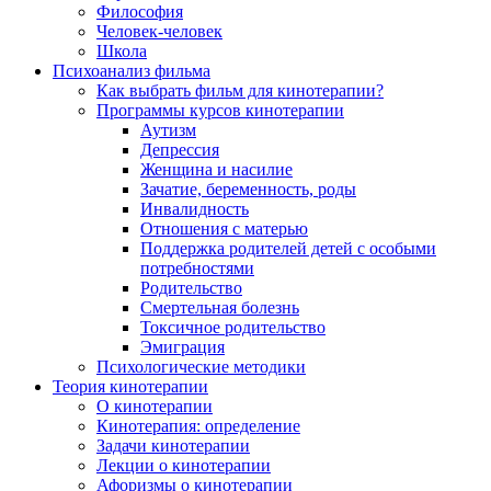
Философия
Человек-человек
Школа
Психоанализ фильма
Как выбрать фильм для кинотерапии?
Программы курсов кинотерапии
Аутизм
Депрессия
Женщина и насилие
Зачатие, беременность, роды
Инвалидность
Отношения с матерью
Поддержка родителей детей с особыми
потребностями
Родительство
Смертельная болезнь
Токсичное родительство
Эмиграция
Психологические методики
Теория кинотерапии
О кинотерапии
Кинотерапия: определение
Задачи кинотерапии
Лекции о кинотерапии
Афоризмы о кинотерапии