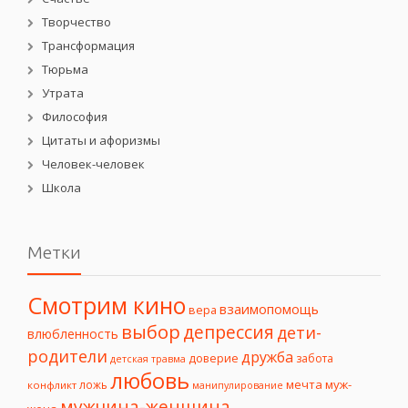
Творчество
Трансформация
Тюрьма
Утрата
Философия
Цитаты и афоризмы
Человек-человек
Школа
Метки
Смотрим кино
взаимопомощь
вера
выбор
депрессия
дети-
влюбленность
родители
дружба
доверие
забота
детская травма
любовь
мечта
муж-
ложь
конфликт
манипулирование
мужчина-женщина