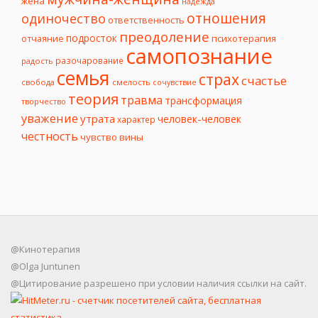
жена
надежда
отношения
одиночество
ответственность
преодоление
подросток
психотерапия
отчаяние
самопознание
разочарование
радость
семья
страх
счастье
свобода
смелость
сочувствие
теория
травма
трансформация
творчество
уважение
утрата
человек-человек
характер
честность
чувство вины
@Кинотерапия
@Olga Juntunen
@Цитирование разрешено при условии наличия ссылки на сайт.