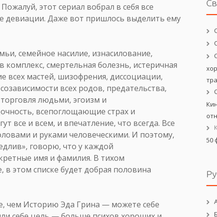
С
Пожалуй, этот сериал вобрал в себя все
е девиации. Даже вот пришлось выделить ему
мьи, семейное насилие, изнасилование,
в комплекс, смертельная болезнь, истеричная
хо
 всех мастей, шизофрения, диссоциации,
тр
 созависимости всех родов, предательства,
 торговля людьми, эгоизм и
Кин
дочность, всепоглощающие страх и
от
т все и всем, и впечатление, что всегда. Все
оловами и руками человеческими. И поэтому,
50 
едлив», говорю, что у каждой
кретные имя и фамилия. В тихом
 в этом списке будет добрая половина
Ру
е, чем Историю Эда Грина — можете себе
или себе цель — больше психов хороших и