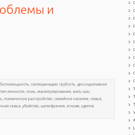
роблемы и
беспомощность
,
галлюцинации
,
грубость
,
диссоциативное
тип личности
,
ложь
,
манипулирование
,
мать-сын
,
ть
,
психическое расстройство
,
семейное насилие
,
семья
,
ичная семья
,
убийство
,
шизофрения
,
эгоизм
,
эдипов