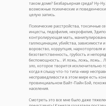
таком доме? Безбарьерная среда? Ну-Ну. 
возможные психические и поведенчески
целую запись.
Психические расстройства, токсичные се
инцесты, педофилия, некрофилия, Эдипо
контролирующая мать, манипулирование
галлюцинации, убийства, зависимости и
воровство, коррупция, наркоторговля и
безответственность, грубость и непоря
беспомощность… И ложь, ложь, ложь… Лгу
зло, которое творится исключительно г
когда я слышу что-то типа «мир несправ
несправедливости в этом мире есть кон
провинциальном Вайт-Пайн Бэй, похоже,
населения.
Смотреть это все мне было даже тяжеле
представить! Кажется создатели постав