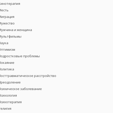
Кинотерапия
Месть
Миграция
Мужество
Мужчина и женщина
Мультфильмы
Наука
Оптимизм
Подростковые проблемы
Покаяние
Политика
Посттравматическое расстройство
Преодоление
Психическое заболевание
Психология
Психотерапия
Религия