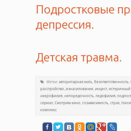
Подростковые п
депрессия.
Детская травма.
Метки:
авторитарная мать
,
безответственность
,
расстройство
,
изнасилование
,
инцест
,
истеричный 
некрофилия
,
непорядочность
,
педофилия
,
подлос
сериал
,
Смотрим кино
,
созависимость
,
страх
,
токс
комплекс