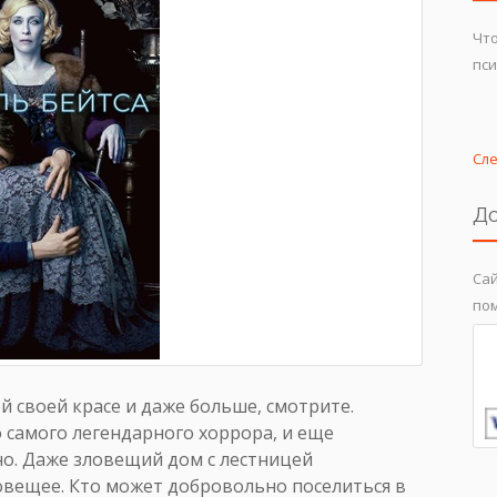
Что
пси
Сл
До
Сай
пом
ей своей красе и даже больше, смотрите.
о самого легендарного хоррора, и еще
но. Даже зловещий дом с лестницей
ловещее. Кто может добровольно поселиться в