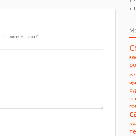
М
ные поля помечены
*
С
вл
ро
кон
му
од
от
пс
с
сме
т