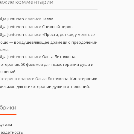
вежие комментарии
Olga Juntunen
к записи
Талли.
Olga Juntunen
к записи
Снежный пирог.
Olga Juntunen
к записи
«Прости, детка», у меня все
рошо — воодушевляющее драмеди о преодолении
авмы.
Olga Juntunen
к записи
Ольга Литвякова.
отерапия: 50 фильмов для психотерапии души и
ношений.
Катерина
к записи
Ольга Литвякова. Кинотерапия:
фильмов для психотерапии души и отношений.
брики
Аутизм
Бездетность