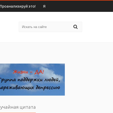
Проанализируй это!
Я
учайная цитата