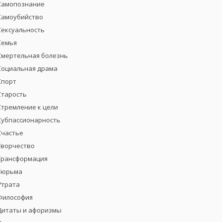
Самопознание
Самоубийство
Сексуальность
Семья
Смертельная болезнь
Социальная драма
Спорт
Старость
Стремление к цели
Субпассионарность
Счастье
Творчество
Трансформация
Тюрьма
Утрата
Философия
Цитаты и афоризмы