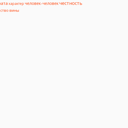
честность
рата
человек-человек
характер
вство вины