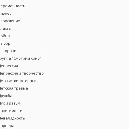
Беременность
Бизнес
Взросление
Власть
Война
Выбор
Выгорание
группа "Смотрим кино"
Депрессия
Депрессия и творчество
Детская кинотерапия
Детская травма
Дружба
Дух и разум
Зависимости
Инвалидность
Карьера