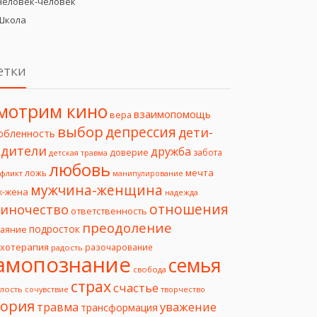
Человек-человек
Школа
етки
мотрим кино
взаимопомощь
вера
выбор
депрессия
дети-
юбленность
дители
дружба
доверие
забота
детская травма
любовь
мечта
ложь
фликт
манипулирование
мужчина-женщина
ж-жена
надежда
отношения
иночество
ответственность
преодоление
подросток
чаяние
ихотерапия
разочарование
радость
амопознание
семья
свобода
страх
счастье
лость
творчество
сочувствие
еория
уважение
травма
трансформация