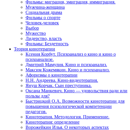
Фильмы: миграция, эмиграция, иммиграция.
Мужчина-женщина
Социальная драма
Фильмы о спорте
Человек-человек
Выбор
Мужество
Лидерство, власть
Фильмы: Бездетность
Теория кинотерапии
Ксения Корбут. Психоанализ о кино и кино о
психоанализе.
Дмитрий Мамулия. Кино и психоанализ.
Максим Кожемякин. Кино и психоанализ.
Афоризмы о кинотерапии
Н.Н. Андреева. Кино-видеотерапия.
Януш Корчак. Сын преступника.
Оксана Манкевич. Кино — удовольствия ради или
пользы для?
Быстрицкий О.А. Возможности кинотерапии для
повышения психологической компетенции
педагогов.
Кинотерапия. Методология. Применение.
Кинотерапия: определение
Ворожейкин Илья. О некоторых аспектах