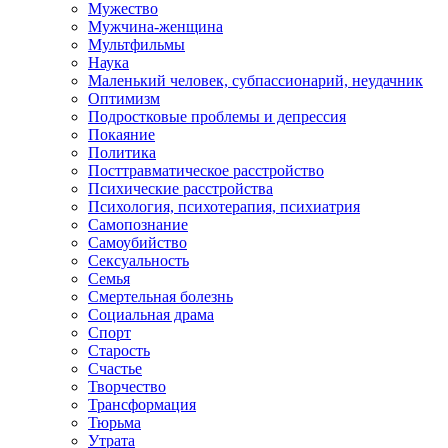
Мужество
Мужчина-женщина
Мультфильмы
Наука
Маленький человек, субпассионарий, неудачник
Оптимизм
Подростковые проблемы и депрессия
Покаяние
Политика
Посттравматическое расстройство
Психические расстройства
Психология, психотерапия, психиатрия
Самопознание
Самоубийство
Сексуальность
Семья
Смертельная болезнь
Социальная драма
Спорт
Старость
Счастье
Творчество
Трансформация
Тюрьма
Утрата