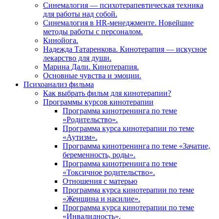
Синемалогия — психотерапевтическая техника
для работы над собой.
Синемалогия в HR-менеджменте. Новейшие
методы работы с персоналом.
Кинойога.
Надежда Татаренкова. Кинотерапия — искусное
лекарство для души.
Марина Дали. Кинотерапия.
Основные чувства и эмоции.
Психоанализ фильма
Как выбрать фильм для кинотерапии?
Программы курсов кинотерапии
Программа кинотренинга по теме
«Родительство».
Программа курса кинотерапии по теме
«Аутизм».
Программа кинотренинга по теме «Зачатие,
беременность, роды».
Программа кинотренинга по теме
«Токсичное родительство».
Отношения с матерью
Программа курса кинотерапии по теме
«Женщина и насилие».
Программа курса кинотерапии по теме
«Инвалидность».