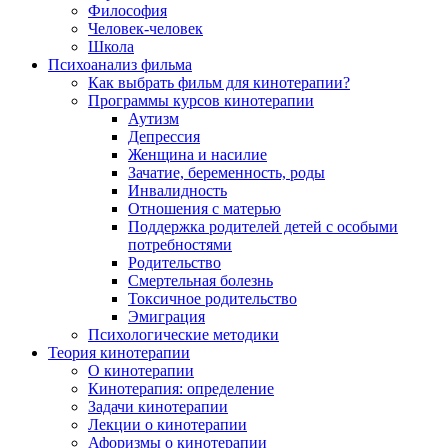
Философия
Человек-человек
Школа
Психоанализ фильма
Как выбрать фильм для кинотерапии?
Программы курсов кинотерапии
Аутизм
Депрессия
Женщина и насилие
Зачатие, беременность, роды
Инвалидность
Отношения с матерью
Поддержка родителей детей с особыми
потребностями
Родительство
Смертельная болезнь
Токсичное родительство
Эмиграция
Психологические методики
Теория кинотерапии
О кинотерапии
Кинотерапия: определение
Задачи кинотерапии
Лекции о кинотерапии
Афоризмы о кинотерапии