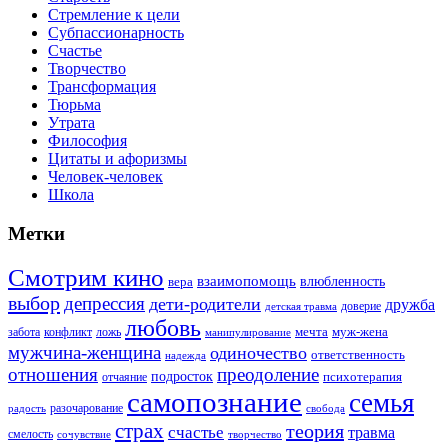
Стремление к цели
Субпассионарность
Счастье
Творчество
Трансформация
Тюрьма
Утрата
Философия
Цитаты и афоризмы
Человек-человек
Школа
Метки
Смотрим кино
взаимопомощь
влюбленность
вера
выбор
депрессия
дети-родители
дружба
доверие
детская травма
любовь
мечта
муж-жена
забота
ложь
конфликт
манипулирование
мужчина-женщина
одиночество
ответственность
надежда
отношения
преодоление
подросток
психотерапия
отчаяние
самопознание
семья
разочарование
радость
свобода
страх
теория
счастье
травма
смелость
творчество
сочувствие