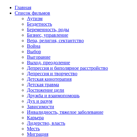
Главная
Список фильмов
Аутизм
Бездетность
Беременность, роды
Бизнес, управление
Вера, религия, сектантство
Война
Выбор
Выгорание
Выход, преодоление
Депрессия и биполярное расстройство
Депрессия и творчество
Детская кинотерапия
Детская травма
Достижение цели
Дружба и взаимопомощь
Дух и разум
Зависимости
Инвалидность, тяжелое заболевание
Карьера
Лидерство, власть
Месть
Миграция