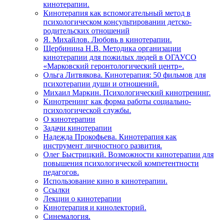
кинотерапии.
Кинотерапия как вспомогательный метод в
психологическом консультировании детско-
родительских отношений
Я. Михайлов. Любовь в кинотерапии.
Щербинина Н.В. Методика организации
кинотерапии для пожилых людей в ОГАУСО
«Марковский геронтологический центр».
Ольга Литвякова. Кинотерапия: 50 фильмов для
психотерапии души и отношений.
Михаил Маркин. Психологический кинотренинг.
Кинотренинг как форма работы социально-
психологической службы.
О кинотерапии
Задачи кинотерапии
Надежда Прокофьева. Кинотерапия как
инструмент личностного развития.
Олег Быстрицкий. Возможности кинотерапии для
повышения психологической компетентности
педагогов.
Использование кино в кинотерапии.
Ссылки
Лекции о кинотерапии
Кинотерапия и кинолекторий.
Синемалогия.