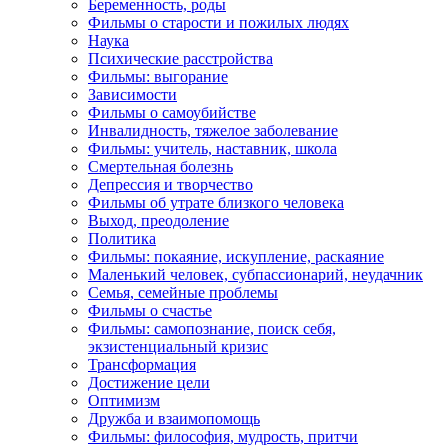
Беременность, роды
Фильмы о старости и пожилых людях
Наука
Психические расстройства
Фильмы: выгорание
Зависимости
Фильмы о самоубийстве
Инвалидность, тяжелое заболевание
Фильмы: учитель, наставник, школа
Смертельная болезнь
Депрессия и творчество
Фильмы об утрате близкого человека
Выход, преодоление
Политика
Фильмы: покаяние, искупление, раскаяние
Маленький человек, субпассионарий, неудачник
Семья, семейные проблемы
Фильмы о счастье
Фильмы: самопознание, поиск себя,
экзистенциальный кризис
Трансформация
Достижение цели
Оптимизм
Дружба и взаимопомощь
Фильмы: философия, мудрость, притчи