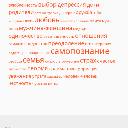
выбор
депрессия
дети-
влюбленность
родители
дружба
доверие
забота
детская травма
любовь
мечта
муж-
ложь
конфликт
манипулирование
мужчина-женщина
жена
надежда
отношения
одиночество
ответственность
преодоление
подросток
психотерапия
отчаяние
самопознание
разочарование
радость
семья
страх
счастье
свобода
смелость
сочувствие
теория
травма
трансформация
творчество
уважение
утрата
человек-человек
характер
честность
чувство вины