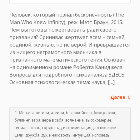
Человек, который познал бесконечность (The
Man Who Knew Infinity), реж. Мэтт Браун, 2015.
Чем вы готовы пожертвовать ради своего
призвания? Сринивас жертвует всем – семьей,
родиной, жизнью, но не верой. И превращается
из нищего неграмотного мальчика в
признанного математического гения. Основан
на одноименном романе Роберта Каниджела.
Вопросы для подробного психоанализа ЗДЕСЬ
Основная психологическая тема: наука, […]
Далее
Метки:
аскетизм
,
атеизм
,
беспокойство
,
биография
,
буллинг
,
вера
,
вера в себя
,
волнение
,
высокомерие
,
гениальность
,
гордость
,
дискриминация
,
достижение
цели
,
дружба
,
дух
,
инаковость
,
интуиция
,
исповедь
,