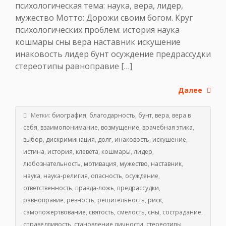
психологическая тема: наука, вера, лидер,
мужество Мотто: Дорожи своим богом. Круг
психологических проблем: история наука
кошмары сны вера наставник искушение
инаковость лидер бунт осуждение предрассудки
стереотипы равноправие […]
Далее
Метки:
биография
,
благодарность
,
бунт
,
вера
,
вера в
себя
,
взаимопонимание
,
возмущение
,
врачебная этика
,
выбор
,
дискриминация
,
долг
,
инаковость
,
искушение
,
истина
,
история
,
клевета
,
кошмары
,
лидер
,
любознательность
,
мотивация
,
мужество
,
наставник
,
наука
,
наука-религия
,
опасность
,
осуждение
,
ответственность
,
правда-ложь
,
предрассудки
,
равноправие
,
ревность
,
решительность
,
риск
,
самопожертвование
,
святость
,
смелость
,
сны
,
сострадание
,
справедливость
,
становление личности
,
стереотипы
,