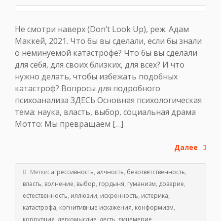
Не смотри наверх (Don’t Look Up), реж. Адам
Маккей, 2021. Что бы вы сделали, если бы знали
о неминуемой катастрофе? Что бы вы сделали
для себя, для своих близких, для всех? И что
нужно делать, чтобы избежать подобных
катастроф? Вопросы для подробного
психоанализа ЗДЕСЬ Основная психологическая
тема: наука, власть, выбор, социальная драма
Мотто: Мы превращаем […]
Далее
Метки:
агрессивность
,
алчность
,
безответственность
,
власть
,
волнение
,
выбор
,
гордыня
,
гуманизм
,
доверие
,
естественность
,
иллюзии
,
искренность
,
истерика
,
катастрофа
,
когнитивные искажения
,
конформизм
,
коррупция
,
легкомыслие
,
лесть
,
лицемерие
,