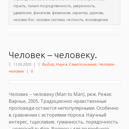
страсть
,
талант-посредственность
,
уверенность
,
удивление
,
фанатизм
,
феминизм
,
характер
,
церковь
,
человек-бог
,
человек-система
,
честность
,
ясновидение
Человек – человеку.
11.03.2020
|
Выбор
,
Наука
,
Самопознание
,
Человек-
человек
|
0
Человек – человеку (Man to Man), реж. Режис
Варнье, 2005. Традиционно нравственные
проповеди остаются непопулярными. Особенно
в сравнении с историями порока. Научный
интерес, тщеславие, гуманность, порядочность
– нелегкий выбор. Вопросы для подробного