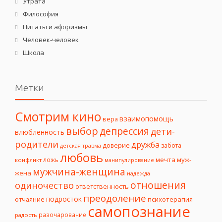
Утрата
Философия
Цитаты и афоризмы
Человек-человек
Школа
Метки
Смотрим кино
взаимопомощь
вера
выбор
депрессия
дети-
влюбленность
родители
дружба
доверие
забота
детская травма
любовь
мечта
муж-
ложь
конфликт
манипулирование
мужчина-женщина
жена
надежда
отношения
одиночество
ответственность
преодоление
подросток
психотерапия
отчаяние
самопознание
разочарование
радость