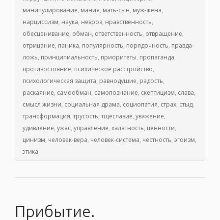
манипулирование
,
мания
,
мать-сын
,
муж-жена
,
нарциссизм
,
наука
,
невроз
,
нравственность
,
обесценивание
,
обман
,
ответственность
,
отвращение
,
отрицание
,
паника
,
популярность
,
порядочность
,
правда-
ложь
,
принципиальность
,
приоритеты
,
пропаганда
,
противостояние
,
психическое расстройство
,
психологическая защита
,
равнодушие
,
радость
,
раскаяние
,
самообман
,
самопознание
,
скептицизм
,
слава
,
смысл жизни
,
социальная драма
,
социопатия
,
страх
,
стыд
,
трансформация
,
трусость
,
тщеславие
,
уважение
,
удивление
,
ужас
,
управление
,
халатность
,
ценности
,
цинизм
,
человек-вера
,
человек-система
,
честность
,
эгоизм
,
этика
Прибытие.