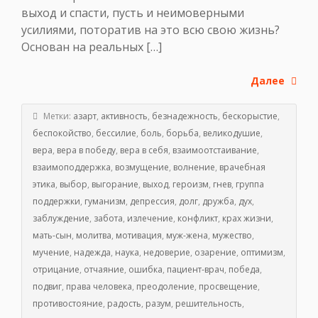
выход и спасти, пусть и неимоверными
усилиями, поторатив на это всю свою жизнь?
Основан на реальных […]
Далее
Метки:
азарт
,
активность
,
безнадежность
,
бескорыстие
,
беспокойство
,
бессилие
,
боль
,
борьба
,
великодушие
,
вера
,
вера в победу
,
вера в себя
,
взаимоотстаивание
,
взаимоподдержка
,
возмущение
,
волнение
,
врачебная
этика
,
выбор
,
выгорание
,
выход
,
героизм
,
гнев
,
группа
поддержки
,
гуманизм
,
депрессия
,
долг
,
дружба
,
дух
,
заблуждение
,
забота
,
излечение
,
конфликт
,
крах жизни
,
мать-сын
,
молитва
,
мотивация
,
муж-жена
,
мужество
,
мучение
,
надежда
,
наука
,
недоверие
,
озарение
,
оптимизм
,
отрицание
,
отчаяние
,
ошибка
,
пациент-врач
,
победа
,
подвиг
,
права человека
,
преодоление
,
просвещение
,
противостояние
,
радость
,
разум
,
решительность
,