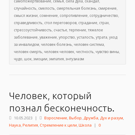
самопожертвование
,
семья
,
сила духа
,
скандал
,
случайность
,
смелость
,
смертельная болезнь
,
смирение
,
смысл жизни
,
сомнение
,
сопротивление
,
сотрудничество
,
справедливость
,
стол переговоров
,
страдание
,
страх
,
стрессоустойчивость
,
счастье
,
терпение
,
тяжелое
заболевание
,
уважение
,
упорство
,
усталость
,
утрата
,
уход
за инвалидом
,
человек-болезнь
,
человек-система
,
человек-смерть
,
человек-человек
,
честность
,
чувство вины
,
чудо
,
шок
,
эмоции
,
эмпатия
,
энтузиазм
Человек, который
познал бесконечность.
10.05.2023
|
Взросление
,
Выбор
,
Дружба
,
Дух и разум
,
Наука
,
Религия
,
Стремление к цели
,
Школа
|
0