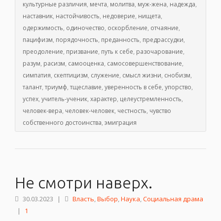
культурные различия
,
мечта
,
молитва
,
муж-жена
,
надежда
,
наставник
,
настойчивость
,
недоверие
,
нищета
,
одержимость
,
одиночество
,
оскорбление
,
отчаяние
,
пацифизм
,
порядочность
,
преданность
,
предрассудки
,
преодоление
,
призвание
,
путь к себе
,
разочарование
,
разум
,
расизм
,
самооценка
,
самосовершенствование
,
симпатия
,
скептицизм
,
служение
,
смысл жизни
,
снобизм
,
талант
,
триумф
,
тщеславие
,
уверенность в себе
,
упорство
,
успех
,
учитель-ученик
,
характер
,
целеустремленность
,
человек-вера
,
человек-человек
,
честность
,
чувство
собственного достоинства
,
эмиграция
Не смотри наверх.
30.03.2023
|
Власть
,
Выбор
,
Наука
,
Социальная драма
|
1