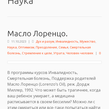
Наука
Масло Лоренцо.
11.10.2023
|
Дух и разум
,
Инвалидность
,
Мужество
,
Наука
,
Оптимизм
,
Преодоление
,
Семья
,
Смертельная
болезнь
,
Стремление к цели
,
Утрата
,
Человек-человек
|
0
В программы курсов Инвалидность,
Смертельная болезнь, Поддержка родителей
Масло Лоренцо (Lorenzo’s Oil), реж. Дордж
Миллер, 1992. Что может быть трагичнее, когда
ваш ребенок умирает, а медицина
расписывается в своем бессилии? Можно ли с
этим смириться или все-таки попытаться найти