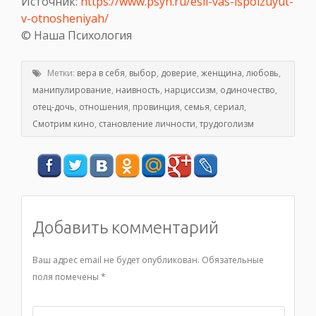
Источник:
https://www.psyh.ru/esli-vas-ispolzuyut-
v-otnosheniyah/
© Наша Психология
Метки:
вера в себя
,
выбор
,
доверие
,
женщина
,
любовь
,
манипулирование
,
наивность
,
нарциссизм
,
одиночество
,
отец-дочь
,
отношения
,
провинция
,
семья
,
сериал
,
Смотрим кино
,
становление личности
,
трудоголизм
Добавить комментарий
Ваш адрес email не будет опубликован.
Обязательные
поля помечены
*