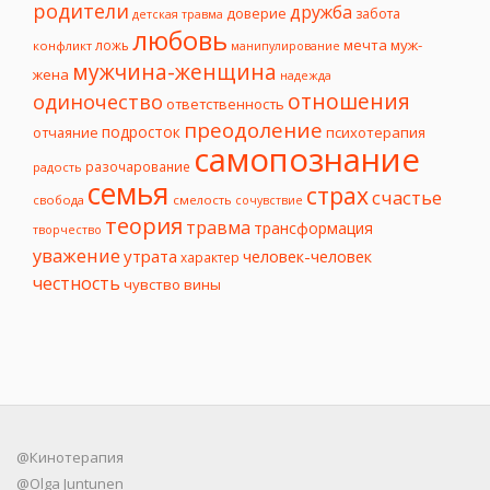
родители
дружба
доверие
забота
детская травма
любовь
мечта
муж-
ложь
конфликт
манипулирование
мужчина-женщина
жена
надежда
отношения
одиночество
ответственность
преодоление
подросток
психотерапия
отчаяние
самопознание
разочарование
радость
семья
страх
счастье
свобода
смелость
сочувствие
теория
травма
трансформация
творчество
уважение
утрата
человек-человек
характер
честность
чувство вины
@Кинотерапия
@Olga Juntunen