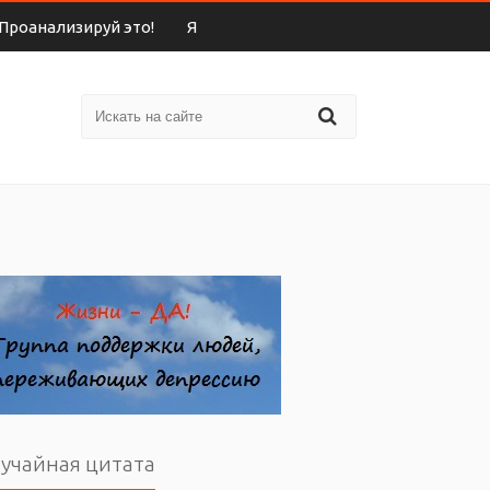
Проанализируй это!
Я
учайная цитата