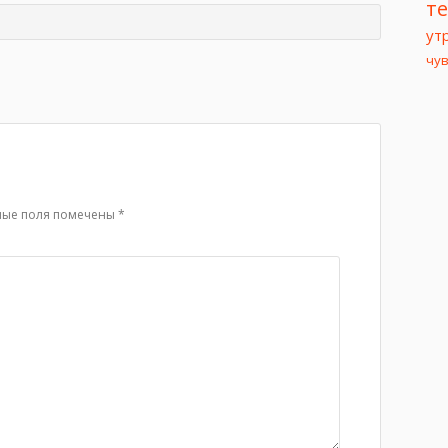
т
ут
чу
ные поля помечены
*