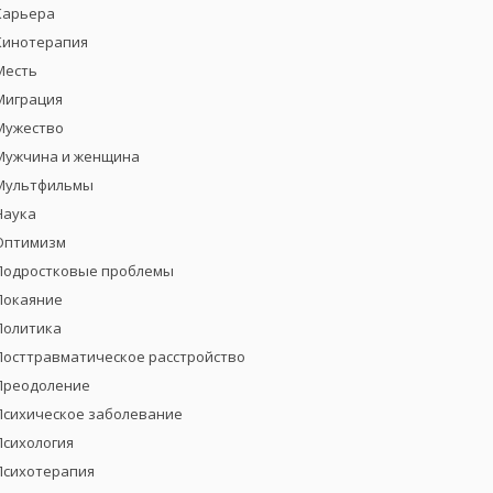
Карьера
Кинотерапия
Месть
Миграция
Мужество
Мужчина и женщина
Мультфильмы
Наука
Оптимизм
Подростковые проблемы
Покаяние
Политика
Посттравматическое расстройство
Преодоление
Психическое заболевание
Психология
Психотерапия