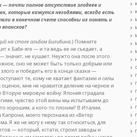
к — почти полное отсутствие злодеев и
х, которые кажутся негодяями, всегда есть
тели в конечном счете способны их понять и
 японское?
й на столе альбом Билибина.
) Помните
 к Бабе-яге — и та ведь ее не съедает, а
 значит, не кушает. Неужто она после этого
ожное, оно не может быть только добрым или
 злого и победить его в конце сказки —
поступают те, кому не хватает фантазии и силы
 оценок, мне не нравится деление на черное и
же Вторую мировую войну: Япония страдала
огими, чувство этой вины мы испытываем до
-то хорошим, а кого-то плохим? В Италии,
 Капрони, моего персонажа из «Ветер
а. Я же не могу к нему так относиться, для
етов — который, кстати, строил заводы и
аботанные им самолеты во время войны никто