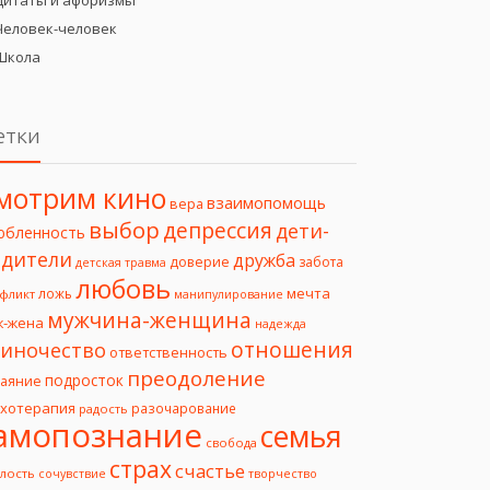
Цитаты и афоризмы
Человек-человек
Школа
етки
мотрим кино
взаимопомощь
вера
выбор
депрессия
дети-
юбленность
дители
дружба
доверие
забота
детская травма
любовь
мечта
ложь
фликт
манипулирование
мужчина-женщина
ж-жена
надежда
отношения
иночество
ответственность
преодоление
подросток
чаяние
ихотерапия
разочарование
радость
амопознание
семья
свобода
страх
счастье
лость
творчество
сочувствие