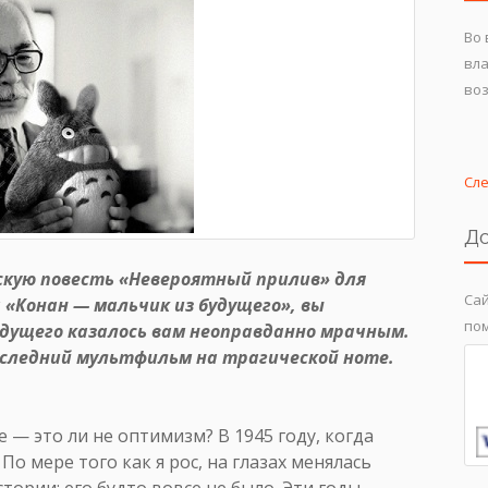
Во 
вла
воз
Сл
До
скую повесть «Невероятный прилив» для
Сай
«Конан — мальчик из будущего», вы
пом
удущего казалось вам неоправданно мрачным.
оследний мультфильм на трагической ноте.
 — это ли не оптимизм? В 1945 году, когда
По мере того как я рос, на глазах менялась
ории: его будто вовсе не было. Эти годы