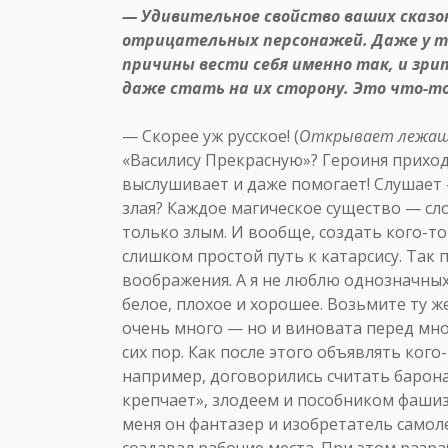
— Удивительное свойство ваших сказо
отрицательных персонажей. Даже у те
причины вести себя именно так, и зри
даже стать на их сторону. Это что-то
— Скорее уж русское! (
Открывает лежащи
«Василису Прекрасную»? Героиня приходит
выслушивает и даже помогает! Слушает —
злая? Каждое магическое существо — сл
только злым. И вообще, создать кого-то
слишком простой путь к катарсису. Так 
воображения. А я не люблю однозначных
белое, плохое и хорошее. Возьмите ту 
очень много — но и виновата перед мн
сих пор. Как после этого объявлять кого
например, договорились считать барона
крепчает», злодеем и пособником фашизм
меня он фантазер и изобретатель самол
создавал рабочие места. При этом разр