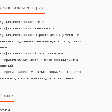
вежие комментарии
Olga Juntunen
к записи
Талли.
Olga Juntunen
к записи
Снежный пирог.
Olga Juntunen
к записи
«Прости, детка», у меня все
рошо — воодушевляющее драмеди о преодолении
авмы.
Olga Juntunen
к записи
Ольга Литвякова.
отерапия: 50 фильмов для психотерапии души и
ношений.
Катерина
к записи
Ольга Литвякова. Кинотерапия:
фильмов для психотерапии души и отношений.
брики
Аутизм