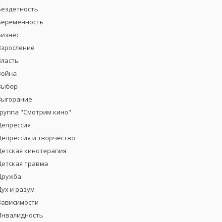
Бездетность
Беременность
Бизнес
Взросление
Власть
Война
Выбор
Выгорание
группа "Смотрим кино"
Депрессия
Депрессия и творчество
Детская кинотерапия
Детская травма
Дружба
Дух и разум
Зависимости
Инвалидность