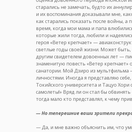
старались не замечать, будто их аннули
и их воспоминания доказывали мне, како
как старались показать после войны, а 
время, когда мои мама и папа влюбились
которые жили тогда, любили и надеялись
героя «Ветер крепчает» — авиаконстру
светлые годы своей жизни. Может быть,
другим свидетелем довоенных лет — пи
знаменитую повесть «Ветер крепчает» 
санатории. Мой Дзиро из мультфильма 
личностями. Иногда я представляю себе,
Токийского университета и Тацуо Хори с
самолеты!» Вряд ли он стал бы обвинять 
тогда мало кто представлял, к чему при
— Но теперешние ваши зрители прекр
— Да, и мне важно объяснить им, что у