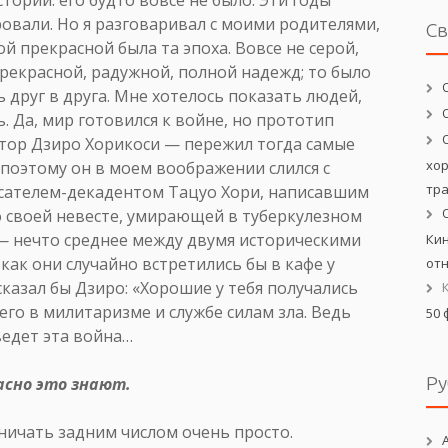
ровали. Но я разговаривал с моими родителями,
С
й прекрасной была та эпоха. Вовсе не серой,
прекрасной, радужной, полной надежд; то было
 друг в друга. Мне хотелось показать людей,
. Да, мир готовился к войне, но прототип
ктор Дзиро Хорикоси — пережил тогда самые
хо
 поэтому он в моем воображении слился с
тр
сателем-декадентом Тацуо Хори, написавшим
о своей невесте, умирающей в туберкулезном
— нечто среднее между двумя историческими
Кин
 как они случайно встретились бы в кафе у
от
казал бы Дзиро: «Хорошие у тебя получались
его в милитаризме и службе силам зла. Ведь
50 
ведет эта война…
Ру
асно это знают.
мничать задним числом очень просто.