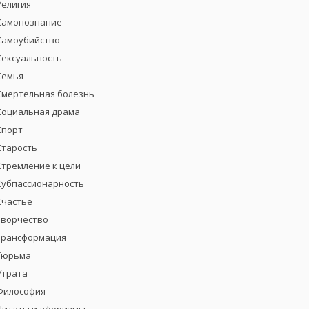
Религия
Самопознание
Самоубийство
Сексуальность
Семья
Смертельная болезнь
Социальная драма
Спорт
Старость
Стремление к цели
Субпассионарность
Счастье
Творчество
Трансформация
Тюрьма
Утрата
Философия