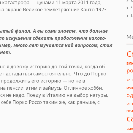
 катастрофа — цунами 11 марта 2011 года,
 на экране Великое землетрясение Канто 1923
тый финал. А вы сами знаете, что дальше
М
ыло искушения сделать продолжение какого-
имер, много лет мучается над вопросом, стал
С
 нет.
вл
но я довожу историю до той точки, когда об
ро
т догадаться самостоятельно. Что до Порко
ы продолжить его историю — но не в
кон
на пенсии, этим и займусь. Отличное хобби,
му
од
я не надо. Поеду в Италию на выбор натуры,
ебе Порко Россо таким же, как раньше, с
от
.
пс
с
сме