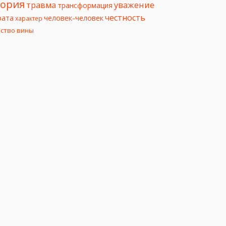
еория
уважение
травма
трансформация
честность
рата
человек-человек
характер
вство вины