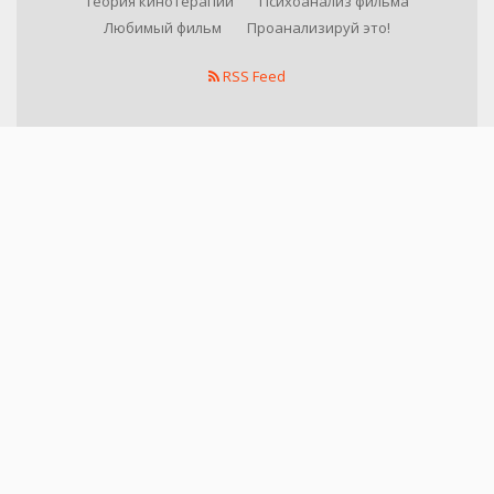
Теория кинотерапии
Психоанализ фильма
Любимый фильм
Проанализируй это!
RSS Feed