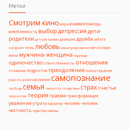
Метки
Смотрим кино
взаимопомощь
вера
выбор
депрессия
дети-
влюбленность
родители
дружба
доверие
забота
детская травма
любовь
мечта
муж-
ложь
конфликт
манипулирование
мужчина-женщина
жена
надежда
отношения
одиночество
ответственность
преодоление
подросток
психотерапия
отчаяние
самопознание
разочарование
радость
семья
страх
счастье
свобода
смелость
сочувствие
теория
травма
трансформация
творчество
уважение
утрата
человек-человек
характер
честность
чувство вины