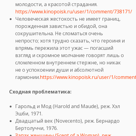
молодости, а красотой страдания.
https://www.kinopoisk.ru/user/1/comment/738171/
Человеческая жестокость не имеет границ,
порожденная завистью и обидой, она
сокрушительна. Не сломаться очень
непросто; хотя трудно сказать, что героиня и
впрямь пережила этот ужас — погасший
взгляд и скромное молчание говорят лишь о
сломленном внутреннем стержне, но никак
не о успокоении души и абсолютной
гармонии.
https://www.kinopoisk.ru/user/1/commen
Сходная проблематика:
Гарольд и Мод (Harold and Maude), реж. Хэл
Эшби, 1971.
Двадцатый век (Novecento), реж. Бернардо
Бертолуччи, 1976.
Запах женщины (Scent of a Woman), реж.