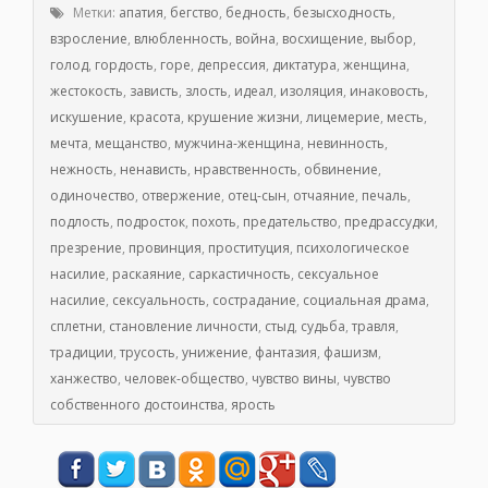
Метки:
апатия
,
бегство
,
бедность
,
безысходность
,
взросление
,
влюбленность
,
война
,
восхищение
,
выбор
,
голод
,
гордость
,
горе
,
депрессия
,
диктатура
,
женщина
,
жестокость
,
зависть
,
злость
,
идеал
,
изоляция
,
инаковость
,
искушение
,
красота
,
крушение жизни
,
лицемерие
,
месть
,
мечта
,
мещанство
,
мужчина-женщина
,
невинность
,
нежность
,
ненависть
,
нравственность
,
обвинение
,
одиночество
,
отвержение
,
отец-сын
,
отчаяние
,
печаль
,
подлость
,
подросток
,
похоть
,
предательство
,
предрассудки
,
презрение
,
провинция
,
проституция
,
психологическое
насилие
,
раскаяние
,
саркастичность
,
сексуальное
насилие
,
сексуальность
,
сострадание
,
социальная драма
,
сплетни
,
становление личности
,
стыд
,
судьба
,
травля
,
традиции
,
трусость
,
унижение
,
фантазия
,
фашизм
,
ханжество
,
человек-общество
,
чувство вины
,
чувство
собственного достоинства
,
ярость