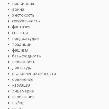
провинция
война
жестокость
сексуальность
фантазия
сплетни
предрассудки
традиции
фашизм
безысходность
невинность
диктатура
становление личности
обвинение
изоляция
лицемерие
взросление
выбор
голод