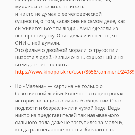
мужчины хотели ее ‘поиметь’.
и никто не думал о ее человеческой
сущности, о том, какая она на самом деле, как
ей живется. Все эти люди САМИ сделали из
нее проститутку! Они сделали из нее то, что
ОНИ о ней думали.
Это фильм о двойной морали, о трусости и
низости людей. Фильм очень серьезный и не
всем дано его понять…
https://www.kinopoisk.ru/user/8658/comment/24089
Но «Малена» — картина не только о
безответной любви. Конечно, это центровая
история, но еще это кино об обществе. О его
подлости и безразличии к чужой беде. Ведь
никто из представителей так называемого
сильного пола даже не заступился за Малену,
когда разгневанные жены избивали ее на