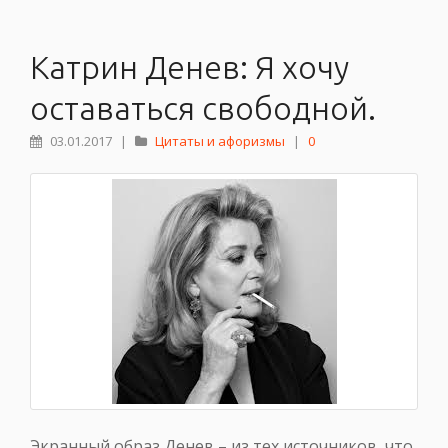
Катрин Денев: Я хочу
оставаться свободной.
03.01.2017
|
Цитаты и афоризмы
|
0
Экранный образ Денев – из тех источников, что