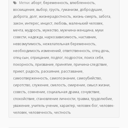
Метки:
аборт
,
беременность
,
влюбленность
,
восхищение
,
выбор
,
грусть
,
гуманизм
,
добродушие
,
доброта
,
долг
,
жизнерадостность
,
жизнь-смерть
,
забота
,
закон
,
интерес
,
инцест
,
любовь
,
маленький человек
,
мечта
,
мудрость
,
мужество
,
мужчина-женщина
,
муки
совести
,
надежда
,
наркозависимость
,
наставник
,
невозмутимость
,
нежелательная беременность
,
необходимость изменений
,
ответственность
,
отец-дочь
,
отец-сын
,
отрицание
,
подлог
,
подросток
,
поиск себя
,
покорность
,
призвание
,
принятие
,
причина-следствие
,
приют
,
радость
,
раскаяние
,
расставание
,
самоотверженность
,
самопознание
,
самоубийство
,
сиротство
,
служение
,
смелость
,
смирение
,
смысл жизни
,
совесть
,
сомнение
,
социальная драма
,
сочувствие
,
спокойствие
,
становление личности
,
травма
,
трудолюбие
,
уважение
,
учитель-ученик
,
характер
,
человек-бог
,
человек-
человек
,
человечность
,
честность