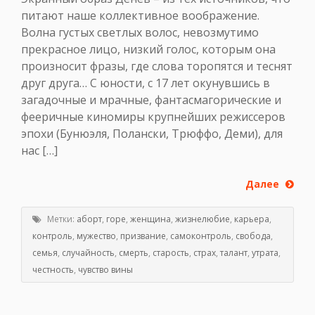
питают наше коллективное воображение.
Волна густых светлых волос, невозмутимо
прекрасное лицо, низкий голос, которым она
произносит фразы, где слова торопятся и теснят
друг друга… С юности, с 17 лет окунувшись в
загадочные и мрачные, фантасмагорические и
фееричные киномиры крупнейших режиссеров
эпохи (Бунюэля, Полански, Трюффо, Деми), для
нас […]
Далее
Метки:
аборт
,
горе
,
женщина
,
жизнелюбие
,
карьера
,
контроль
,
мужество
,
призвание
,
самоконтроль
,
свобода
,
семья
,
случайность
,
смерть
,
старость
,
страх
,
талант
,
утрата
,
честность
,
чувство вины