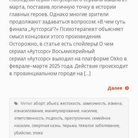
марта, поставив логичную точку в истории
главных героев. Однако многие зрители
продолжают задаваться вопросом: «В чем суть
финала „Аутсорса“?» Психотерапевт объясняет
смысл концовки этого произведения.
Осторожно, в статье есть спойлеры! О чем
сериал «Аутсорс» Восьмисерийный
сериал «Аутсорс» выходил на платформе Okko в
феврале–марте 2025 года. Действие происходит
в провинциальном городе на […]
Далее
Метки:
аборт
,
абьюз
,
жестокость
,
зависимость
,
измена
,
изнасилование
,
манипулирование
,
насилие
,
ответственность
,
подлость
,
преступление
,
семейное
насилие
,
смертная казнь
,
тюрьма
,
тяжелое заболевание
,
убийство
,
этика