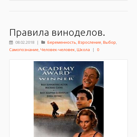
Правила виноделов.
08.02.2018
|
Беременность
,
Взросление
,
Выбор
,
Самопознание
,
Человек-человек
,
Школа
|
0