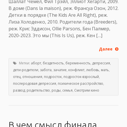
Шаллат Чемел, Фил Трэйл, Эллиот Хегарти, 2009.
В доме (Dans la maison), реж. Франсуа Озон, 2012.
Детки в порядке (The Kids Are All Right), реж.
Лиза Холоденко, 2010. Родители года (Breeders),
реж. Крис Эддисон, Ollie Parsons, Бен Палмер,
2020-2023. Это мы (This Is Us), реж. Кен […]
Далее
Метки:
аборт
,
бездетность
,
беременность
,
депрессия
,
дети-родители
,
забота
,
зачатие
,
конфликт
,
любовь
,
мать
,
отец
,
отношения
,
подросток
,
подросток-взрослый
,
послеродовая депрессия
,
психическое расстройство
,
развод
,
родительство
,
роды
,
семья
,
Смотрим кино
В чем смысл финала