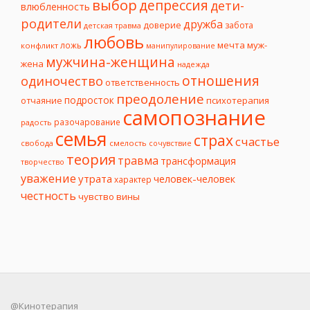
выбор
депрессия
дети-
влюбленность
родители
дружба
доверие
забота
детская травма
любовь
мечта
муж-
ложь
конфликт
манипулирование
мужчина-женщина
жена
надежда
отношения
одиночество
ответственность
преодоление
подросток
психотерапия
отчаяние
самопознание
разочарование
радость
семья
страх
счастье
свобода
смелость
сочувствие
теория
травма
трансформация
творчество
уважение
утрата
человек-человек
характер
честность
чувство вины
@Кинотерапия