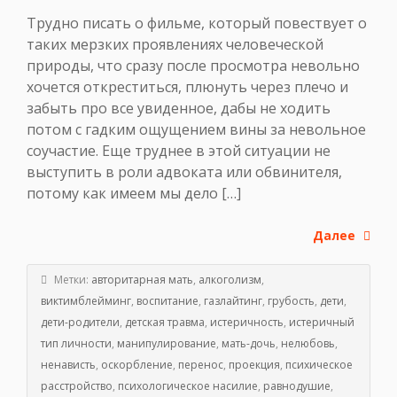
Трудно писать о фильме, который повествует о
таких мерзких проявлениях человеческой
природы, что сразу после просмотра невольно
хочется откреститься, плюнуть через плечо и
забыть про все увиденное, дабы не ходить
потом с гадким ощущением вины за невольное
соучастие. Еще труднее в этой ситуации не
выступить в роли адвоката или обвинителя,
потому как имеем мы дело […]
Далее
Метки:
авторитарная мать
,
алкоголизм
,
виктимблейминг
,
воспитание
,
газлайтинг
,
грубость
,
дети
,
дети-родители
,
детская травма
,
истеричность
,
истеричный
тип личности
,
манипулирование
,
мать-дочь
,
нелюбовь
,
ненависть
,
оскорбление
,
перенос
,
проекция
,
психическое
расстройство
,
психологическое насилие
,
равнодушие
,