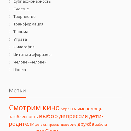
Субпассионарность
Счастье
Творчество
Трансформация
Тюрьма
Утрата
Философия
Цитаты и афоризмы
Человек-человек
Школа
Метки
Смотрим кино
взаимопомощь
вера
выбор
депрессия
дети-
влюбленность
родители
дружба
доверие
забота
детская травма