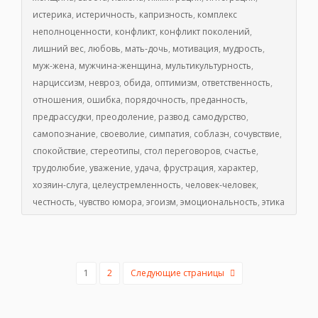
истерика
,
истеричность
,
капризность
,
комплекс
неполноценности
,
конфликт
,
конфликт поколений
,
лишний вес
,
любовь
,
мать-дочь
,
мотивация
,
мудрость
,
муж-жена
,
мужчина-женщина
,
мультикультурность
,
нарциссизм
,
невроз
,
обида
,
оптимизм
,
ответственность
,
отношения
,
ошибка
,
порядочность
,
преданность
,
предрассудки
,
преодоление
,
развод
,
самодурство
,
самопознание
,
своеволие
,
симпатия
,
соблазн
,
сочувствие
,
спокойствие
,
стереотипы
,
стол переговоров
,
счастье
,
трудолюбие
,
уважение
,
удача
,
фрустрация
,
характер
,
хозяин-слуга
,
целеустремленность
,
человек-человек
,
честность
,
чувство юмора
,
эгоизм
,
эмоциональность
,
этика
1
2
Следующие страницы