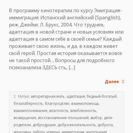
В программу кинотерапии по курсу Эмиграция-
иммиграция: Испанский английский (Spanglish),
реж. Джеймс Л. Брукс, 2004. Что труднее,
адаптация в новой стране и новых условиях или
адаптация в самом себе в своей семье? Каждый
проживает свою жизнь, и да, в каждом живет
свой герой. Простая история оказывается вовсе
не такой простой… Вопросы для подробного
психоанализа ЗДЕСЬ сть, […]
Далее
Метки:
авторитарная мать
,
адаптация
,
бедный-богатый
,
безалаберность
,
благородство
,
взаимопомощь
,
взаимопонимание
,
властность
,
влюбленность
,
возмущение
,
восстановление отношений
,
выбор
,
дети-
родители
,
добродушие
,
доброжелательность
,
доброта
,
женщина
,
забота
,
измена
,
иммиграция
,
интеграция
,