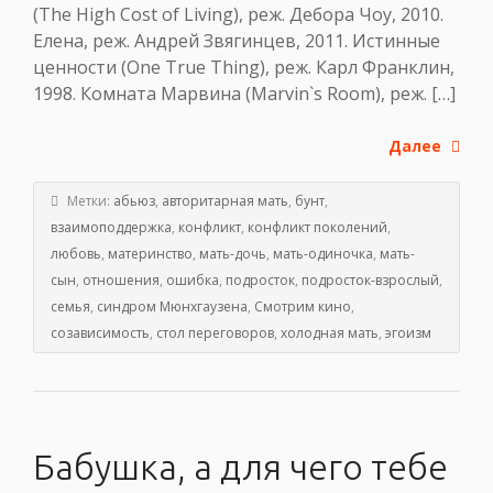
(The High Cost of Living), реж. Дебора Чоу, 2010.
Елена, реж. Андрей Звягинцев, 2011. Истинные
ценности (One True Thing), реж. Карл Франклин,
1998. Комната Марвина (Marvin`s Room), реж. […]
Далее
Метки:
абьюз
,
авторитарная мать
,
бунт
,
взаимоподдержка
,
конфликт
,
конфликт поколений
,
любовь
,
материнство
,
мать-дочь
,
мать-одиночка
,
мать-
сын
,
отношения
,
ошибка
,
подросток
,
подросток-взрослый
,
семья
,
синдром Мюнхгаузена
,
Смотрим кино
,
созависимость
,
стол переговоров
,
холодная мать
,
эгоизм
Бабушка, а для чего тебе