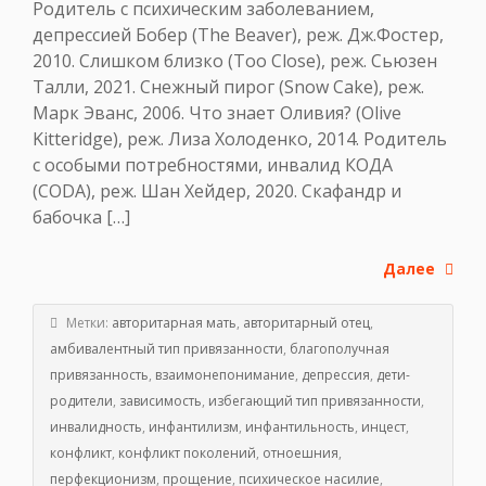
Родитель с психическим заболеванием,
депрессией Бобер (The Beaver), реж. Дж.Фостер,
2010. Слишком близко (Too Close), реж. Сьюзен
Талли, 2021. Снежный пирог (Snow Cake), реж.
Марк Эванс, 2006. Что знает Оливия? (Olive
Kitteridge), реж. Лиза Холоденко, 2014. Родитель
с особыми потребностями, инвалид КОДА
(CODA), реж. Шан Хейдер, 2020. Скафандр и
бабочка […]
Далее
Метки:
авторитарная мать
,
авторитарный отец
,
амбивалентный тип привязанности
,
благополучная
привязанность
,
взаимонепонимание
,
депрессия
,
дети-
родители
,
зависимость
,
избегающий тип привязанности
,
инвалидность
,
инфантилизм
,
инфантильность
,
инцест
,
конфликт
,
конфликт поколений
,
отноешния
,
перфекционизм
,
прощение
,
психическое насилие
,