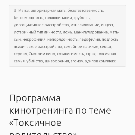
Метки:
авторитарная мать
,
безответственность
,
беспомощность
,
галлюцинации
,
грубость
,
диссоциативное расстройство
,
изнасилование
,
инцест
,
истеричный тип личности
,
ложь
,
манипулирование
,
мать-
сын
,
некрофилия
,
непорядочность
,
педофилия
,
подлость
,
психическое расстройство
,
семейное насилие
,
семья
,
сериал
,
Смотрим кино
,
созависимость
,
страх
,
токсичная
семья
,
убийство
,
шизофрения
,
эгоизм
,
эдипов комплекс
Программа
кинотренинга по теме
«Токсичное
родительство».