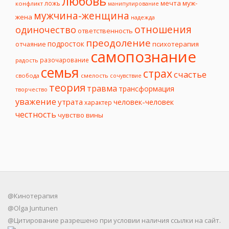
любовь
мечта
муж-
ложь
конфликт
манипулирование
мужчина-женщина
жена
надежда
отношения
одиночество
ответственность
преодоление
подросток
психотерапия
отчаяние
самопознание
разочарование
радость
семья
страх
счастье
свобода
смелость
сочувствие
теория
травма
трансформация
творчество
уважение
утрата
человек-человек
характер
честность
чувство вины
@Кинотерапия
@Olga Juntunen
@Цитирование разрешено при условии наличия ссылки на сайт.