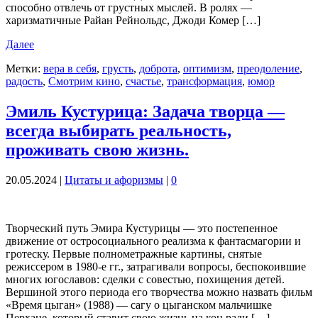
способно отвлечь от грустных мыслей. В ролях —
харизматичные Райан Рейнольдс, Джоди Комер […]
Далее
Метки:
вера в себя
,
грусть
,
доброта
,
оптимизм
,
преодоление
,
радость
,
Смотрим кино
,
счастье
,
трансформация
,
юмор
Эмиль Кустурица: Задача творца —
всегда выбирать реальность,
проживать свою жизнь.
20.05.2024
|
Цитаты и афоризмы
|
0
Творческий путь Эмира Кустурицы — это постепенное
движение от остросоциального реализма к фантасмагории и
гротеску. Первые полнометражные картины, снятые
режиссером в 1980-е гг., затрагивали вопросы, беспокоившие
многих югославов: сделки с совестью, похищения детей.
Вершиной этого периода его творчества можно назвать фильм
«Время цыган» (1988) — сагу о цыганском мальчишке
Перхане, который ставит свою жизнь на кон ради […]