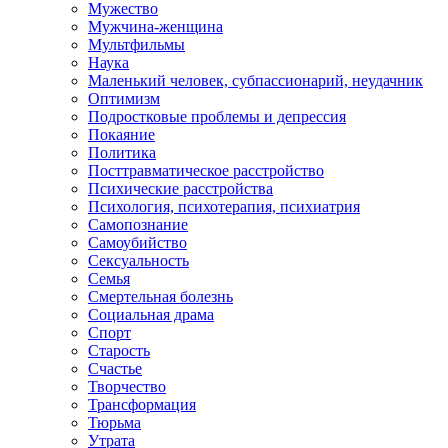
Мужество
Мужчина-женщина
Мультфильмы
Наука
Маленький человек, субпассионарий, неудачник
Оптимизм
Подростковые проблемы и депрессия
Покаяние
Политика
Посттравматическое расстройство
Психические расстройства
Психология, психотерапия, психиатрия
Самопознание
Самоубийство
Сексуальность
Семья
Смертельная болезнь
Социальная драма
Спорт
Старость
Счастье
Творчество
Трансформация
Тюрьма
Утрата