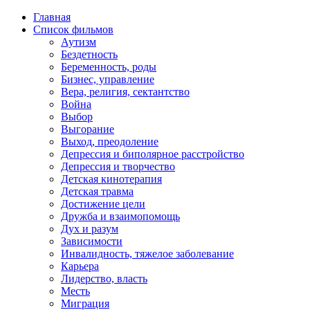
Главная
Список фильмов
Аутизм
Бездетность
Беременность, роды
Бизнес, управление
Вера, религия, сектантство
Война
Выбор
Выгорание
Выход, преодоление
Депрессия и биполярное расстройство
Депрессия и творчество
Детская кинотерапия
Детская травма
Достижение цели
Дружба и взаимопомощь
Дух и разум
Зависимости
Инвалидность, тяжелое заболевание
Карьера
Лидерство, власть
Месть
Миграция