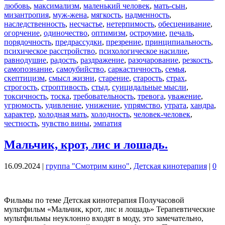
любовь
,
максимализм
,
маленький человек
,
мать-сын
,
мизантропия
,
муж-жена
,
мягкость
,
надменность
,
наследственность
,
несчастье
,
нетерпимость
,
обесценивание
,
огорчение
,
одиночество
,
оптимизм
,
остроумие
,
печаль
,
порядочность
,
предрассудки
,
презрение
,
принципиальность
,
психическое расстройство
,
психологическое насилие
,
равнодушие
,
радость
,
раздражение
,
разочарование
,
резкость
,
самопознание
,
самоубийство
,
саркастичность
,
семья
,
скептицизм
,
смысл жизни
,
старение
,
старость
,
страх
,
строгость
,
строптивость
,
стыд
,
суицидальные мысли
,
токсичность
,
тоска
,
требовательность
,
тревога
,
уважение
,
угрюмость
,
удивление
,
унижение
,
упрямство
,
утрата
,
хандра
,
характер
,
холодная мать
,
холодность
,
человек-человек
,
честность
,
чувство вины
,
эмпатия
Мальчик, крот, лис и лошадь.
16.09.2024
|
группа "Смотрим кино"
,
Детская кинотерапия
|
0
Фильмы по теме Детская кинотерапия Получасовой
мультфильм «Мальчик, крот, лис и лошадь» Терапевтические
мультфильмы неуклонно входят в моду, это замечательно,