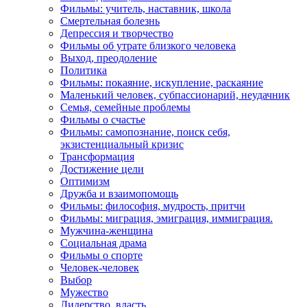
Фильмы: учитель, наставник, школа
Смертельная болезнь
Депрессия и творчество
Фильмы об утрате близкого человека
Выход, преодоление
Политика
Фильмы: покаяние, искупление, раскаяние
Маленький человек, субпассионарий, неудачник
Семья, семейные проблемы
Фильмы о счастье
Фильмы: самопознание, поиск себя,
экзистенциальный кризис
Трансформация
Достижение цели
Оптимизм
Дружба и взаимопомощь
Фильмы: философия, мудрость, притчи
Фильмы: миграция, эмиграция, иммиграция.
Мужчина-женщина
Социальная драма
Фильмы о спорте
Человек-человек
Выбор
Мужество
Лидерство, власть