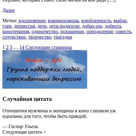
Далее
Метки:
вдохновение
,
взаимопомощь
,
влюбленность
,
выбор
,
горе
,
депрессия
,
дети
,
дети-родители
,
добро-зло
,
доброта
,
кинотерапия
,
одиночество
,
похищение
,
преодоление
,
совесть
,
сочувствие
,
творчество
,
трагедия
1
2
3
…
14
Следующие страницы
Случайная цитата
Отношения мужчины и женщины в кино слишком уж
идеальны для того, чтобы быть правдой.
—
Гаспар Ульель
Следующая цитата >