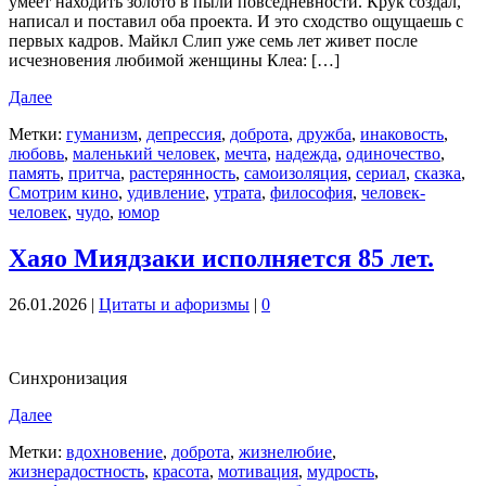
умеет находить золото в пыли повседневности. Крук создал,
написал и поставил оба проекта. И это сходство ощущаешь с
первых кадров. Майкл Слип уже семь лет живет после
исчезновения любимой женщины Клеа: […]
Далее
Метки:
гуманизм
,
депрессия
,
доброта
,
дружба
,
инаковость
,
любовь
,
маленький человек
,
мечта
,
надежда
,
одиночество
,
память
,
притча
,
растерянность
,
самоизоляция
,
сериал
,
сказка
,
Смотрим кино
,
удивление
,
утрата
,
философия
,
человек-
человек
,
чудо
,
юмор
Хаяо Миядзаки исполняется 85 лет.
26.01.2026
|
Цитаты и афоризмы
|
0
Синхронизация
Далее
Метки:
вдохновение
,
доброта
,
жизнелюбие
,
жизнерадостность
,
красота
,
мотивация
,
мудрость
,