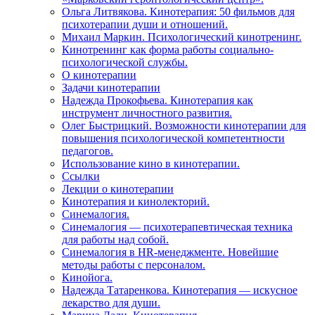
Ольга Литвякова. Кинотерапия: 50 фильмов для
психотерапии души и отношений.
Михаил Маркин. Психологический кинотренинг.
Кинотренинг как форма работы социально-
психологической службы.
О кинотерапии
Задачи кинотерапии
Надежда Прокофьева. Кинотерапия как
инструмент личностного развития.
Олег Быстрицкий. Возможности кинотерапии для
повышения психологической компетентности
педагогов.
Использование кино в кинотерапии.
Ссылки
Лекции о кинотерапии
Кинотерапия и кинолекторий.
Синемалогия.
Синемалогия — психотерапевтическая техника
для работы над собой.
Синемалогия в HR-менеджменте. Новейшие
методы работы с персоналом.
Кинойога.
Надежда Татаренкова. Кинотерапия — искусное
лекарство для души.