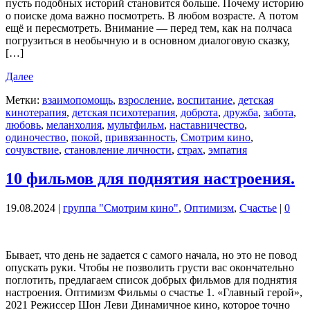
пусть подобных историй становится больше. Почему историю
о поиске дома важно посмотреть. В любом возрасте. А потом
ещё и пересмотреть. Внимание — перед тем, как на полчаса
погрузиться в необычную и в основном диалоговую сказку,
[…]
Далее
Метки:
взаимопомощь
,
взросление
,
воспитание
,
детская
кинотерапия
,
детская психотерапия
,
доброта
,
дружба
,
забота
,
любовь
,
меланхолия
,
мультфильм
,
наставничество
,
одиночество
,
покой
,
привязанность
,
Смотрим кино
,
сочувствие
,
становление личности
,
страх
,
эмпатия
10 фильмов для поднятия настроения.
19.08.2024
|
группа "Смотрим кино"
,
Оптимизм
,
Счастье
|
0
Бывает, что день не задается с самого начала, но это не повод
опускать руки. Чтобы не позволить грусти вас окончательно
поглотить, предлагаем список добрых фильмов для поднятия
настроения. Оптимизм Фильмы о счастье 1. «Главный герой»,
2021 Режиссер Шон Леви Динамичное кино, которое точно