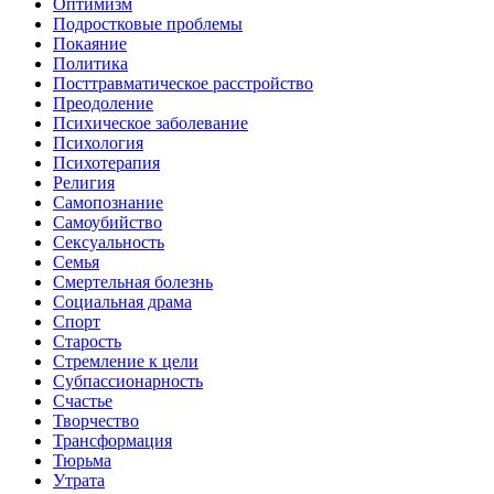
Оптимизм
Подростковые проблемы
Покаяние
Политика
Посттравматическое расстройство
Преодоление
Психическое заболевание
Психология
Психотерапия
Религия
Самопознание
Самоубийство
Сексуальность
Семья
Смертельная болезнь
Социальная драма
Спорт
Старость
Стремление к цели
Субпассионарность
Счастье
Творчество
Трансформация
Тюрьма
Утрата