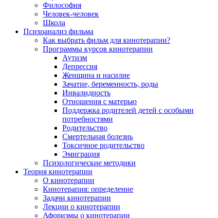
Философия
Человек-человек
Школа
Психоанализ фильма
Как выбрать фильм для кинотерапии?
Программы курсов кинотерапии
Аутизм
Депрессия
Женщина и насилие
Зачатие, беременность, роды
Инвалидность
Отношения с матерью
Поддержка родителей детей с особыми
потребностями
Родительство
Смертельная болезнь
Токсичное родительство
Эмиграция
Психологические методики
Теория кинотерапии
О кинотерапии
Кинотерапия: определение
Задачи кинотерапии
Лекции о кинотерапии
Афоризмы о кинотерапии