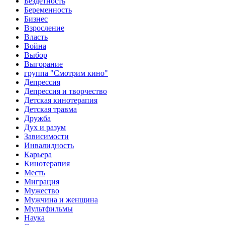
Бездетность
Беременность
Бизнес
Взросление
Власть
Война
Выбор
Выгорание
группа "Смотрим кино"
Депрессия
Депрессия и творчество
Детская кинотерапия
Детская травма
Дружба
Дух и разум
Зависимости
Инвалидность
Карьера
Кинотерапия
Месть
Миграция
Мужество
Мужчина и женщина
Мультфильмы
Наука