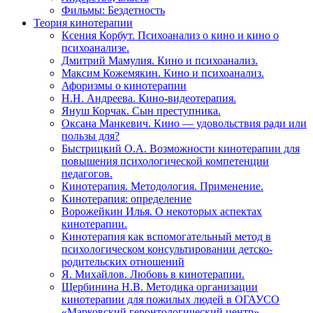
Фильмы: Бездетность
Теория кинотерапии
Ксения Корбут. Психоанализ о кино и кино о
психоанализе.
Дмитрий Мамулия. Кино и психоанализ.
Максим Кожемякин. Кино и психоанализ.
Афоризмы о кинотерапии
Н.Н. Андреева. Кино-видеотерапия.
Януш Корчак. Сын преступника.
Оксана Манкевич. Кино — удовольствия ради или
пользы для?
Быстрицкий О.А. Возможности кинотерапии для
повышения психологической компетенции
педагогов.
Кинотерапия. Методология. Применение.
Кинотерапия: определение
Ворожейкин Илья. О некоторых аспектах
кинотерапии.
Кинотерапия как вспомогательный метод в
психологическом консультировании детско-
родительских отношений
Я. Михайлов. Любовь в кинотерапии.
Щербинина Н.В. Методика организации
кинотерапии для пожилых людей в ОГАУСО
«Марковский геронтологический центр».