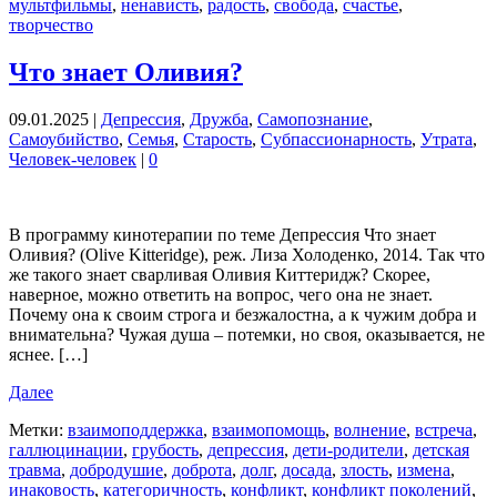
мультфильмы
,
ненависть
,
радость
,
свобода
,
счастье
,
творчество
Что знает Оливия?
09.01.2025
|
Депрессия
,
Дружба
,
Самопознание
,
Самоубийство
,
Семья
,
Старость
,
Субпассионарность
,
Утрата
,
Человек-человек
|
0
В программу кинотерапии по теме Депрессия Что знает
Оливия? (Olive Kitteridge), реж. Лиза Холоденко, 2014. Так что
же такого знает сварливая Оливия Киттеридж? Скорее,
наверное, можно ответить на вопрос, чего она не знает.
Почему она к своим строга и безжалостна, а к чужим добра и
внимательна? Чужая душа – потемки, но своя, оказывается, не
яснее. […]
Далее
Метки:
взаимоподдержка
,
взаимопомощь
,
волнение
,
встреча
,
галлюцинации
,
грубость
,
депрессия
,
дети-родители
,
детская
травма
,
добродушие
,
доброта
,
долг
,
досада
,
злость
,
измена
,
инаковость
,
категоричность
,
конфликт
,
конфликт поколений
,