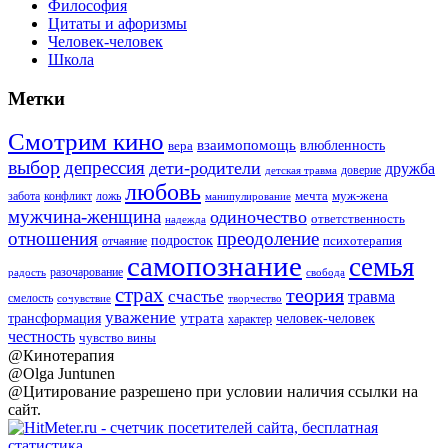
Философия
Цитаты и афоризмы
Человек-человек
Школа
Метки
Смотрим кино
взаимопомощь
влюбленность
вера
выбор
депрессия
дети-родители
дружба
доверие
детская травма
любовь
мечта
муж-жена
забота
ложь
конфликт
манипулирование
мужчина-женщина
одиночество
ответственность
надежда
отношения
преодоление
подросток
психотерапия
отчаяние
самопознание
семья
разочарование
радость
свобода
страх
теория
счастье
травма
смелость
творчество
сочувствие
уважение
утрата
человек-человек
трансформация
характер
честность
чувство вины
@Кинотерапия
@Olga Juntunen
@Цитирование разрешено при условии наличия ссылки на
сайт.