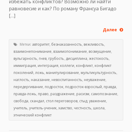
избежать конфликтов? Возможно ли найти
равновесие и как? По роману Франсуа Бигадо
[…]
Далее
Метки:
авторитет
,
безнаказанность
,
вежливость
,
взаимонепонимание
,
взаимопонимание
,
возмущение
,
вульгарность
,
гнев
,
грубость
,
дисциплина
,
жестокость
,
иммиграция
,
интеграция
,
коллеги
,
конфликт
,
конфликт
поколений
,
ложь
,
манипулирование
,
мультикультурность
,
наглость
,
наказание
,
невоспитанность
,
неуважение
,
передергивание
,
подросток
,
подросток-взрослый
,
правда
,
правда-ложь
,
право
,
раздражение
,
расизм
,
самопознание
,
свобода
,
скандал
,
стол переговоров
,
стыд
,
уважение
,
учитель
,
учитель-ученик
,
хамство
,
честность
,
школа
,
этнический конфликт