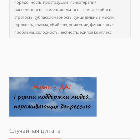
порядочность
,
простодушие
,
психотерапия
,
растерянность
,
самостоятельность
,
семья
,
слабость
,
строгость
,
субпассионарность
,
суицидальные мысли
,
суровость
,
травма
,
убийство
,
унижение
,
финансовые
проблемы
,
холодность
,
честность
,
эдипов комплекс
Случайная цитата