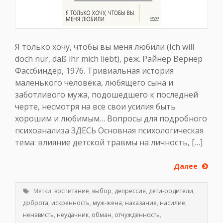
Я только хочу, чтобы вы меня любили (Ich will
doch nur, daß ihr mich liebt), реж. Райнер Вернер
Фассбиндер, 1976. Тривиальная история
маленького человека, любящего сына и
заботливого мужа, подошедшего к последней
черте, несмотря на все свои усилия быть
хорошим и любимым… Вопросы для подробного
психоанализа ЗДЕСЬ Основная психологическая
тема: влияние детской травмы на личность, […]
Далее
Метки:
воспитание
,
выбор
,
депрессия
,
дети-родители
,
доброта
,
искренность
,
муж-жена
,
наказание
,
насилие
,
ненависть
,
неудачник
,
обман
,
отчужденность
,