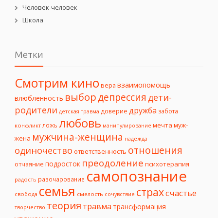
Человек-человек
Школа
Метки
Смотрим кино
взаимопомощь
вера
выбор
депрессия
дети-
влюбленность
родители
дружба
доверие
забота
детская травма
любовь
мечта
муж-
ложь
конфликт
манипулирование
мужчина-женщина
жена
надежда
отношения
одиночество
ответственность
преодоление
подросток
психотерапия
отчаяние
самопознание
разочарование
радость
семья
страх
счастье
свобода
смелость
сочувствие
теория
травма
трансформация
творчество