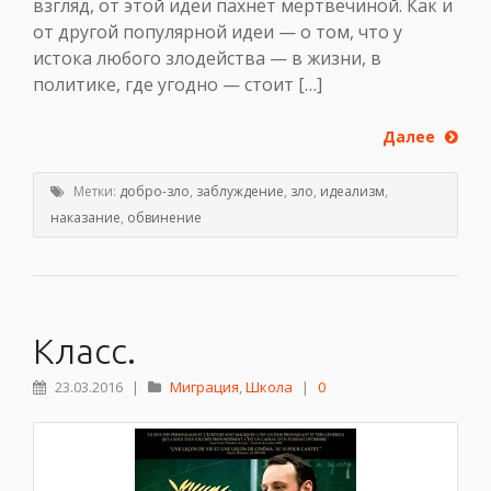
взгляд, от этой идеи пахнет мертвечиной. Как и
от другой популярной идеи — о том, что у
истока любого злодейства — в жизни, в
политике, где угодно — стоит […]
Далее
Метки:
добро-зло
,
заблуждение
,
зло
,
идеализм
,
наказание
,
обвинение
Класс.
23.03.2016
|
Миграция
,
Школа
|
0