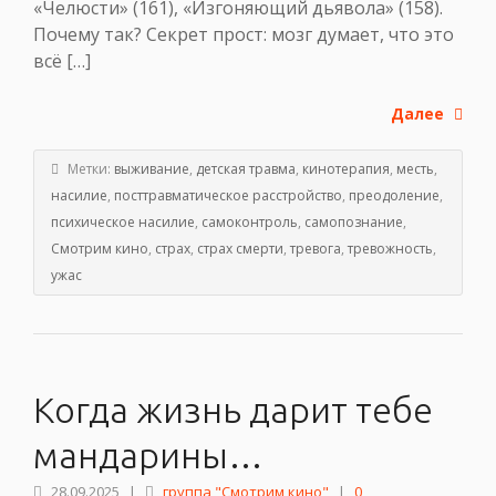
«Челюсти» (161), «Изгоняющий дьявола» (158).
Почему так? Секрет прост: мозг думает, что это
всё […]
Далее
Метки:
выживание
,
детская травма
,
кинотерапия
,
месть
,
насилие
,
посттравматическое расстройство
,
преодоление
,
психическое насилие
,
самоконтроль
,
самопознание
,
Смотрим кино
,
страх
,
страх смерти
,
тревога
,
тревожность
,
ужас
Когда жизнь дарит тебе
мандарины…
28.09.2025
|
группа "Смотрим кино"
|
0