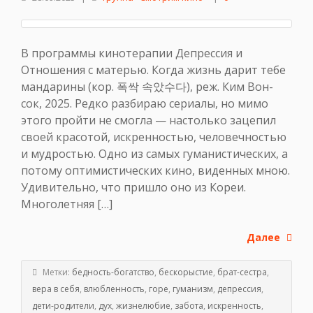
В программы кинотерапии Депрессия и
Отношения с матерью. Когда жизнь дарит тебе
мандарины (кор. 폭싹 속았수다), реж. Ким Вон-
сок, 2025. Редко разбираю сериалы, но мимо
этого пройти не смогла — настолько зацепил
своей красотой, искренностью, человечностью
и мудростью. Одно из самых гуманистических, а
потому оптимистических кино, виденных мною.
Удивительно, что пришло оно из Кореи.
Многолетняя […]
Далее
Метки:
бедность-богатство
,
бескорыстие
,
брат-сестра
,
вера в себя
,
влюбленность
,
горе
,
гуманизм
,
депрессия
,
дети-родители
,
дух
,
жизнелюбие
,
забота
,
искренность
,