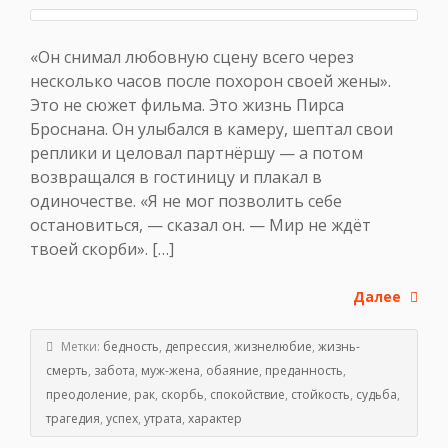
«Он снимал любовную сцену всего через
несколько часов после похорон своей жены».
Это не сюжет фильма. Это жизнь Пирса
Броснана. Он улыбался в камеру, шептал свои
реплики и целовал партнёршу — а потом
возвращался в гостиницу и плакал в
одиночестве. «Я не мог позволить себе
остановиться, — сказал он. — Мир не ждёт
твоей скорби». […]
Далее
Метки:
бедность
,
депрессия
,
жизнелюбие
,
жизнь-
смерть
,
забота
,
муж-жена
,
обаяние
,
преданность
,
преодоление
,
рак
,
скорбь
,
спокойствие
,
стойкость
,
судьба
,
трагедия
,
успех
,
утрата
,
характер