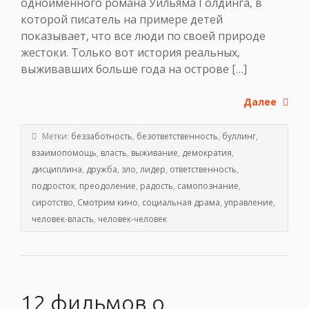
одноименного романа Уильяма Голдинга, в
которой писатель на примере детей
показывает, что все люди по своей природе
жестоки. Только вот история реальных,
выживавших больше года на острове […]
Далее
Метки:
беззаботность
,
безответственность
,
буллинг
,
взаимопомощь
,
власть
,
выживание
,
демократия
,
дисциплина
,
дружба
,
зло
,
лидер
,
ответственность
,
подросток
,
преодоление
,
радость
,
самопознание
,
сиротство
,
Смотрим кино
,
социальная драма
,
управление
,
человек-власть
,
человек-человек
12 фильмов о