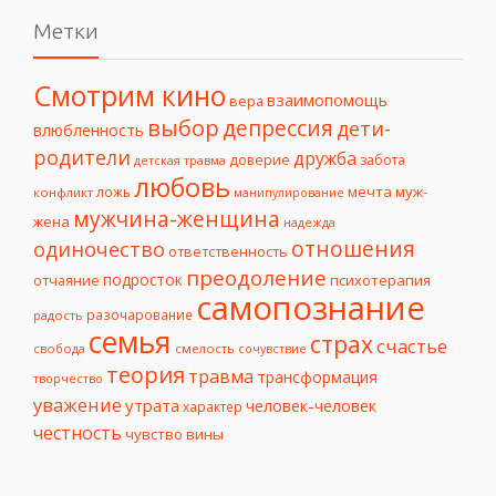
Метки
Смотрим кино
взаимопомощь
вера
выбор
депрессия
дети-
влюбленность
родители
дружба
доверие
забота
детская травма
любовь
мечта
муж-
ложь
конфликт
манипулирование
мужчина-женщина
жена
надежда
отношения
одиночество
ответственность
преодоление
подросток
психотерапия
отчаяние
самопознание
разочарование
радость
семья
страх
счастье
свобода
смелость
сочувствие
теория
травма
трансформация
творчество
уважение
утрата
человек-человек
характер
честность
чувство вины