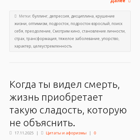
Далее
Метки:
буллинг
,
депрессия
,
дисциплина
,
крушение
жизни
,
оптимизм
,
подросток
,
подросток-взрослый
,
поиск
себя
,
преодоление
,
Смотрим кино
,
становление личности
,
страх
,
трансформация
,
тяжелое заболевание
,
упорство
,
характер
,
целеустремленность
Когда ты видел смерть,
жизнь приобретает
такую сладость, которую
не объяснить.
17.11.2025
|
Цитаты и афоризмы
|
0