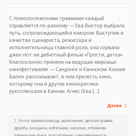
С психологическими травмами каждый
справляется по-разному — Ева Виктор выбрала
путь, сопровождающийся юмором. Выступив в
качестве сценариста, режиссера и
исполнительницы главной роли, она сорвала
джек-пот: ее дебютный фильм «Прости, детка»
благосклонно приняли на ведущих мировых
кинофестивалях — Сандэнсе и Каннском. Ксения
Балюк рассказывает, в чем прелесть кино,
которому она и другие кинокритики
рукоплескали в Каннах. Агнес (Ева […]
Далее
Метки:
взаимопомощь
,
вытеснение
,
детская травма
,
дружба
,
женщина
,
избегание
,
насилие
,
оптимизм
,
панические атаки
,
преодоление
,
самоуверенность
,