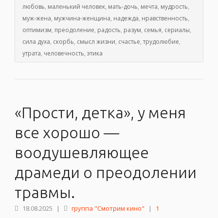
любовь
,
маленький человек
,
мать-дочь
,
мечта
,
мудрость
,
муж-жена
,
мужчина-женщина
,
надежда
,
нравственность
,
оптимизм
,
преодоление
,
радость
,
разум
,
семья
,
сериалы
,
сила духа
,
скорбь
,
смысл жизни
,
счастье
,
трудолюбие
,
утрата
,
человечность
,
этика
«Прости, детка», у меня
все хорошо —
воодушевляющее
драмеди о преодолении
травмы.
18.08.2025
|
группа "Смотрим кино"
|
1