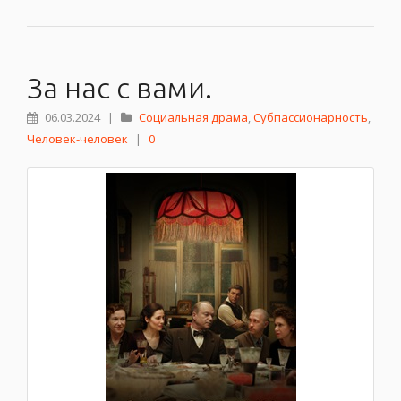
За нас с вами.
06.03.2024
|
Социальная драма
,
Субпассионарность
,
Человек-человек
|
0