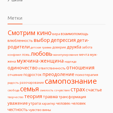
Метки
Смотрим кино
взаимопомощь
вера
выбор
депрессия
дети-
влюбленность
родители
дружба
доверие
забота
детская травма
любовь
мечта
муж-
ложь
конфликт
манипулирование
мужчина-женщина
жена
надежда
отношения
одиночество
ответственность
преодоление
подросток
психотерапия
отчаяние
самопознание
разочарование
радость
семья
страх
счастье
свобода
смелость
сочувствие
теория
травма
трансформация
творчество
уважение
утрата
человек-человек
характер
честность
чувство вины