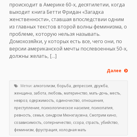
происходит в Америке 60-х, десятилетии, когда
выходит книга Бетти Фридан «Загадка
женственности», ставшая впоследствии одним
из главных текстов второй волны феминизма, о
проблеме, которую нельзя называть.
Домохозяйки, у которых есть все, чего они, по
версии американской мечты послевоенных 50-х,
должны желать, […]
Далее
Метки:
алкоголизм
,
борьба
,
депрессия
,
дружба
,
женщина
,
забота
,
любовь
,
материнство
,
мать-дочь
,
месть
,
невроз
,
одержимость
,
одиночество
,
отношения
,
преступление
,
психологическое насилие
,
психопатия
,
ревность
,
семья
,
синдром Мюнхгаузена
,
Смотрим кино
,
созависимость
,
соперничество
,
ссора
,
страсть
,
убийство
,
феминизм
,
фрустрация
,
холодная мать