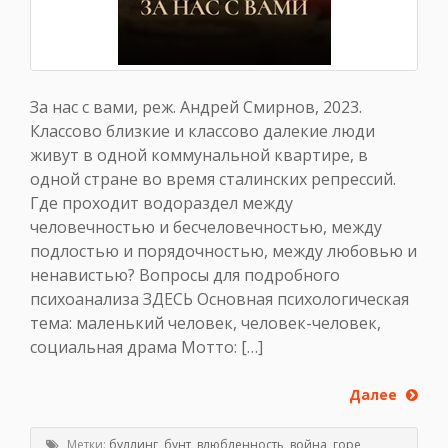
За нас с вами, реж. Андрей Смирнов, 2023.
Классово близкие и классово далекие люди
живут в одной коммунальной квартире, в
одной стране во время сталинских репрессий.
Где проходит водораздел между
человечностью и бесчеловечностью, между
подлостью и порядочностью, между любовью и
ненавистью? Вопросы для подробного
психоанализа ЗДЕСЬ Основная психологическая
тема: маленький человек, человек-человек,
социальная драма Мотто: […]
Далее
Метки:
буллинг
,
бунт
,
влюбленность
,
война
,
горе
,