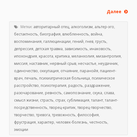
Далее
Метки:
авторитарный отец
,
алкоголизм
,
альтер-эго
,
бестактность
,
биография
,
влюбленность
,
война
,
воспоминания
,
галлюцинации
,
гений
,
гнев
,
грусть
,
депрессия
,
детская травма
,
зависимость
,
инаковость
,
ипохондрия
,
красота
,
критика
,
меланхолия
,
мизантропия
,
миссия
,
наставник
,
нервный срыв
,
несчастье
,
неудачник
,
одиночество
,
оккупация
,
отчаяние
,
паранойя
,
пациент-
врач
,
печаль
,
психиатрическая больница
,
психическое
расстройство
,
психотерапия
,
радость
,
раздражение
,
разочарование
,
ревность
,
самопознание
,
скука
,
слава
,
смысл жизни
,
страсть
,
страх
,
сублимация
,
талант
,
талант-
посредственность
,
творец-критик
,
творец-творчество
,
творчество
,
тревога
,
тревожность
,
философия
,
фрустрация
,
характер
,
человек-болезнь
,
честность
,
эмоции