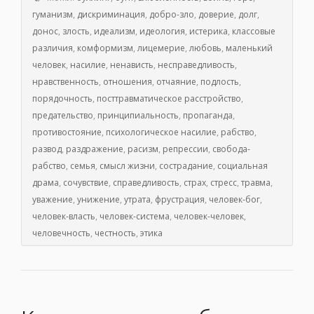
гуманизм
,
дискриминация
,
добро-зло
,
доверие
,
долг
,
донос
,
злость
,
идеализм
,
идеология
,
истерика
,
классовые
различия
,
комформизм
,
лицемерие
,
любовь
,
маленький
человек
,
насилие
,
ненависть
,
несправедливость
,
нравственность
,
отношения
,
отчаяние
,
подлость
,
порядочность
,
посттравматическое расстройство
,
предательство
,
принципиальность
,
пропаганда
,
противостояние
,
психологическое насилие
,
рабство
,
развод
,
раздражение
,
расизм
,
репрессии
,
свобода-
рабство
,
семья
,
смысл жизни
,
сострадание
,
социальная
драма
,
сочувствие
,
справедливость
,
страх
,
стресс
,
травма
,
уважение
,
унижение
,
утрата
,
фрустрация
,
человек-бог
,
человек-власть
,
человек-система
,
человек-человек
,
человечность
,
честность
,
этика