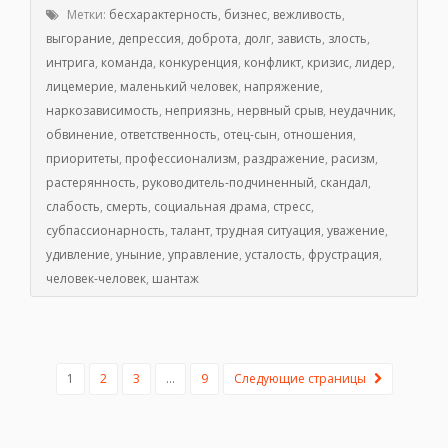
Метки:
бесхарактерность
,
бизнес
,
вежливость
,
выгорание
,
депрессия
,
доброта
,
долг
,
зависть
,
злость
,
интрига
,
команда
,
конкуренция
,
конфликт
,
кризис
,
лидер
,
лицемерие
,
маленький человек
,
напряжение
,
наркозависимость
,
неприязнь
,
нервный срыв
,
неудачник
,
обвинение
,
ответственность
,
отец-сын
,
отношения
,
приоритеты
,
профессионализм
,
раздражение
,
расизм
,
растерянность
,
руководитель-подчиненный
,
скандал
,
слабость
,
смерть
,
социальная драма
,
стресс
,
субпассионарность
,
талант
,
трудная ситуация
,
уважение
,
удивление
,
уныние
,
управление
,
усталость
,
фрустрация
,
человек-человек
,
шантаж
1
2
3
…
9
Следующие страницы