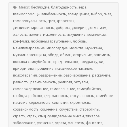
Метки:
бесплодие
,
благодарность
,
вера
,
взаимопомощь
,
влюбленность
,
возмущение
,
выбор
,
гнев
,
гомосексуальность
,
грех
,
депрессия
,
дисциплинированность
,
доброта
,
доверие
,
догматизм
,
жалость
,
измена
,
искренность
,
искушение
,
комплексы
,
конфликт
,
любовный треугольник
,
любовь
,
манипулирование
,
милосердие
,
молитва
,
муж-жена
,
мужчина-женщина
,
обида
,
обман
,
огорчение
,
оптимизм
,
попытка самоубийства
,
предательство
,
предрассудки
,
приоритеты
,
прощение
,
психическое насилие
,
психотерапия
,
раздражение
,
разочарование
,
раскаяние
,
ревность
,
религиозность
,
религия
,
ритуалы
,
самопожертвование
,
самопознание
,
самоубийство
,
свобода-рабство
,
сдержанность
,
сексуальность
,
семейное
насилие
,
серьезность
,
симпатия
,
скромность
,
созависимость
,
сомнение
,
сочувствие
,
стереотипы
,
страсть
,
страх
,
стыд
,
суицидальные мысли
,
тяжелое
заболевание
,
уважение
,
утрата
,
фанатизм
,
фантазия
,