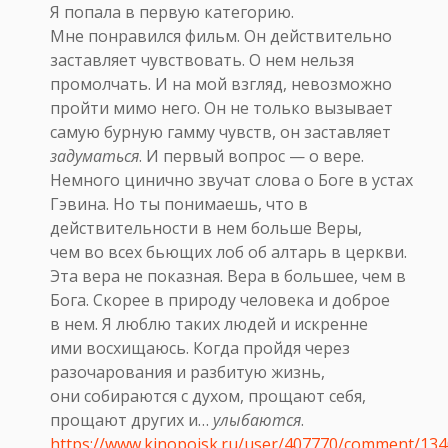
Я попала в первую категорию.
Мне понравился фильм. Он действительно
заставляет чувствовать. О нем нельзя
промолчать. И на мой взгляд, невозможно
пройти мимо него. Он не только вызывает
самую бурную гамму чувств, он заставляет
задуматься
. И первый вопрос — о вере.
Немного цинично звучат слова о Боге в устах
Гэвина. Но ты понимаешь, что в
действительности в нем больше Веры,
чем во всех бьющих лоб об алтарь в церкви.
Эта вера не показная. Вера в большее, чем в
Бога. Скорее в природу человека и доброе
в нем. Я люблю таких людей и искренне
ими восхищаюсь. Когда пройдя через
разочарования и разбитую жизнь,
они собираются с духом, прощают себя,
прощают других и…
улыбаются
.
https://www.kinopoisk.ru/user/407770/comment/134