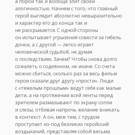
а порой так и вообще злит своей
алогичностью. Начнем с того, что главный
герой выглядит абсолютно невыразительно
и характер его до конца так и
не раскрывается. С одной стороны
он испытывает угрызения совести за гибель
дочки, а с другой — легко играет
человеческой судьбой, не думая
о последствиях. Зачем? Чтобы снова долго
сожалеть о содеянном, не иначе. Со счета
можно сбиться, сколько раз за весь фильм
герои сказали друг другу «прости». Люди
с «тяжелым прошлым» ведут себя как малые
дети, а на протяжении всей ленты перед
зрителем размазывают по экрану сопли
и слезы, отбивая напрочь желание вникать
в контекст. А он, меж тем, с трудом
проступает из-под безликих геройский
воздыханий, представляя собой весьма