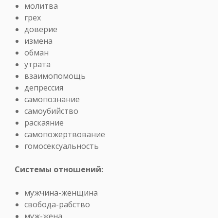
молитва
грех
доверие
измена
обман
утрата
взаимопомощь
депрессия
самопознание
самоубийство
раскаяние
самопожертвование
гомосексуальность
Системы отношений:
мужчина-женщина
свобода-рабство
муж-жена