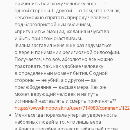
причинить близкому человеку боль — с
одной стороны. С другой — о том, что нельзя,
невозможно спрятать природу человека
под благопристойным обличием,
«притушить» эмоции, желания и чувства
и быть при этом счастливым.
Фильм заставил меня еще раз задуматься
о вере и понимании религиозной философии.
Получается, что всё, абсолютно всё можно
трактовать так, как удобнее человеку
в определенный момент бытия. С одной
стороны — не убий, а с другой — за
прелюбодеяние — высшая мера. Как же
может верующий человек и на путь
истинный наставлять и смерть причинять??
https://www.kinopoisk.ru/user/714980/comment/122
Меня всегда поражала упертая уверенность
набожных людей в то, что лишь вера
в Христа способна вознести тебя в рай после