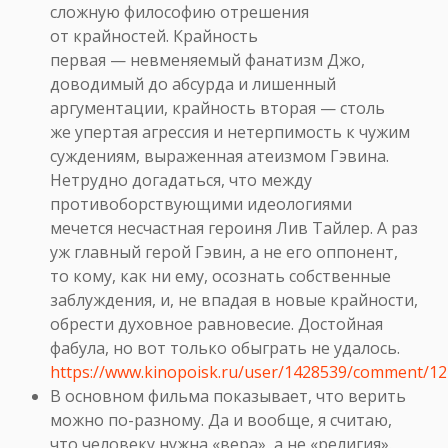
сложную философию отрешения
от крайностей. Крайность
первая — невменяемый фанатизм Джо,
доводимый до абсурда и лишенный
аргументации, крайность вторая — столь
же упертая агрессия и нетерпимость к чужим
суждениям, выраженная атеизмом Гэвина.
Нетрудно догадаться, что между
противоборствующими идеологиями
мечется несчастная героиня Лив Тайлер. А раз
уж главный герой Гэвин, а не его оппонент,
то кому, как ни ему, осознать собственные
заблуждения, и, не впадая в новые крайности,
обрести духовное равновесие. Достойная
фабула, но вот только обыграть не удалось.
https://www.kinopoisk.ru/user/1428539/comment/1
В основном фильма показывает, что верить
можно по-разному. Да и вообще, я считаю,
что человеку нужна «вера», а не «религия».