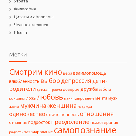
Утрата
Философия
Цитаты и афоризмы
Человек-человек
Школа
Метки
Смотрим кино
взаимопомощь
вера
выбор
депрессия
дети-
влюбленность
родители
дружба
доверие
забота
детская травма
любовь
мечта
муж-
ложь
конфликт
манипулирование
мужчина-женщина
жена
надежда
отношения
одиночество
ответственность
преодоление
подросток
психотерапия
отчаяние
самопознание
разочарование
радость