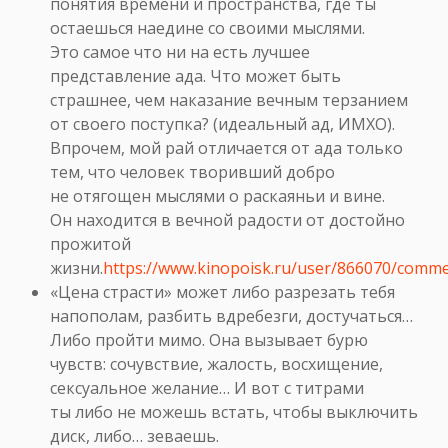
понятия времени и пространства, где ты
остаешься наедине со своими мыслями.
Это самое что ни на есть лучшее
представление ада. Что может быть
страшнее, чем наказание вечным терзанием
от своего поступка? (идеальный ад, ИМХО).
Впрочем, мой рай отличается от ада только
тем, что человек творивший добро
не отягощен мыслями о раскаяньи и вине.
Он находится в вечной радости от достойно
прожитой
жизни.
https://www.kinopoisk.ru/user/866070/comm
«Цена страсти» может либо разрезать тебя
напополам, разбить вдребезги, достучаться…
Либо пройти мимо. Она вызывает бурю
чувств: сочувствие, жалость, восхищение,
сексуальное желание… И вот с титрами
ты либо не можешь встать, чтобы выключить
диск, либо… зеваешь.