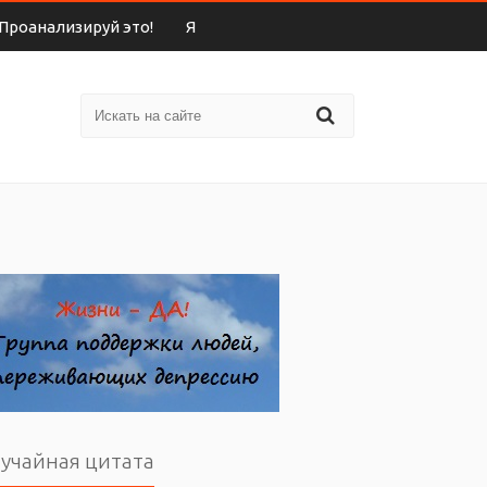
Проанализируй это!
Я
учайная цитата