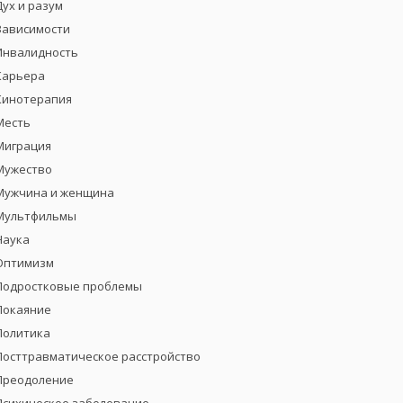
Дух и разум
Зависимости
Инвалидность
Карьера
Кинотерапия
Месть
Миграция
Мужество
Мужчина и женщина
Мультфильмы
Наука
Оптимизм
Подростковые проблемы
Покаяние
Политика
Посттравматическое расстройство
Преодоление