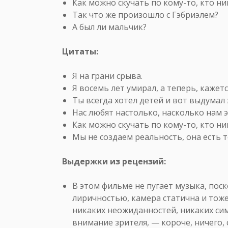
Как можно скучать по кому-то, кто н
Так что же произошло с Гэбриэлем?
А был ли мальчик?
Цитаты:
Я на грани срыва.
Я восемь лет умирал, а теперь, кажется
Ты всегда хотел детей и вот выдумал 
Нас любят настолько, насколько нам э
Как можно скучать по кому-то, кто н
Мы не создаем реальность, она есть т
Выдержки из рецензий:
В этом фильме не пугает музыка, пос
лиричностью, камера статична и тоже
никаких неожиданностей, никаких си
внимание зрителя, — короче, ничего,