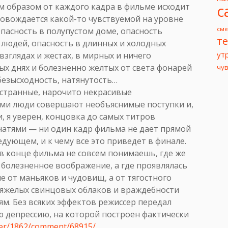
с
м образом от каждого кадра в фильме исходит
ровождается какой-то чувствуемой на уровне
сме
Опасность в полупустом доме, опасность
т
 людей, опасность в длинных и холодных
ут
зглядах и жестах, в мирных и ничего
рых днях и болезненно желтых от света фонарей
чу
безысходность, натянутость…
 странные, нарочито некрасивые
ми люди совершают необъяснимые поступки и,
, я уверен, концовка до самых титров
ечатями — ни один кадр фильма не дает прямой
едующем, и к чему все это приведет в финале.
в конце фильма не совсем понимаешь, где же
о болезненное воображение, а где проявлялась
е от маньяков и чудовищ, а от тягостного
 тяжелых свинцовых облаков и враждебности
ям. Без всяких эффектов режиссер передал
 депрессию, на которой построен фактически
ser/1862/comment/68915/