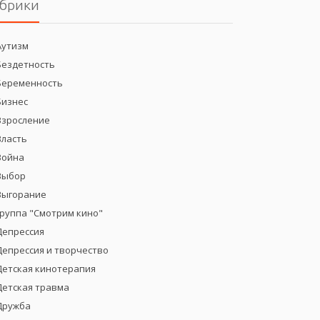
брики
Аутизм
Бездетность
Беременность
Бизнес
Взросление
Власть
Война
Выбор
Выгорание
группа "Смотрим кино"
Депрессия
Депрессия и творчество
Детская кинотерапия
Детская травма
Дружба