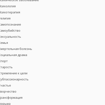
Психическое заболевание
Психология
Психотерапия
Религия
Самопознание
Самоубийство
Сексуальность
Семья
Смертельная болезнь
Социальная драма
Спорт
Старость
Стремление к цели
Субпассионарность
Счастье
Творчество
Трансформация
Тюрьма