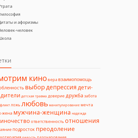
Утрата
Философия
Цитаты и афоризмы
Человек-человек
Школа
етки
мотрим кино
взаимопомощь
вера
выбор
депрессия
дети-
юбленность
дители
дружба
доверие
забота
детская травма
любовь
мечта
ложь
фликт
манипулирование
мужчина-женщина
ж-жена
надежда
отношения
иночество
ответственность
преодоление
подросток
чаяние
ихотерапия
разочарование
радость