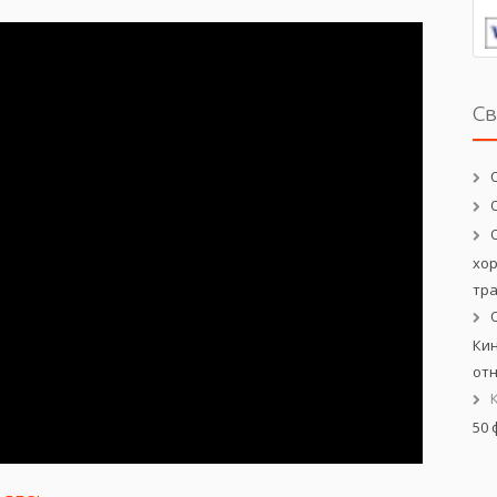
С
хо
тр
Кин
от
50 