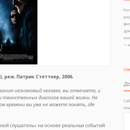
Ког
род
фил
дум
сно
— м
Сл
, реж. Патрик Стеттнер, 2006.
До
звонит незнакомый человек, вы отвечаете, и
 и таинственных диалогов вашей жизни. На
Сай
ром времени вы уже не можете понять, где
пом
ной слушатель» на основе реальных событий.