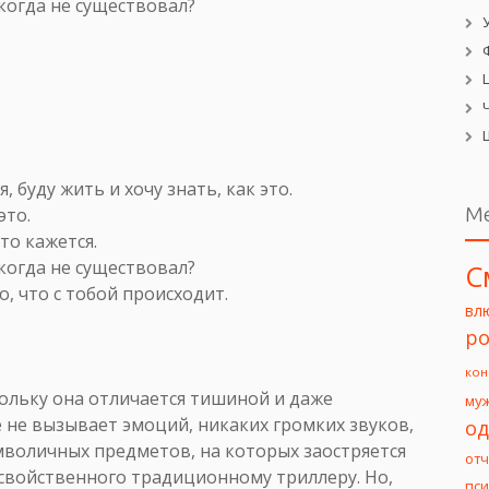
икогда не существовал?
, буду жить и хочу знать, как это.
М
это.
то кажется.
икогда не существовал?
С
о, что с тобой происходит.
вл
ро
кон
кольку она отличается тишиной и даже
му
 не вызывает эмоций, никаких громких звуков,
од
мволичных предметов, на которых заостряется
от
 свойственного традиционному триллеру. Но,
пс