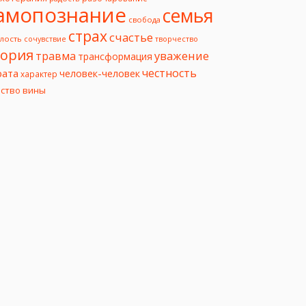
амопознание
семья
свобода
страх
счастье
лость
творчество
сочувствие
еория
уважение
травма
трансформация
честность
рата
человек-человек
характер
вство вины