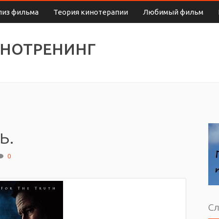
лиз фильма
Теория кинотерапии
Любимый фильм
ИНОТРЕНИНГ
ь.
0
Сл