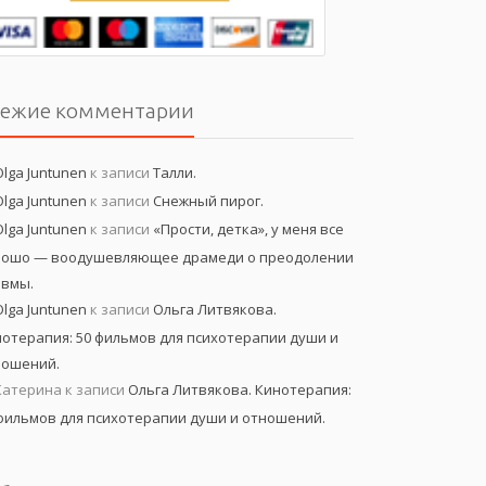
вежие комментарии
Olga Juntunen
к записи
Талли.
Olga Juntunen
к записи
Снежный пирог.
Olga Juntunen
к записи
«Прости, детка», у меня все
рошо — воодушевляющее драмеди о преодолении
авмы.
Olga Juntunen
к записи
Ольга Литвякова.
отерапия: 50 фильмов для психотерапии души и
ношений.
Катерина
к записи
Ольга Литвякова. Кинотерапия:
фильмов для психотерапии души и отношений.