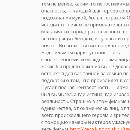
тем не менее, каким-то непостижимы
опасность, — каждый шаг героев соп
подсознания мукой, болью, страхом. 
исходит от ничем не примечательных
больничных коридорах, опасность во в
не говорящих беседах, в тусклых и се
ночах… Во всем сквозит напряжение, 
Над фильмом царит уныние, тоска, —
с болезненными, изможденными лица
какие бы предположения вы не делали
останется для вас тайной за семью п
подсказки о том, что произойдет в сл
Пугает полная неизвестность — даже 
был вымысел, а где истина, где играл
реальность. Страшно в этом фильме н
одиночества, от окаменелых лиц, от
всего происходящего героям и зрител
с помощью камеры и актеров ужасную
весь фильм.
http://www.kinopoisk.ru/u