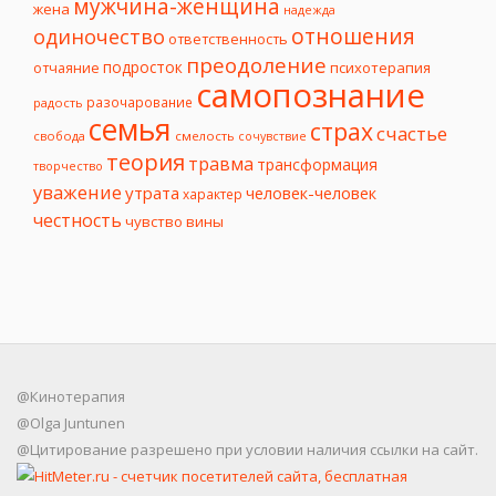
мужчина-женщина
жена
надежда
отношения
одиночество
ответственность
преодоление
подросток
психотерапия
отчаяние
самопознание
разочарование
радость
семья
страх
счастье
свобода
смелость
сочувствие
теория
травма
трансформация
творчество
уважение
утрата
человек-человек
характер
честность
чувство вины
@Кинотерапия
@Olga Juntunen
@Цитирование разрешено при условии наличия ссылки на сайт.