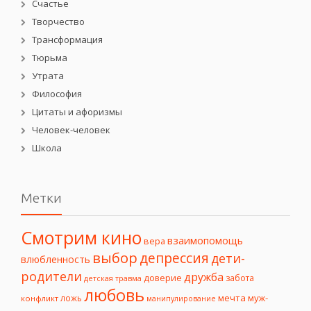
Счастье
Творчество
Трансформация
Тюрьма
Утрата
Философия
Цитаты и афоризмы
Человек-человек
Школа
Метки
Смотрим кино
взаимопомощь
вера
выбор
депрессия
дети-
влюбленность
родители
дружба
доверие
забота
детская травма
любовь
мечта
муж-
ложь
конфликт
манипулирование