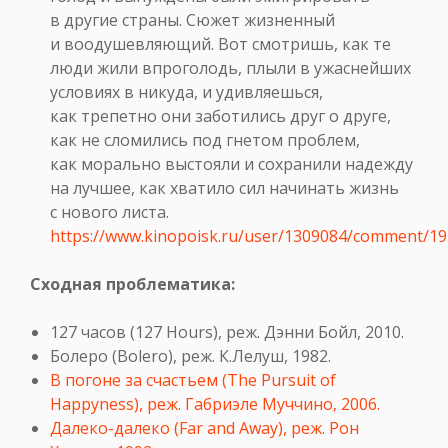
в другие страны. Сюжет жизненный
и воодушевляющий. Вот смотришь, как те
люди жили впроголодь, плыли в ужаснейших
условиях в никуда, и удивляешься,
как трепетно они заботились друг о друге,
как не сломились под гнетом проблем,
как морально выстояли и сохранили надежду
на лучшее, как хватило сил начинать жизнь
с нового листа.
https://www.kinopoisk.ru/user/1309084/comment/1
Сходная проблематика:
127 часов (127 Hours), реж. Дэнни Бойл, 2010.
Болеро (Bolero), реж. К.Лелуш, 1982.
В погоне за счастьем (The Pursuit of
Happyness), реж. Габриэле Муччино, 2006.
Далеко-далеко (Far and Away), реж. Рон