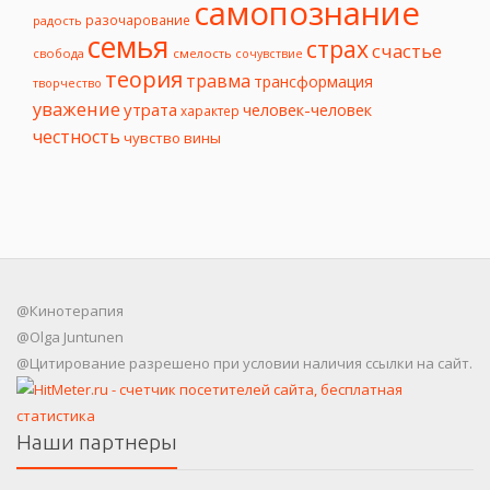
самопознание
разочарование
радость
семья
страх
счастье
свобода
смелость
сочувствие
теория
травма
трансформация
творчество
уважение
утрата
человек-человек
характер
честность
чувство вины
@Кинотерапия
@Olga Juntunen
@Цитирование разрешено при условии наличия ссылки на сайт.
Наши партнеры