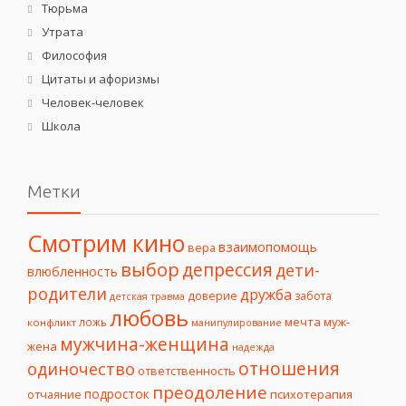
Тюрьма
Утрата
Философия
Цитаты и афоризмы
Человек-человек
Школа
Метки
Смотрим кино
взаимопомощь
вера
выбор
депрессия
дети-
влюбленность
родители
дружба
доверие
забота
детская травма
любовь
мечта
муж-
ложь
конфликт
манипулирование
мужчина-женщина
жена
надежда
отношения
одиночество
ответственность
преодоление
подросток
психотерапия
отчаяние