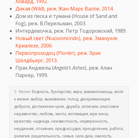
Ховард, 1992.
Дикая (Wild), реж. Жан-Марк Валле, 2014.
Дом из песка и тумана (House of Sand and
Fog), реж. В.Перельман, 2003.
Интердевочка, реж. Петр Тодоровский, 1989.
Новый свет (Nuovomondo), реж. Эмануэле
Криалезе, 2006.
Первопроходец (Pionér), реж. Эрик
Шёлдбьерг, 2013.
Прах Анджелы (
Angela
’
s
Ashes
), реж. Алан
Паркер, 1999.
Метки:
бедность
,
бунтарство
,
вера
,
взаимопомощь
,
воля
к жизни
,
выбор
,
выживание
,
голод
,
дискриминация
,
доброта
,
достижение цели
,
дружба
,
иллюзии
,
классовое
неравенство
,
любовь
,
мечта
,
мотивация
,
муж-жена
,
мужество
,
надежда
,
неизвестность
,
неуверенность
,
неудачник
,
отчаяние
,
предрассудки
,
преодоление
,
работа
,
религия
,
решительность
,
семья
,
сила духа
,
смелость
,