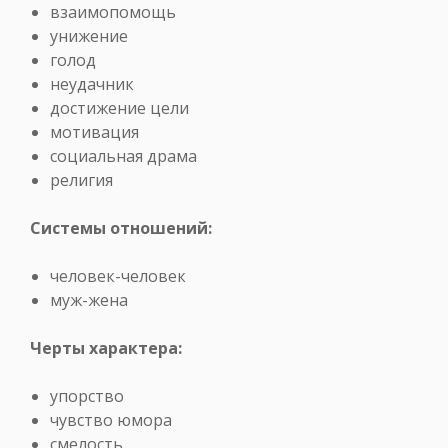
взаимопомощь
унижение
голод
неудачник
достижение цели
мотивация
социальная драма
религия
Системы отношений:
человек-человек
муж-жена
Черты характера:
упорство
чувство юмора
смелость