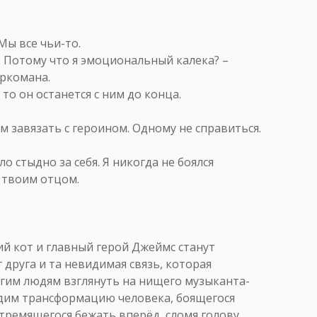
Мы все чьи-то.
 Потому что я эмоциональный калека? –
аркомана.
то он останется с ним до конца.
м завязать с героином. Одному не справиться.
о стыдно за себя. Я никогда не боялся
ь твоим отцом.
й кот и главный герой Джеймс станут
 друга и та невидимая связь, которая
гим людям взглянуть на нищего музыканта-
идим трансформацию человека, боящегося
стремящегося бежать вперёд, сломя голову.