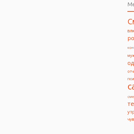
М
С
вл
ро
кон
му
од
от
пс
с
сме
т
ут
чу