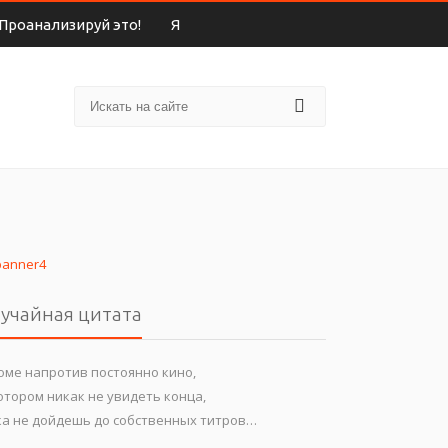
Проанализируй это!
Я
учайная цитата
оме напротив постоянно кино,
отором никак не увидеть конца,
ка не дойдешь до собственных титров…