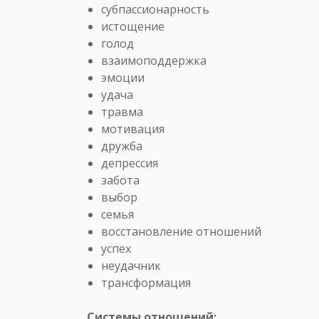
субпассионарность
истощение
голод
взаимоподдержка
эмоции
удача
травма
мотивация
дружба
депрессия
забота
выбор
семья
восстановление отношений
успех
неудачник
трансформация
Системы отношений: