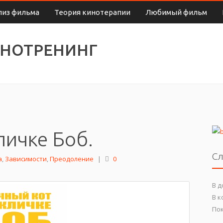
лиз фильма
Теория кинотерапии
Любимый фильм
ИНОТРЕНИНГ
личке Боб.
Сл
а
,
Зависимости
,
Преодоление
|
0
В д
В к
По