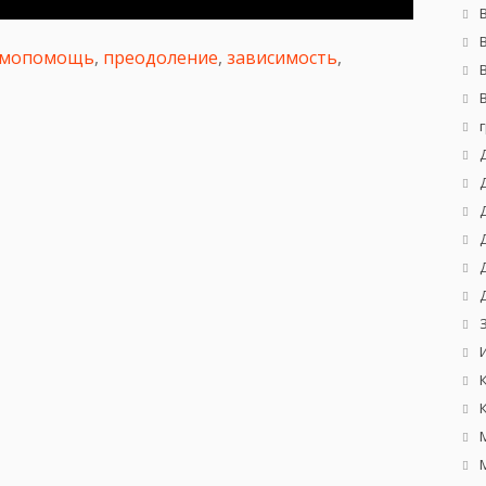
имопомощь
,
преодоление
,
зависимость
,