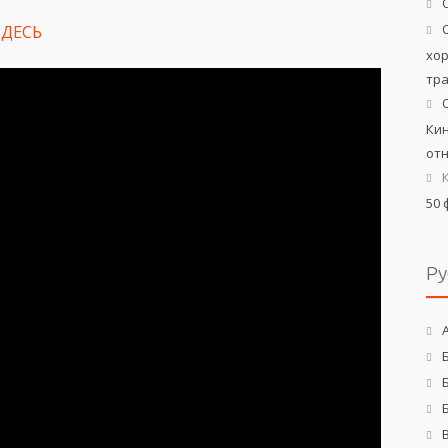
ЗДЕСЬ
хо
тр
Кин
от
50 
Ру