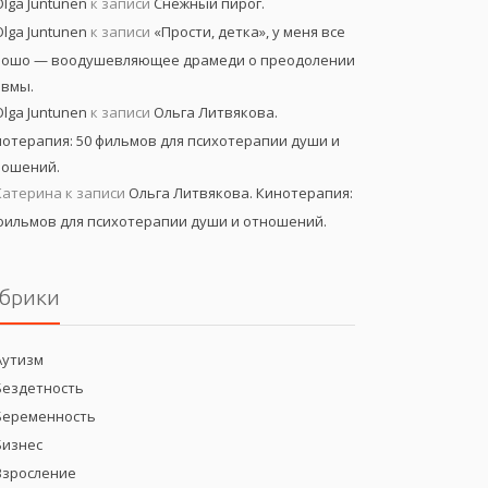
Olga Juntunen
к записи
Снежный пирог.
Olga Juntunen
к записи
«Прости, детка», у меня все
рошо — воодушевляющее драмеди о преодолении
авмы.
Olga Juntunen
к записи
Ольга Литвякова.
отерапия: 50 фильмов для психотерапии души и
ношений.
Катерина
к записи
Ольга Литвякова. Кинотерапия:
фильмов для психотерапии души и отношений.
брики
Аутизм
Бездетность
Беременность
Бизнес
Взросление