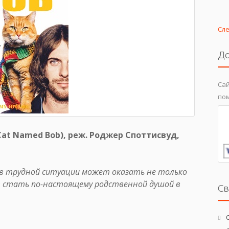
Сл
До
Сай
пом
Cat Named Bob), реж. Роджер Споттисвуд,
 в трудной ситуации может оказать не только
т стать по-настоящему родственной душой в
С