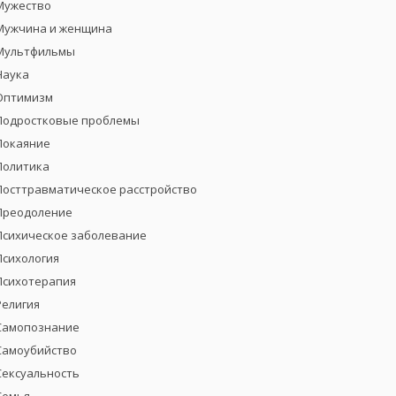
Мужество
Мужчина и женщина
Мультфильмы
Наука
Оптимизм
Подростковые проблемы
Покаяние
Политика
Посттравматическое расстройство
Преодоление
Психическое заболевание
Психология
Психотерапия
Религия
Самопознание
Самоубийство
Сексуальность