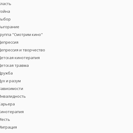
Власть
Война
Выбор
Выгорание
группа "Смотрим кино"
Депрессия
Депрессия и творчество
Детская кинотерапия
Детская травма
Дружба
Дух и разум
Зависимости
Инвалидность
Карьера
Кинотерапия
Месть
Миграция