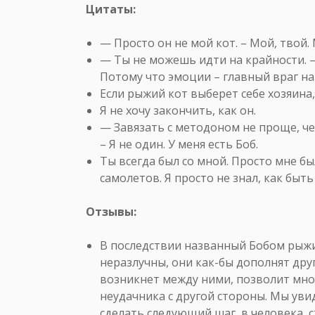
Цитаты:
— Просто он не мой кот. – Мой, твой. 
— Ты не можешь идти на крайности. –
Потому что эмоции – главный враг н
Если рыжий кот выберет себе хозяина, 
Я не хочу закончить, как он.
— Завязать с методоном не проще, че
– Я не один. У меня есть Боб.
Ты всегда был со мной. Просто мне был
самолетов. Я просто не знал, как быт
Отзывы:
В последствии названный Бобом рыжи
неразлучны, они как-бы дополнят друг
возникнет между ними, позволит мно
неудачника с другой стороны. Мы ув
сделать следующий шаг, в человека, 