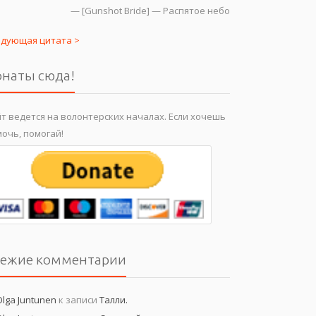
—
[Gunshot Bride] — Распятое небо
едующая цитата >
наты сюда!
т ведется на волонтерских началах. Если хочешь
очь, помогай!
вежие комментарии
Olga Juntunen
к записи
Талли.