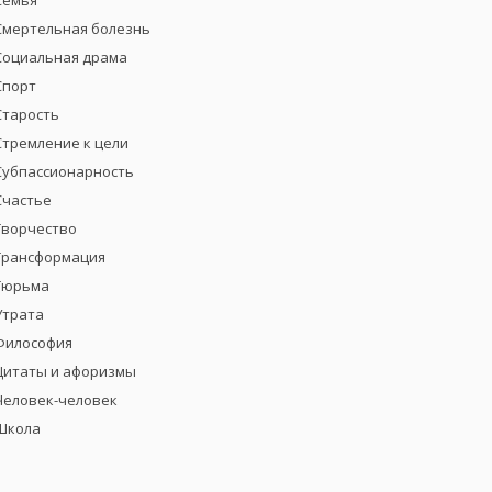
Семья
Смертельная болезнь
Социальная драма
Спорт
Старость
Стремление к цели
Субпассионарность
Счастье
Творчество
Трансформация
Тюрьма
Утрата
Философия
Цитаты и афоризмы
Человек-человек
Школа