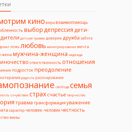
етки
мотрим кино
взаимопомощь
вера
выбор
депрессия
дети-
юбленность
дители
дружба
доверие
забота
детская травма
любовь
мечта
ложь
фликт
манипулирование
мужчина-женщина
ж-жена
надежда
отношения
иночество
ответственность
преодоление
подросток
чаяние
ихотерапия
разочарование
радость
амопознание
семья
свобода
страх
счастье
лость
творчество
сочувствие
еория
уважение
травма
трансформация
честность
рата
человек-человек
характер
вство вины