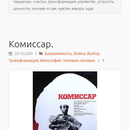
смущение
,
счастье
,
трансформация
,
упрямство
,
усталость
,
ценности
,
человек-я-сам
,
чувство юмора
,
чудо
Комиссар.
20.10.2020
|
Беременность
,
Война
,
Выбор
,
Трансформация
,
Философия
,
Человек-человек
|
1