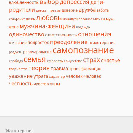
выбор
депрессия
дети-
влюбленность
родители
дружба
доверие
забота
детская травма
любовь
мечта
муж-
ложь
конфликт
манипулирование
мужчина-женщина
жена
надежда
отношения
одиночество
ответственность
преодоление
подросток
психотерапия
отчаяние
самопознание
разочарование
радость
семья
страх
счастье
свобода
смелость
сочувствие
теория
травма
трансформация
творчество
уважение
утрата
человек-человек
характер
честность
чувство вины
@Кинотерапия