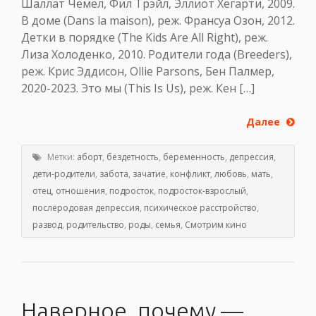
Шаллат Чемел, Фил Трэйл, Эллиот Хегарти, 2009.
В доме (Dans la maison), реж. Франсуа Озон, 2012.
Детки в порядке (The Kids Are All Right), реж.
Лиза Холоденко, 2010. Родители года (Breeders),
реж. Крис Эддисон, Ollie Parsons, Бен Палмер,
2020-2023. Это мы (This Is Us), реж. Кен […]
Далее
Метки:
аборт
,
бездетность
,
беременность
,
депрессия
,
дети-родители
,
забота
,
зачатие
,
конфликт
,
любовь
,
мать
,
отец
,
отношения
,
подросток
,
подросток-взрослый
,
послеродовая депрессия
,
психическое расстройство
,
развод
,
родительство
,
роды
,
семья
,
Смотрим кино
Наверное, почему —