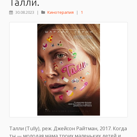
Талли.
30.08.2023
|
Кинотерапия
|
1
Талли (Tully), реж. Джейсон Райтман, 2017. Когда
ты — молодая мама троих маленьких детей и