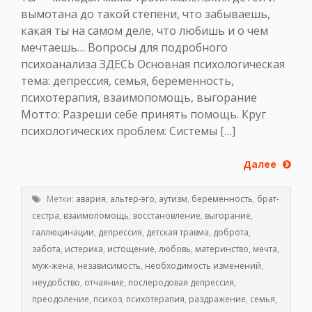
вымотана до такой степени, что забываешь,
какая ты на самом деле, что любишь и о чем
мечтаешь… Вопросы для подробного
психоанализа ЗДЕСЬ Основная психологическая
тема: депрессия, семья, беременность,
психотерапия, взаимопомощь, выгорание
Мотто: Разреши себе принять помощь. Круг
психологических проблем: Системы […]
Далее
Метки:
авария
,
альтер-эго
,
аутизм
,
беременность
,
брат-
сестра
,
взаимопомощь
,
восстановление
,
выгорание
,
галлюцинации
,
депрессия
,
детская травма
,
доброта
,
забота
,
истерика
,
истощение
,
любовь
,
материнство
,
мечта
,
муж-жена
,
независимость
,
необходимость изменений
,
неудобство
,
отчаяние
,
послеродовая депрессия
,
преодоление
,
психоз
,
психотерапия
,
раздражение
,
семья
,