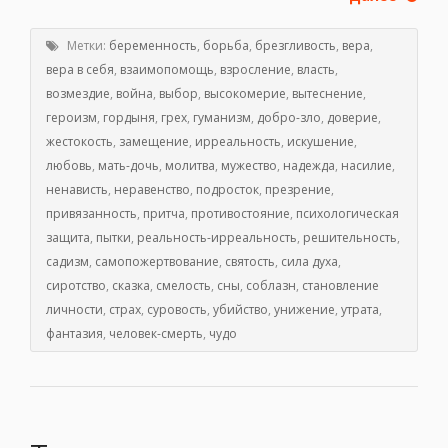
Метки:
беременность
,
борьба
,
брезгливость
,
вера
,
вера в себя
,
взаимопомощь
,
взросление
,
власть
,
возмездие
,
война
,
выбор
,
высокомерие
,
вытеснение
,
героизм
,
гордыня
,
грех
,
гуманизм
,
добро-зло
,
доверие
,
жестокость
,
замещение
,
ирреальность
,
искушение
,
любовь
,
мать-дочь
,
молитва
,
мужество
,
надежда
,
насилие
,
ненависть
,
неравенство
,
подросток
,
презрение
,
привязанность
,
притча
,
противостояние
,
психологическая
защита
,
пытки
,
реальность-ирреальность
,
решительность
,
садизм
,
самопожертвование
,
святость
,
сила духа
,
сиротство
,
сказка
,
смелость
,
сны
,
соблазн
,
становление
личности
,
страх
,
суровость
,
убийство
,
унижение
,
утрата
,
фантазия
,
человек-смерть
,
чудо