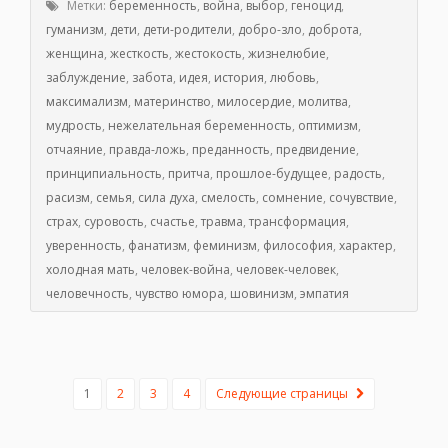
Метки:
беременность
,
война
,
выбор
,
геноцид
,
гуманизм
,
дети
,
дети-родители
,
добро-зло
,
доброта
,
женщина
,
жесткость
,
жестокость
,
жизнелюбие
,
заблуждение
,
забота
,
идея
,
история
,
любовь
,
максимализм
,
материнство
,
милосердие
,
молитва
,
мудрость
,
нежелательная беременность
,
оптимизм
,
отчаяние
,
правда-ложь
,
преданность
,
предвидение
,
принципиальность
,
притча
,
прошлое-будущее
,
радость
,
расизм
,
семья
,
сила духа
,
смелость
,
сомнение
,
сочувствие
,
страх
,
суровость
,
счастье
,
травма
,
трансформация
,
уверенность
,
фанатизм
,
феминизм
,
философия
,
характер
,
холодная мать
,
человек-война
,
человек-человек
,
человечность
,
чувство юмора
,
шовинизм
,
эмпатия
1
2
3
4
Следующие страницы