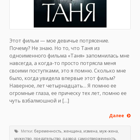
Этот фильм — мое девичье потрясение.
Почему? Не знаю. Но то, что Таня из
одноименного фильма «Таня» запомнилась мне
навсегда, а когда-то просто потрясла меня
своими поступками, это я помню. Сколько мне
было, когда увидела впервые этот фильм?
Наверное, лет четырнадцать… Я помню ее
огромные глаза, ее прическу тех лет, помню ее
чуть взбалмошной и […]
Далее
Метки:
беременность
,
женщина
,
измена
,
муж-жена
,
мужество
,
предательство
,
развод
,
самоотверженность
,