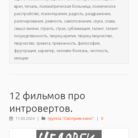
врач
,
печаль
,
психиатрическая больница
,
психическое
расстройство
,
психотерапия
,
радость
,
раздражение
,
разочарование
,
ревность
,
самопознание
,
скука
,
слава
,
смысл жизни
,
страсть
,
страх
,
сублимация
,
талант
,
талант-
посредственность
,
творец-критик
,
творец-творчество
,
творчество
,
тревога
,
тревожность
,
философия
,
фрустрация
,
характер
,
человек-болезнь
,
честность
,
эмоции
12 фильмов про
интровертов.
11.03.2024
|
группа "Смотрим кино"
|
0