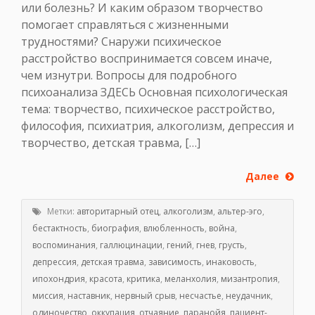
или болезнь? И каким образом творчество
помогает справляться с жизненными
трудностями? Снаружи психическое
расстройство воспринимается совсем иначе,
чем изнутри. Вопросы для подробного
психоанализа ЗДЕСЬ Основная психологическая
тема: творчество, психическое расстройство,
философия, психиатрия, алкоголизм, депрессия и
творчество, детская травма, […]
Далее
Метки:
авторитарный отец
,
алкоголизм
,
альтер-эго
,
бестактность
,
биография
,
влюбленность
,
война
,
воспоминания
,
галлюцинации
,
гений
,
гнев
,
грусть
,
депрессия
,
детская травма
,
зависимость
,
инаковость
,
ипохондрия
,
красота
,
критика
,
меланхолия
,
мизантропия
,
миссия
,
наставник
,
нервный срыв
,
несчастье
,
неудачник
,
одиночество
,
оккупация
,
отчаяние
,
паранойя
,
пациент-