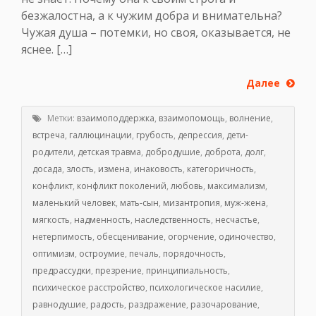
безжалостна, а к чужим добра и внимательна?
Чужая душа – потемки, но своя, оказывается, не
яснее. […]
Далее
Метки:
взаимоподдержка
,
взаимопомощь
,
волнение
,
встреча
,
галлюцинации
,
грубость
,
депрессия
,
дети-
родители
,
детская травма
,
добродушие
,
доброта
,
долг
,
досада
,
злость
,
измена
,
инаковость
,
категоричность
,
конфликт
,
конфликт поколений
,
любовь
,
максимализм
,
маленький человек
,
мать-сын
,
мизантропия
,
муж-жена
,
мягкость
,
надменность
,
наследственность
,
несчастье
,
нетерпимость
,
обесценивание
,
огорчение
,
одиночество
,
оптимизм
,
остроумие
,
печаль
,
порядочность
,
предрассудки
,
презрение
,
принципиальность
,
психическое расстройство
,
психологическое насилие
,
равнодушие
,
радость
,
раздражение
,
разочарование
,