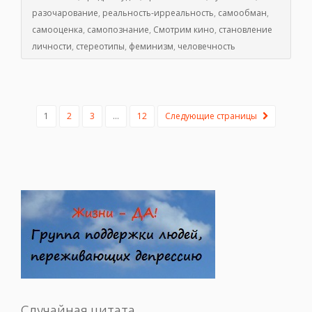
разочарование
,
реальность-ирреальность
,
самообман
,
самооценка
,
самопознание
,
Смотрим кино
,
становление
личности
,
стереотипы
,
феминизм
,
человечность
1
2
3
…
12
Следующие страницы
Случайная цитата