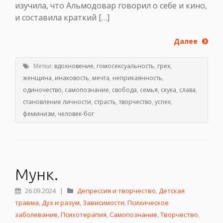
изучила, что Альмодовар говорил о себе и кино,
и составила краткий […]
Далее
Метки:
вдохновение
,
гомосексуальность
,
грех
,
женщина
,
инаковость
,
мечта
,
неприкаянность
,
одиночество
,
самопознание
,
свобода
,
семья
,
скука
,
слава
,
становление личности
,
страсть
,
творчество
,
успех
,
феминизм
,
человек-бог
Мунк.
26.09.2024
|
Депрессия и творчество
,
Детская
травма
,
Дух и разум
,
Зависимости
,
Психическое
заболевание
,
Психотерапия
,
Самопознание
,
Творчество
,