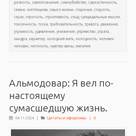
резкость
,
самопознание
,
самоубийство
,
саркастичность
,
семья
,
скептицизм
,
смысл жизни
,
старение
,
старость
,
страх
,
строгость
,
строптивость
,
стыд
,
суицидальные мысли
,
токсичность
,
тоска
,
требовательность
,
тревога
,
уважение
,
угрюмость
,
удивление
,
унижение
,
упрямство
,
утрата
,
хандра
,
характер
,
холодная мать
,
холодность
,
человек-
человек
,
честность
,
чувство вины
,
эмпатия
Альмодовар: Я вел по-
настоящему
сумасшедшую жизнь.
04.11.2024
|
Цитаты и афоризмы
|
0