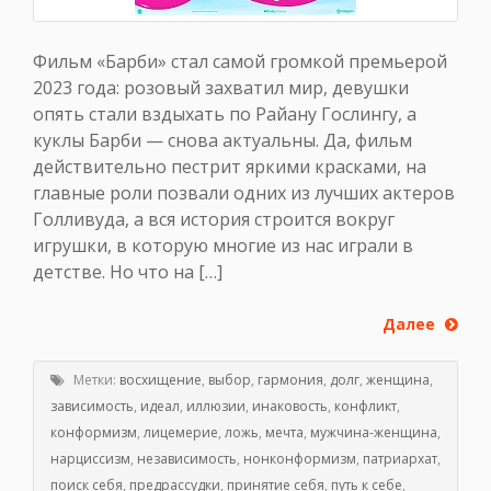
Фильм «Барби» стал самой громкой премьерой
2023 года: розовый захватил мир, девушки
опять стали вздыхать по Райану Гослингу, а
куклы Барби — снова актуальны. Да, фильм
действительно пестрит яркими красками, на
главные роли позвали одних из лучших актеров
Голливуда, а вся история строится вокруг
игрушки, в которую многие из нас играли в
детстве. Но что на […]
Далее
Метки:
восхищение
,
выбор
,
гармония
,
долг
,
женщина
,
зависимость
,
идеал
,
иллюзии
,
инаковость
,
конфликт
,
конформизм
,
лицемерие
,
ложь
,
мечта
,
мужчина-женщина
,
нарциссизм
,
независимость
,
нонконформизм
,
патриархат
,
поиск себя
,
предрассудки
,
принятие себя
,
путь к себе
,