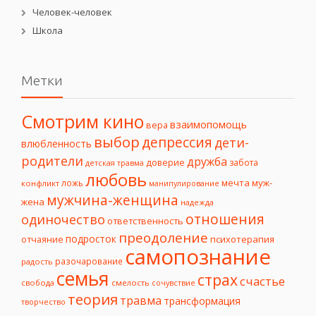
Человек-человек
Школа
Метки
Смотрим кино
взаимопомощь
вера
выбор
депрессия
дети-
влюбленность
родители
дружба
доверие
забота
детская травма
любовь
мечта
муж-
ложь
конфликт
манипулирование
мужчина-женщина
жена
надежда
отношения
одиночество
ответственность
преодоление
подросток
психотерапия
отчаяние
самопознание
разочарование
радость
семья
страх
счастье
свобода
смелость
сочувствие
теория
травма
трансформация
творчество