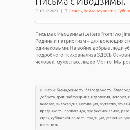
Письма с Иводзимы.
07.12.2023
|
Власть
,
Война
,
Мужество
,
Субпа
Письма с Иводзимы (Letters from Iwo J
Родина и патриотизм – для воюющих сто
одинаковыми. На войне добрые люди уб
подробного психоанализа ЗДЕСЬ Основна
человек, мужество, лидер Мотто: Мы рое
Метки:
безнадежность
,
благодарность
,
благород
доброта
,
долг
,
заблуждение
,
идеология
,
история
,
к
человек
,
милосердие
,
мотивация
,
мужество
,
отчая
преданность
,
пропаганда
,
профессионализм
,
разо
страх
,
субпассионарность
,
традиции
,
уважение
,
ув
шовинизм