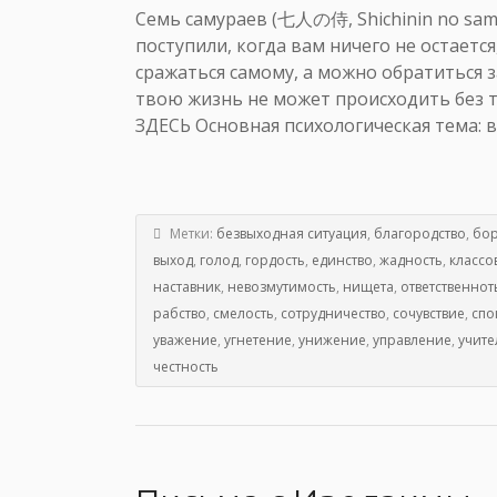
Семь самураев (七人の侍, Shichinin no samur
поступили, когда вам ничего не остаетс
сражаться самому, а можно обратиться 
твою жизнь не может происходить без т
ЗДЕСЬ Основная психологическая тема: в
Метки:
безвыходная ситуация
,
благородство
,
бо
выход
,
голод
,
гордость
,
единство
,
жадность
,
классо
наставник
,
невозмутимость
,
нищета
,
ответственнот
рабство
,
смелость
,
сотрудничество
,
сочувствие
,
спо
уважение
,
угнетение
,
унижение
,
управление
,
учите
честность