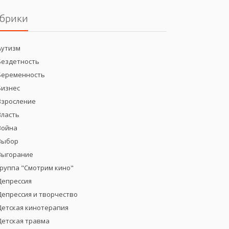
брики
Аутизм
Бездетность
Беременность
Бизнес
Взросление
Власть
Война
Выбор
Выгорание
группа "Смотрим кино"
Депрессия
Депрессия и творчество
Детская кинотерапия
Детская травма