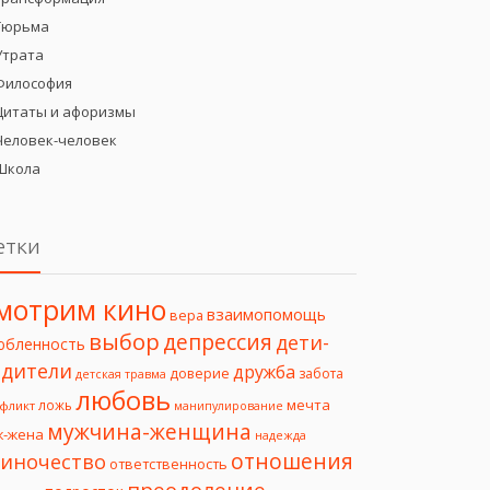
Тюрьма
Утрата
Философия
Цитаты и афоризмы
Человек-человек
Школа
етки
мотрим кино
взаимопомощь
вера
выбор
депрессия
дети-
юбленность
дители
дружба
доверие
забота
детская травма
любовь
мечта
ложь
фликт
манипулирование
мужчина-женщина
ж-жена
надежда
отношения
иночество
ответственность
преодоление