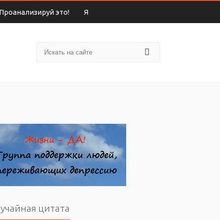
Проанализируй это!
Я
учайная цитата