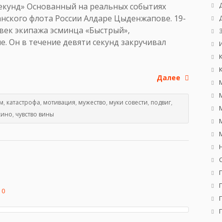
секунд» Основанный на реальных событиях
нского флота России Алдаре Цыденжапове. 19-
овек экипажа эсминца «Быстрый»,
. Он в течение девяти секунд закручивал
Далее
м
,
катастрофа
,
мотивация
,
мужество
,
муки совести
,
подвиг
,
кино
,
чувство вины
0