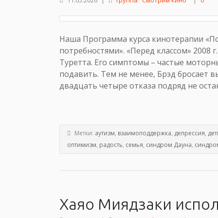
11.05.2026
|
группа "Смотрим кино"
|
0
Наша Программа курса кинотерапии «П
потребностями». «Перед классом» 2008 г
Туретта. Его симптомы – частые мотор
подавить. Тем не менее, Брэд бросает в
двадцать четыре отказа подряд не остан
Метки:
аутизм
,
взаимоподдержка
,
депрессия
,
дет
оптимизм
,
радость
,
семья
,
синдром Дауна
,
синдром
Хаяо Миядзаки испол