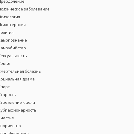
Преодоление
Психическое заболевание
Психология
Психотерапия
Религия
Самопознание
Самоубийство
Сексуальность
Семья
Смертельная болезнь
Социальная драма
Спорт
Старость
Стремление к цели
Субпассионарность
Счастье
Творчество
Трансформация