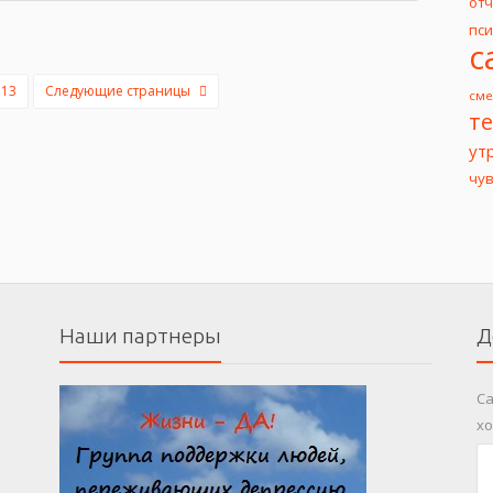
от
пс
с
13
Следующие страницы
сме
т
ут
чу
Наши партнеры
Д
Са
хо