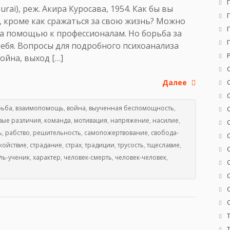
ai), реж. Акира Куросава, 1954. Как бы вы
я, кроме как сражаться за свою жизнь? Можно
за помощью к профессионалам. Но борьба за
ебя. Вопросы для подробного психоанализа
ойна, выход […]
Далее
рьба
,
взаимопомощь
,
война
,
выученная беспомощность
,
вые различия
,
команда
,
мотивация
,
напряжение
,
насилие
,
ь
,
рабство
,
решительность
,
самопожертвование
,
свобода-
койствие
,
страдание
,
страх
,
традиции
,
трусость
,
тщеславие
,
ль-ученик
,
характер
,
человек-смерть
,
человек-человек
,