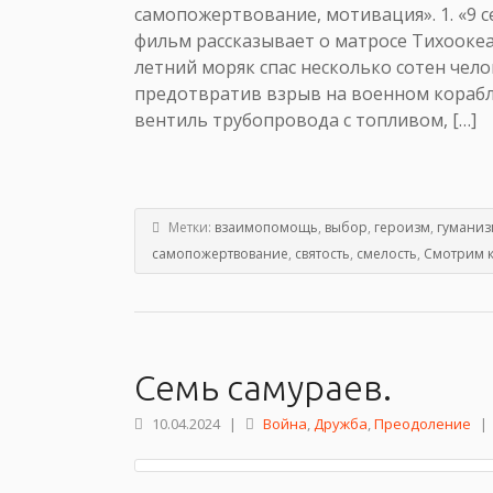
самопожертвование, мотивация». 1. «9 
фильм рассказывает о матросе Тихоокеа
летний моряк спас несколько сотен чел
предотвратив взрыв на военном корабле
вентиль трубопровода с топливом, […]
Метки:
взаимопомощь
,
выбор
,
героизм
,
гуманиз
самопожертвование
,
святость
,
смелость
,
Смотрим 
Семь самураев.
10.04.2024
|
Война
,
Дружба
,
Преодоление
|