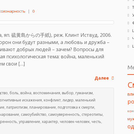
ссионарность
|
0
ima, яп. 硫黄島からの手紙), реж. Клинт Иствуд, 2006.
рон они будут разными, а любовь и дружба –
ивают добрых людей – зачем? Вопросы для
я психологическая тема: война, маленький
м свои […]
М
Далее
С
ство
,
боль
,
война
,
воспоминания
,
выбор
,
гуманизм
,
вл
огнитивные искажения
,
конфликт
,
лидер
,
маленький
ро
ние
,
патриотизм
,
планирование
,
подготовка к смерти
,
кон
чарование
,
самоубийство
,
самоуверенность
,
стереотипы
,
му
еренность
,
управление
,
характер
,
человек-человек
,
честь
,
од