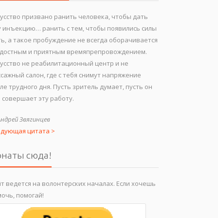
усство призвано ранить человека, чтобы дать
 инъекцию… ранить с тем, чтобы появились силы
ь, а такое пробуждение не всегда оборачивается
адостным и приятным времяпрепровождением.
усство не реабилитационный центр и не
сажный салон, где с тебя снимут напряжение
ле трудного дня. Пусть зритель думает, пусть он
 совершает эту работу.
Андрей Звягинцев
едующая цитата >
наты сюда!
т ведется на волонтерских началах. Если хочешь
очь, помогай!