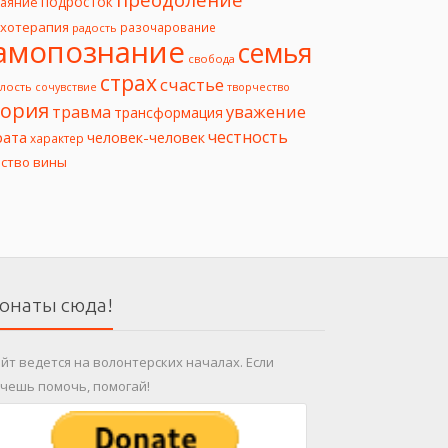
подросток
чаяние
ихотерапия
разочарование
радость
амопознание
семья
свобода
страх
счастье
лость
творчество
сочувствие
еория
уважение
травма
трансформация
честность
рата
человек-человек
характер
вство вины
онаты сюда!
йт ведется на волонтерских началах. Если
чешь помочь, помогай!