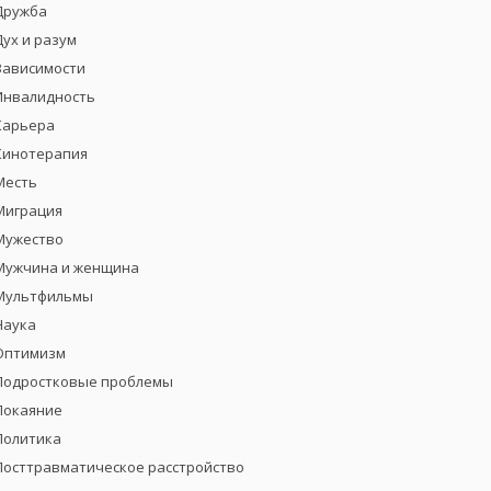
Дружба
Дух и разум
Зависимости
Инвалидность
Карьера
Кинотерапия
Месть
Миграция
Мужество
Мужчина и женщина
Мультфильмы
Наука
Оптимизм
Подростковые проблемы
Покаяние
Политика
Посттравматическое расстройство