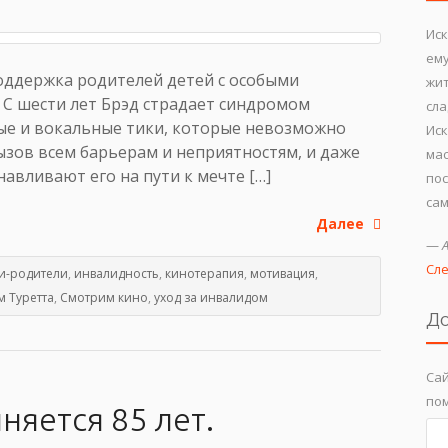
Иск
ему
оддержка родителей детей с особыми
жит
. С шести лет Брэд страдает синдромом
сл
ные и вокальные тики, которые невозможно
Иск
ызов всем барьерам и неприятностям, и даже
мас
авливают его на пути к мечте […]
пос
сам
Далее
—
Сл
и-родители
,
инвалидность
,
кинотерапия
,
мотивация
,
 Туретта
,
Смотрим кино
,
уход за инвалидом
До
Сай
пом
няется 85 лет.