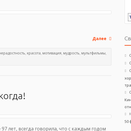
С
Далее
нерадостность
,
красота
,
мотивация
,
мудрость
,
мультфильмы
,
хо
тр
когда!
Кин
от
50 
 97 лет, всегда говорила, что с каждым годом