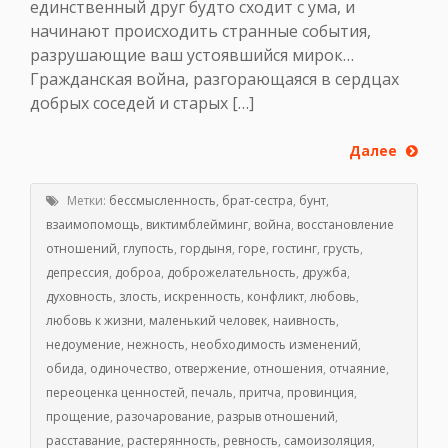
единственный друг будто сходит с ума, и
начинают происходить странные события,
разрушающие ваш устоявшийся мирок…
Гражданская война, разгорающаяся в сердцах
добрых соседей и старых […]
Далее
Метки:
бессмысленность
,
брат-сестра
,
бунт
,
взаимопомощь
,
виктимблейминг
,
война
,
восстановление
отношений
,
глупость
,
гордыня
,
горе
,
гостинг
,
грусть
,
депрессия
,
доброа
,
доброжелательность
,
дружба
,
духовность
,
злость
,
искренность
,
конфликт
,
любовь
,
любовь к жизни
,
маленький человек
,
наивность
,
недоумение
,
нежность
,
необходимость изменений
,
обида
,
одиночество
,
отвержение
,
отношения
,
отчаяние
,
переоценка ценностей
,
печаль
,
притча
,
провинция
,
прощение
,
разочарование
,
разрыв отношений
,
расставание
,
растерянность
,
ревность
,
самоизоляция
,