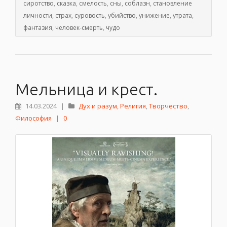
сиротство
,
сказка
,
смелость
,
сны
,
соблазн
,
становление
личности
,
страх
,
суровость
,
убийство
,
унижение
,
утрата
,
фантазия
,
человек-смерть
,
чудо
Мельница и крест.
14.03.2024
|
Дух и разум
,
Религия
,
Творчество
,
Философия
|
0