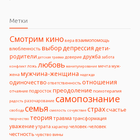
Метки
Смотрим кино
взаимопомощь
вера
выбор
депрессия
дети-
влюбленность
родители
дружба
доверие
забота
детская травма
любовь
мечта
муж-
ложь
конфликт
манипулирование
мужчина-женщина
жена
надежда
отношения
одиночество
ответственность
преодоление
подросток
психотерапия
отчаяние
самопознание
разочарование
радость
семья
страх
счастье
свобода
смелость
сочувствие
теория
травма
трансформация
творчество
уважение
утрата
человек-человек
характер
честность
чувство вины