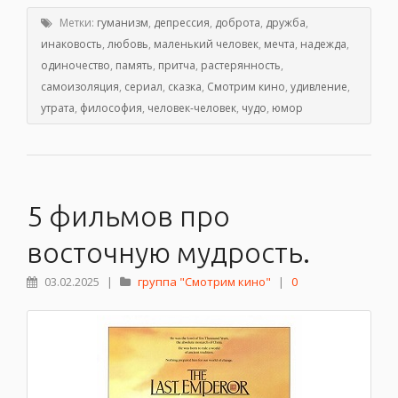
Метки:
гуманизм
,
депрессия
,
доброта
,
дружба
,
инаковость
,
любовь
,
маленький человек
,
мечта
,
надежда
,
одиночество
,
память
,
притча
,
растерянность
,
самоизоляция
,
сериал
,
сказка
,
Смотрим кино
,
удивление
,
утрата
,
философия
,
человек-человек
,
чудо
,
юмор
5 фильмов про
восточную мудрость.
03.02.2025
|
группа "Смотрим кино"
|
0