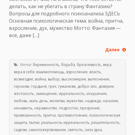
делать, как не убегать в страну Фантазию?
Вопросы для подробного психоанализа ЗДЕСЬ
Основная психологическая тема: война, притча,
взросление, дух, мужество Мотто: Фантазия —
все, даже […]
Далее
Метки:
беременность
,
борьба
,
брезгливость
,
вера
,
вера в себя
,
взаимопомощь
,
взросление
,
власть
,
возмездие
,
война
,
выбор
,
высокомерие
,
вытеснение
,
героизм
,
гордыня
,
грех
,
гуманизм
,
добро-зло
,
доверие
,
жестокость
,
замещение
,
ирреальность
,
искушение
,
любовь
,
мать-дочь
,
молитва
,
мужество
,
надежда
,
насилие
,
ненависть
,
неравенство
,
подросток
,
презрение
,
привязанность
,
притча
,
противостояние
,
психологическая
защита
,
пытки
,
реальность-ирреальность
,
решительность
,
садизм
,
самопожертвование
,
святость
,
сила духа
,