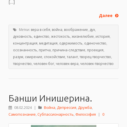
[…]
Далее
Метки:
вера в себя
,
война
,
воображение
,
дух
,
духовность
,
единство
,
жестокость
,
жизнелюбие
,
история
,
концентрация
,
медитация
,
одержимость
,
одиночество
,
осознанность
,
притча
,
причина-следствие
,
проекция
,
разум
,
смирение
,
спокойствие
,
талант
,
творец-творчество
,
творчество
,
человек-бог
,
человек-вера
,
человек-творчество
Банши Инишерина.
08.02.2024
|
Война
,
Депрессия
,
Дружба
,
Самопознание
,
Субпассионарность
,
Философия
|
0