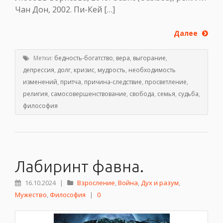
Чан Дон, 2002. Пи-Кей […]
Далее
Метки:
бедность-богатство
,
вера
,
выгорание
,
депрессия
,
долг
,
кризис
,
мудрость
,
необходимость
изменений
,
притча
,
причина-следствие
,
просветление
,
религия
,
самосовершенствование
,
свобода
,
семья
,
судьба
,
философия
Лабиринт фавна.
16.10.2024
|
Взросление
,
Война
,
Дух и разум
,
Мужество
,
Философия
|
0