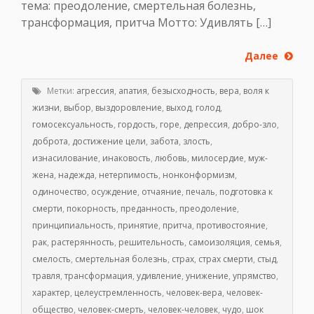
тема: преодоление, смертельная болезнь,
трансформация, притча Мотто: Удивлять […]
Далее
Метки:
агрессия
,
апатия
,
безысходность
,
вера
,
воля к
жизни
,
выбор
,
выздоровление
,
выход
,
голод
,
гомосексуальность
,
гордость
,
горе
,
депрессия
,
добро-зло
,
доброта
,
достижение цели
,
забота
,
злость
,
изнасилование
,
инаковость
,
любовь
,
милосердие
,
муж-
жена
,
надежда
,
нетерпимость
,
нонконформизм
,
одиночество
,
осуждение
,
отчаяние
,
печаль
,
подготовка к
смерти
,
покорность
,
преданность
,
преодоление
,
принципиальность
,
принятие
,
притча
,
противостояние
,
рак
,
растерянность
,
решительность
,
самоизоляция
,
семья
,
смелость
,
смертельная болезнь
,
страх
,
страх смерти
,
стыд
,
травля
,
трансформация
,
удивление
,
унижение
,
упрямство
,
характер
,
целеустремленность
,
человек-вера
,
человек-
общество
,
человек-смерть
,
человек-человек
,
чудо
,
шок